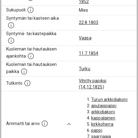
1852
Sukupuoli
Mies
Syntymän tai kasteen aika
22.8.1803
Syntymä- tai kastepaikka
Vaasa
Kuoleman tai hautauksen
11.7.1854
ajankohta
Kuoleman tai hautauksen
Turku
paikka
Vihitty papiksi
Tutkinto
(14.12.1825)
Turun arkkidiakoni
apulaispappi
arkkidiakoni
kappalainen
Ammatti tai arvo
kirkkoherra
pappi
saarnaaja