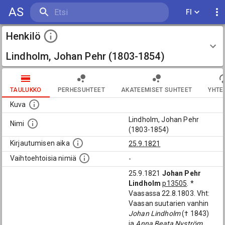
AS
FI
Henkilö
Lindholm, Johan Pehr (1803-1854)
TAULUKKO
PERHESUHTEET
AKATEEMISET SUHTEET
YHTE
Kuva
Lindholm, Johan Pehr
Nimi
(1803-1854)
Kirjautumisen aika
25.9.1821
Vaihtoehtoisia nimiä
-
25.9.1821
Johan Pehr
Lindholm
p13505
. *
Vaasassa 22.8.1803. Vht:
Vaasan suutarien vanhin
Johan Lindholm
(† 1843)
ja
Anna Beata Nyström
.