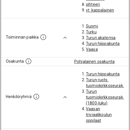
sihteeri
vt. kappalainen
Suomi
Turku
Toiminnan paikka
Turun akatemia
Turun hiippakunta
Vaasa
Osakunta
Pohjalainen osakunta
Turun hiippakunta
Turun ruots.
tuomiokirkkoseurak.
Turun
Henkilöryhmä
tuomiokirkkoseurak.
(1800-luku)
Vaasan
triviaalikoulun
oppilaat