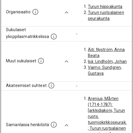
Turun hiippakunta
Organisaatio
Turun ruotsalainen
seurakunta
Sukulaiset
-
ylioppilasmatrikkelissa
Äiti: Nyström, Anna
Beata
Muut sukulaiset
Isä: Lindholm, Johan
Vaimo: Sundgren,
Gustava
Akateemiset suhteet
-
Arenius, Mårten
(1714-1787):
[arkkidiakoni; Turun
ruots.
tuomiokirkkoseurak.
Samanlaisia henkilöitä
; Turun ruotsalainen