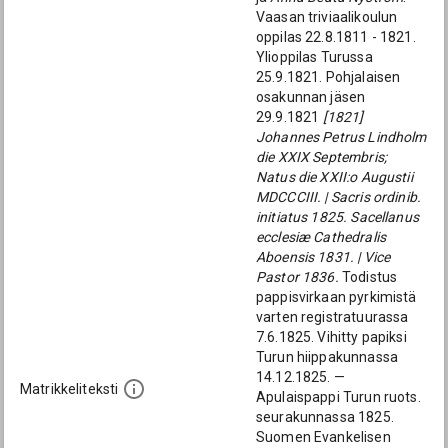
Vaasan triviaalikoulun
oppilas 22.8.1811 - 1821.
Ylioppilas Turussa
25.9.1821. Pohjalaisen
osakunnan jäsen
29.9.1821
[1821]
Johannes Petrus Lindholm
die XXIX Septembris;
Natus die XXII:o Augustii
MDCCCIII. | Sacris ordinib.
initiatus 1825. Sacellanus
ecclesiæ Cathedralis
Aboensis 1831. | Vice
Pastor 1836.
Todistus
pappisvirkaan pyrkimistä
varten registratuurassa
7.6.1825. Vihitty papiksi
Turun hiippakunnassa
14.12.1825. —
Matrikkeliteksti
Apulaispappi Turun ruots.
seurakunnassa 1825.
Suomen Evankelisen