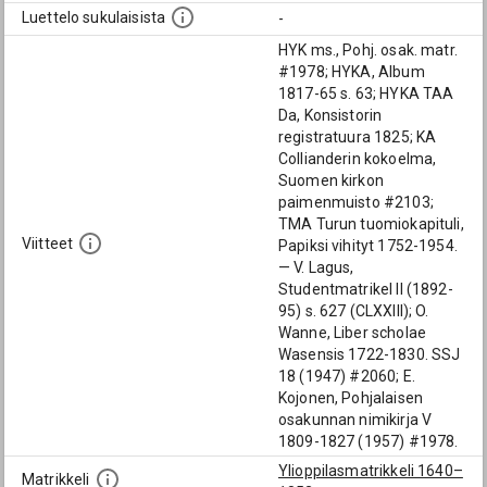
Luettelo sukulaisista
-
HYK ms., Pohj. osak. matr.
#1978; HYKA, Album
1817-65 s. 63; HYKA TAA
Da, Konsistorin
registratuura 1825; KA
Collianderin kokoelma,
Suomen kirkon
paimenmuisto #2103;
TMA Turun tuomiokapituli,
Viitteet
Papiksi vihityt 1752-1954.
— V. Lagus,
Studentmatrikel II (1892-
95) s. 627 (CLXXIII); O.
Wanne, Liber scholae
Wasensis 1722-1830. SSJ
18 (1947) #2060; E.
Kojonen, Pohjalaisen
osakunnan nimikirja V
1809-1827 (1957) #1978.
Ylioppilasmatrikkeli 1640–
Matrikkeli