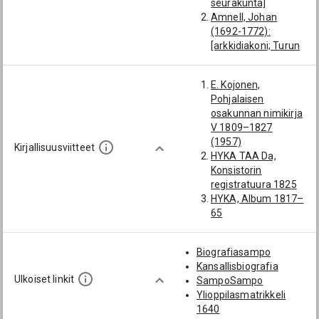
seurakunta]
Amnell, Johan
(1692-1772):
[arkkidiakoni; Turun
ruots.
tuomiokirkkoseurak.
E. Kojonen,
; Turun ruotsalainen
Pohjalaisen
seurakunta]
osakunnan nimikirja
Brunnerus, Johan
V 1809–1827
(1749-1783): [Turun
(1957)
ruots.
Kirjallisuusviitteet
HYKA TAA Da,
tuomiokirkkoseurak.
Konsistorin
; Turun ruotsalainen
registratuura 1825
seurakunta]
HYKA, Album 1817–
Haartman, Gustaf
65
(1715-1781):
KA Collianderin
[arkkidiakoni; Turun
kokoelma, Suomen
ruots.
Biografiasampo
kirkon
tuomiokirkkoseurak.
Kansallisbiografia
paimenmuisto
; Turun ruotsalainen
Ulkoiset linkit
SampoSampo
O. Wanne, Liber
seurakunta]
Ylioppilasmatrikkeli
scholae Wasensis
Nordqvist, Matias
1640
1722–1830. SSJ 18
(1754-1846):