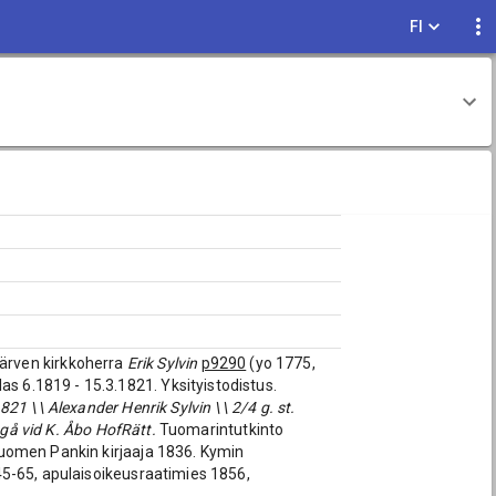
FI
ijärven kirkkoherra
Erik Sylvin
p9290
(yo 1775,
pilas 6.1819 - 15.3.1821. Yksityistodistus.
21 \\ Alexander Henrik Sylvin \\ 2/4 g. st.
ngå vid K. Åbo HofRätt.
Tuomarintutkinto
uomen Pankin kirjaaja 1836. Kymin
45-65, apulaisoikeusraatimies 1856,