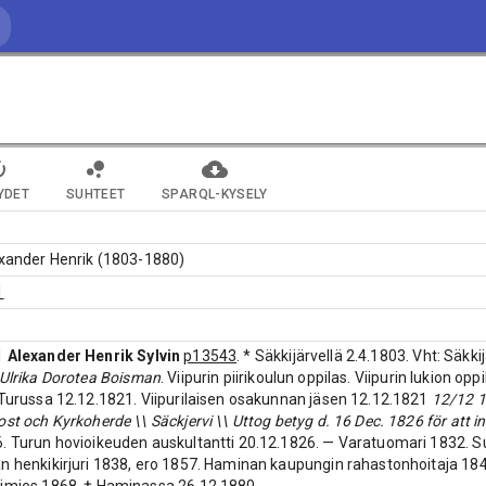
YDET
SUHTEET
SPARQL-KYSELY
exander Henrik (1803-1880)
1
1
Alexander Henrik Sylvin
p13543
. * Säkkijärvellä 2.4.1803. Vht: Säkk
Ulrika Dorotea Boisman
. Viipurin piirikoulun oppilas. Viipurin lukion op
 Turussa 12.12.1821. Viipurilaisen osakunnan jäsen 12.12.1821
12/12 18
ost och Kyrkoherde \\ Säckjervi \\ Uttog betyg d. 16 Dec. 1826 för att i
. Turun hovioikeuden auskultantti 20.12.1826. — Varatuomari 1832. S
n henkikirjuri 1838, ero 1857. Haminan kaupungin rahastonhoitaja 18