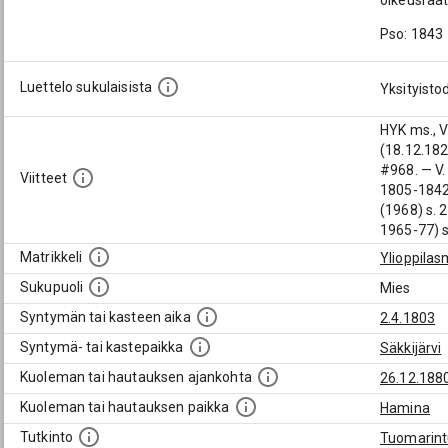
oikeusraa
Pso: 1843
Luettelo sukulaisista
Yksityisto
HYK ms., V
(18.12.182
#968. — V.
Viitteet
1805-1842.
(1968) s. 2
1965-77) s
Matrikkeli
Ylioppilas
Sukupuoli
Mies
Syntymän tai kasteen aika
2.4.1803
Syntymä- tai kastepaikka
Säkkijärvi
Kuoleman tai hautauksen ajankohta
26.12.188
Kuoleman tai hautauksen paikka
Hamina
Tutkinto
Tuomarint