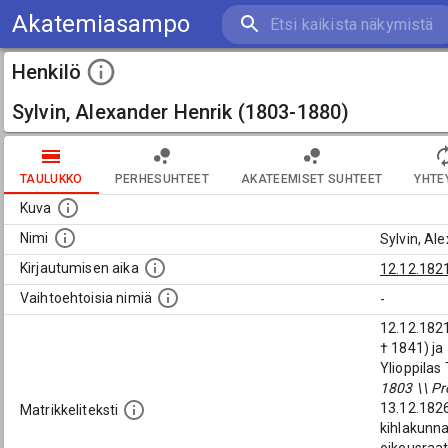
Akatemiasampo
Henkilö
Sylvin, Alexander Henrik (1803-1880)
TAULUKKO
PERHESUHTEET
AKATEEMISET SUHTEET
YHTE
Kuva
Nimi
Sylvin, Al
Kirjautumisen aika
12.12.182
Vaihtoehtoisia nimiä
-
12.12.182
† 1841) ja
Ylioppilas
1803 \\ Pr
13.12.1826
Matrikkeliteksti
kihlakunna