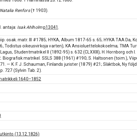
timies 1868. † Haminassa 26.12.1880.
Natalia Renfors
(† 1903).
d. antaja:
Isak Ahlholm
p13041
.
iip. osak. matr. III #1785; HYKA, Album 1817-65 s. 65; HYKA TAA Da, Ko
6, Todistus oikeusvirkoja varten); KA Ansioluettelokokoelma; TMA Tu
 Lagus, Studentmatrikel II (1892-95) s. 632 (CLXXIII); H. Hornborg oc
 Biografisk matrikel. SSLS 388 (1961) #190; S. Haltsonen (toim.), Viip
71. — K. F. J. Schauman, Finlands jurister (1879) #21; Släktbok, Ny följd
p. 727 (Sylvin Tab. 2).
matrikkeli 1640–1852
0
utkinto (13.12.1826)