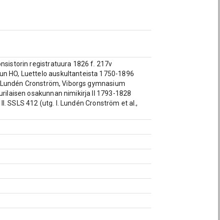
nsistorin registratuura 1826 f. 217v
run HO, Luettelo auskultanteista 1750-1896
h I. Lundén Cronström, Viborgs gymnasium
urilaisen osakunnan nimikirja II 1793-1828
 II. SSLS 412 (utg. I. Lundén Cronström et al.,