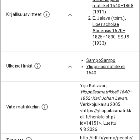
Orivesi; Eräjärvi]
matrikel 1640–1868
Lindroos, Fredrik
(1911)
(1846-1887):
Kirjallisuusviitteet
E. Jalava (toim.),
[Eräjärven
Liber scholae
kappalainen;
Aboensis 1670–
Orivesi; Eräjärvi]
1825–1830. SSJ 9
Holmius, Jakob
(1933)
(1631-1697):
HYKA, Album 1817–
[Närpiön
65
kappalainen; Närpiö]
SampoSampo
KA Collianderin
Wänman, Karl
Ulkoiset linkit
Ylioppilasmatrikkeli
kokoelma, Suomen
Vilhelm (1764-
1640
kirkon
1850): [Närpiön
paimenmuisto
kappalainen; Närpiö]
Yrjö Kotivuori,
Sursillin suku (täyd.
Kaija (→ Kajanen),
Ylioppilasmatrikkeli 1640–
ja toim. E. Kojonen,
Jaakko (Jakob)
1852: Karl Johan Levan
.
1971)
(1847-1917):
Verkkojulkaisu 2005
TMA Turun
Viite matrikkeliin
[Eräjärven
<https://ylioppilasmatrikk
tuomiokapituli,
kappalainen;
eli.fi/henkilo.php?
Papiksi vihityt
Orivesi; Eräjärvi]
id=14151>. Luettu
1752–1954
Ahonius, Frans
9.8.2026.
Edvin (1829-1866):
http://ldf.fi/yoma/people/
[Eräjärven