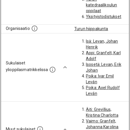
katedraalikoulun
oppilaat
Yksityistodistukset
Organisaatio
Turun hiippakunta
Isä: Levan, Johan
Henrik
Appi: Granfelt, Karl
Adolf
Sukulaiset
Isosetä: Levan, Erik
ylioppilasmatrikkelissa
Johan
Poika: Ivar Emil
Leván
Poika: Axel Rudolf
Leván
Äiti: Grevillius,
Kristina Charlotta
Vaimo: Granfelt,
Johanna Karolina
Muut sukulaiset