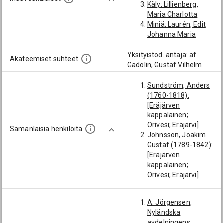
Käly: Lillienberg,
Maria Charlotta
Miniä: Laurén, Edit
Johanna Maria
Yksityistod. antaja: af
Akateemiset suhteet
Gadolin, Gustaf Vilhelm
Sundström, Anders
(1760-1818):
[Eräjärven
kappalainen;
Orivesi; Eräjärvi]
Samanlaisia henkilöitä
Johnsson, Joakim
Gustaf (1789-1842):
[Eräjärven
kappalainen;
Orivesi; Eräjärvi]
Sundström, Henrik
(1720-1789):
A. Jörgensen,
[Eräjärven
Nyländska
kappalainen;
avdelningens