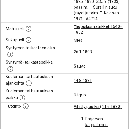
1825-1830. SSJ 9 (1933)
passim. — Sursillin suku
(täyd. ja toim. E. Kojonen,
1971) #4714.
Ylioppilasmatrikkeli 1640–
Matrikkeli
1852
Sukupuoli
Mies
Syntymän tai kasteen aika
26.1.1803
Syntymä- tai kastepaikka
Sauvo
Kuoleman tai hautauksen
14.8.1881
ajankohta
Kuoleman tai hautauksen
Närpiö
paikka
Tutkinto
Vihitty papiksi (11.6.1830)
Eräjärven
kappalainen