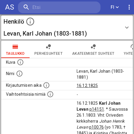
AS
FI
Henkilö
Levan, Karl Johan (1803-1881)
TAULUKKO
PERHESUHTEET
AKATEEMISET SUHTEET
YHTE
Kuva
Levan, Karl Johan (1803-
Nimi
1881)
Kirjautumisen aika
16.12.1825
Vaihtoehtoisia nimiä
-
16.12.1825
Karl Johan
Levan
p14151
. * Sauvossa
26.1.1803. Vht: Oriveden
kirkkoherra
Johan Henrik
Levan
p10076
(yo 1783, †
1845) ja
Kristina Charlotta