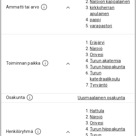
Närpiön kappalainen
Ammatti tai arvo
kirkkoherran
apulainen
pappi
varapastori
Eräjärvi
Närpiö
Orivesi
Turun akatemia
Toiminnan paikka
Turun hiippakunta
Turun
katedraalikoulu
Tyrväntö
Osakunta
Uusmaalainen osakunta
Hattula
Närpiö
Orivesi
Turun hiippakunta
Henkilöryhmä
Turun