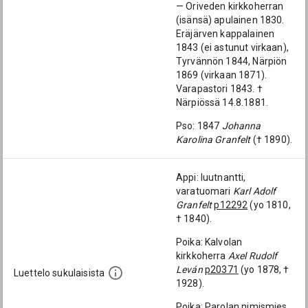
— Oriveden kirkkoherran
(isänsä) apulainen 1830.
Eräjärven kappalainen
1843 (ei astunut virkaan),
Tyrvännön 1844, Närpiön
1869 (virkaan 1871).
Varapastori 1843. †
Närpiössä 14.8.1881.
Pso: 1847
Johanna
Karolina Granfelt
(† 1890).
Appi: luutnantti,
varatuomari
Karl Adolf
Granfelt
p12292
(yo 1810,
† 1840).
Poika: Kalvolan
kirkkoherra
Axel Rudolf
Leván
p20371
(yo 1878, †
Luettelo sukulaisista
1928).
Poika: Parolan nimismies