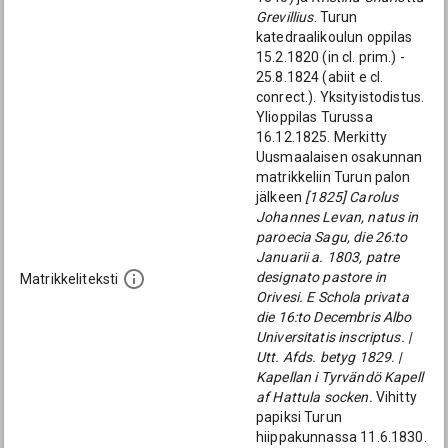
Grevillius
. Turun
katedraalikoulun oppilas
15.2.1820 (in cl. prim.) -
25.8.1824 (abiit e cl.
conrect.). Yksityistodistus.
Ylioppilas Turussa
16.12.1825. Merkitty
Uusmaalaisen osakunnan
matrikkeliin Turun palon
jälkeen
[1825] Carolus
Johannes Levan, natus in
paroecia Sagu, die 26:to
Januarii a. 1803, patre
designato pastore in
Matrikkeliteksti
Orivesi. E Schola privata
die 16:to Decembris Albo
Universitatis inscriptus. |
Utt. Afds. betyg 1829. |
Kapellan i Tyrvändö Kapell
af Hattula socken.
Vihitty
papiksi Turun
hiippakunnassa 11.6.1830.