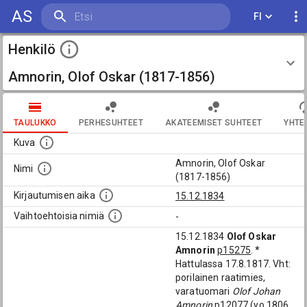
AS
FI
Henkilö
Amnorin, Olof Oskar (1817-1856)
TAULUKKO
PERHESUHTEET
AKATEEMISET SUHTEET
YHTE
Kuva
Amnorin, Olof Oskar
Nimi
(1817-1856)
Kirjautumisen aika
15.12.1834
Vaihtoehtoisia nimiä
-
15.12.1834
Olof Oskar
Amnorin
p15275
. *
Hattulassa 17.8.1817. Vht:
porilainen raatimies,
varatuomari
Olof Johan
Amnorin
p12077
(yo 1806,