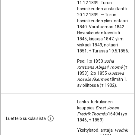
11.12.1839. Turun
hovioikeuden auskultantti
20.12.1839. — Turun
hovioikeuden ylim. notaari
1840. Varatuomari 1842.
Hovioikeuden kanslisti
1845, kirjaaja 1847, ylim.
viskaali 1849, notaari
1851. † Turussa 19.5.1856.
Pso: 1:o 1850
Sofia
Kristiana Abigail Thomé
(†
1853); 2:o 1855
Gustava
Rosalie Åkerman
tämän 1.
avioliitossa († 1902).
Lanko: turkulainen
kauppias
Ernst Johan
Fredrik Thomé
p16404
(yo
Luettelo sukulaisista
1846, † 1859).
Yksityistod. antaja:
Fredrik