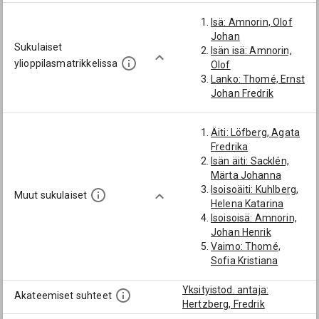
Isä: Amnorin, Olof
Johan
Sukulaiset
Isän isä: Amnorin,
ylioppilasmatrikkelissa
Olof
Lanko: Thomé, Ernst
Johan Fredrik
Äiti: Löfberg, Agata
Fredrika
Isän äiti: Sacklén,
Märta Johanna
Isoisoäiti: Kuhlberg,
Muut sukulaiset
Helena Katarina
Isoisoisä: Amnorin,
Johan Henrik
Vaimo: Thomé,
Sofia Kristiana
Abigail
Vaimo: Åkerman,
Yksityistod. antaja:
Akateemiset suhteet
Gustava Rosalie
Hertzberg, Fredrik