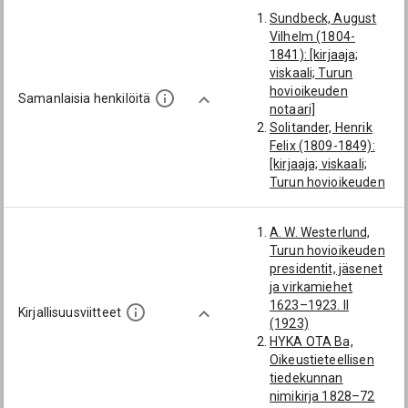
Sundbeck, August
Vilhelm (1804-
1841): [kirjaaja;
viskaali; Turun
hovioikeuden
Samanlaisia henkilöitä
notaari]
Solitander, Henrik
Felix (1809-1849):
[kirjaaja; viskaali;
Turun hovioikeuden
notaari]
Forssell, Karl
A. W. Westerlund,
Herman Julius
Turun hovioikeuden
(1824-1854):
presidentit, jäsenet
[kirjaaja; viskaali;
ja virkamiehet
Turun hovioikeuden
1623–1923. II
notaari]
Kirjallisuusviitteet
(1923)
Ålenius, Karl August
HYKA OTA Ba,
(1829-1863):
Oikeustieteellisen
[kirjaaja; viskaali;
tiedekunnan
Turun hovioikeuden
nimikirja 1828–72
notaari]