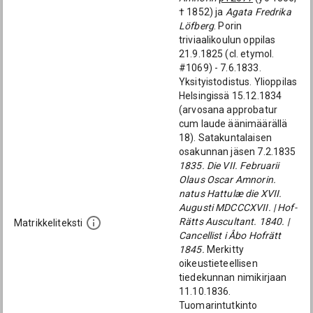
† 1852) ja
Agata Fredrika
Löfberg
. Porin
triviaalikoulun oppilas
21.9.1825 (cl. etymol.
#1069) - 7.6.1833.
Yksityistodistus. Ylioppilas
Helsingissä 15.12.1834
(arvosana approbatur
cum laude äänimäärällä
18). Satakuntalaisen
osakunnan jäsen 7.2.1835
1835. Die VII. Februarii
Olaus Oscar Amnorin.
natus Hattulæ die XVII.
Augusti MDCCCXVII. | Hof-
Rätts Auscultant. 1840. |
Matrikkeliteksti
Cancellist i Åbo Hofrätt
1845.
Merkitty
oikeustieteellisen
tiedekunnan nimikirjaan
11.10.1836.
Tuomarintutkinto