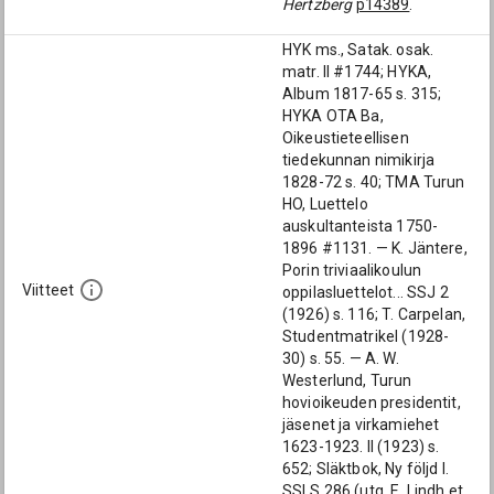
Hertzberg
p14389
.
HYK ms., Satak. osak.
matr. II #1744; HYKA,
Album 1817-65 s. 315;
HYKA OTA Ba,
Oikeustieteellisen
tiedekunnan nimikirja
1828-72 s. 40; TMA Turun
HO, Luettelo
auskultanteista 1750-
1896 #1131. — K. Jäntere,
Porin triviaalikoulun
Viitteet
oppilasluettelot... SSJ 2
(1926) s. 116; T. Carpelan,
Studentmatrikel (1928-
30) s. 55. — A. W.
Westerlund, Turun
hovioikeuden presidentit,
jäsenet ja virkamiehet
1623-1923. II (1923) s.
652; Släktbok, Ny följd I.
SSLS 286 (utg. E. Lindh et