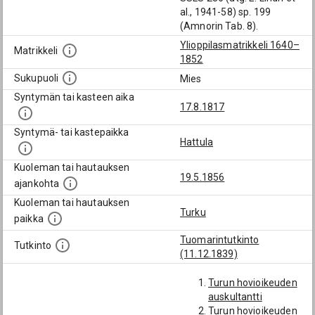
al., 1941-58) sp. 199
(Amnorin Tab. 8).
Ylioppilasmatrikkeli 1640–
Matrikkeli
1852
Sukupuoli
Mies
Syntymän tai kasteen aika
17.8.1817
Syntymä- tai kastepaikka
Hattula
Kuoleman tai hautauksen
19.5.1856
ajankohta
Kuoleman tai hautauksen
Turku
paikka
Tuomarintutkinto
Tutkinto
(11.12.1839)
Turun hovioikeuden
auskultantti
Turun hovioikeuden