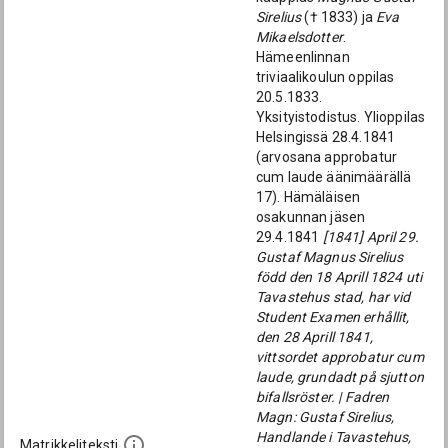
Sirelius
(† 1833) ja
Eva
Mikaelsdotter
.
Hämeenlinnan
triviaalikoulun oppilas
20.5.1833.
Yksityistodistus. Ylioppilas
Helsingissä 28.4.1841
(arvosana approbatur
cum laude äänimäärällä
17). Hämäläisen
osakunnan jäsen
29.4.1841
[1841] April 29.
Gustaf Magnus Sirelius
född den 18 Aprill 1824 uti
Tavastehus stad, har vid
Student Examen erhållit,
den 28 Aprill 1841,
vittsordet approbatur cum
laude, grundadt på sjutton
bifallsröster. | Fadren
Magn: Gustaf Sirelius,
Handlande i Tavastehus,
Matrikkeliteksti