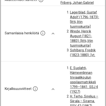
Friberg, Johan Gabriel
Lagerblad, Gustaf
Adolf (1796-1873):
[Iitti; Iitin
tuomiokunta]
Wrede, Henrik
Samanlaisia henkilöitä
August (1821-
1883): [Iitti; Iitin
tuomiokunta]
Sohlberg, Fredrik
(1823-1880): [vt.
tuomari; Iitti; Iitin
tuomiokunta;
E. Suolahti,
lokakuu 1842]
Hämeenlinnan
triviaalikoulun
oppilasmatrikkeli
1799–1841. SSJ 4
Kirjallisuusviitteet
(1927)
H. Terho, Sirelius –
Siirala – Sirama.
SSV 42 (1987)