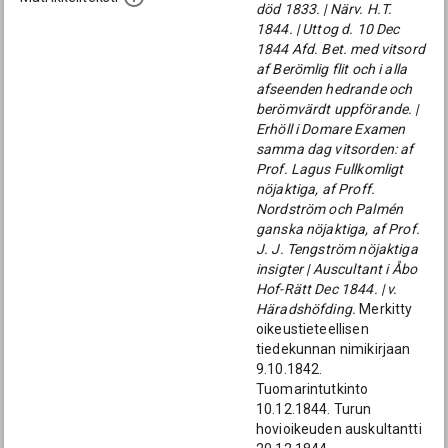
död 1833. | Närv. H.T.
1844. | Uttog d. 10 Dec
1844 Afd. Bet. med vitsord
af Berömlig flit och i alla
afseenden hedrande och
berömvärdt uppförande. |
Erhöll i Domare Examen
samma dag vitsorden: af
Prof. Lagus Fullkomligt
nöjaktiga, af Proff.
Nordström och Palmén
ganska nöjaktiga, af Prof.
J. J. Tengström nöjaktiga
insigter | Auscultant i Åbo
Hof-Rätt Dec 1844. | v.
Häradshöfding.
Merkitty
oikeustieteellisen
tiedekunnan nimikirjaan
9.10.1842.
Tuomarintutkinto
10.12.1844. Turun
hovioikeuden auskultantti