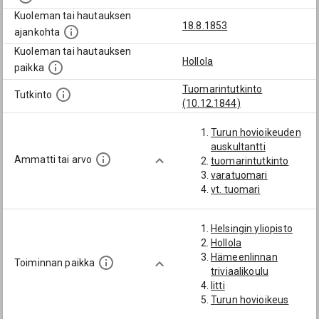
Kuoleman tai hautauksen
18.8.1853
ajankohta
Kuoleman tai hautauksen
Hollola
paikka
Tuomarintutkinto
Tutkinto
(10.12.1844)
Turun hovioikeuden
auskultantti
Ammatti tai arvo
tuomarintutkinto
varatuomari
vt. tuomari
Helsingin yliopisto
Hollola
Hämeenlinnan
Toiminnan paikka
triviaalikoulu
Iitti
Turun hovioikeus