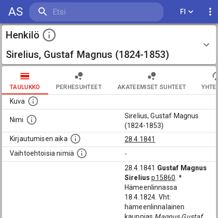
AS
FI
Henkilö
Sirelius, Gustaf Magnus (1824-1853)
TAULUKKO
PERHESUHTEET
AKATEEMISET SUHTEET
YHTE
Kuva
Sirelius, Gustaf Magnus
Nimi
(1824-1853)
Kirjautumisen aika
28.4.1841
Vaihtoehtoisia nimiä
-
28.4.1841
Gustaf Magnus
Sirelius
p15860
. *
Hämeenlinnassa
18.4.1824. Vht:
hämeenlinnalainen
kauppias
Magnus Gustaf