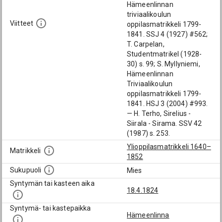
Hämeenlinnan
triviaalikoulun
Viitteet
oppilasmatrikkeli 1799-
1841. SSJ 4 (1927) #562;
T. Carpelan,
Studentmatrikel (1928-
30) s. 99; S. Myllyniemi,
Hämeenlinnan
Triviaalikoulun
oppilasmatrikkeli 1799-
1841. HSJ 3 (2004) #993.
— H. Terho, Sirelius -
Siirala - Sirama. SSV 42
(1987) s. 253.
Ylioppilasmatrikkeli 1640–
Matrikkeli
1852
Sukupuoli
Mies
Syntymän tai kasteen aika
18.4.1824
Syntymä- tai kastepaikka
Hämeenlinna