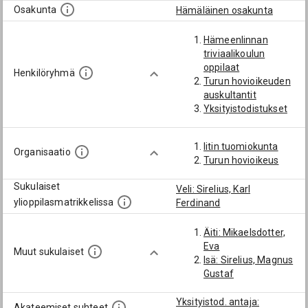
Osakunta
Hämäläinen osakunta
Hämeenlinnan
triviaalikoulun
oppilaat
Henkilöryhmä
Turun hovioikeuden
auskultantit
Yksityistodistukset
Iitin tuomiokunta
Organisaatio
Turun hovioikeus
Sukulaiset
Veli: Sirelius, Karl
ylioppilasmatrikkelissa
Ferdinand
Äiti: Mikaelsdotter,
Eva
Muut sukulaiset
Isä: Sirelius, Magnus
Gustaf
Yksityistod. antaja:
Akateemiset suhteet