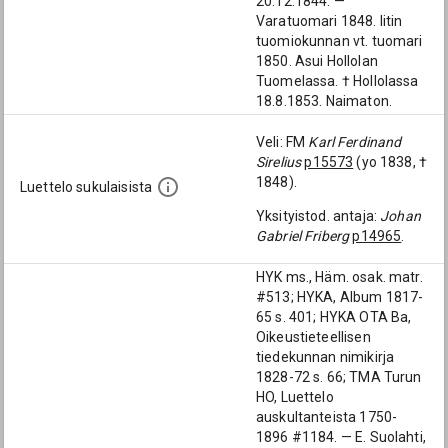
20.12.1844. —
Varatuomari 1848. Iitin
tuomiokunnan vt. tuomari
1850. Asui Hollolan
Tuomelassa. † Hollolassa
18.8.1853. Naimaton.
Veli: FM
Karl Ferdinand
Sirelius
p15573
(yo 1838, †
1848).
Luettelo sukulaisista
Yksityistod. antaja:
Johan
Gabriel Friberg
p14965
.
HYK ms., Häm. osak. matr.
#513; HYKA, Album 1817-
65 s. 401; HYKA OTA Ba,
Oikeustieteellisen
tiedekunnan nimikirja
1828-72 s. 66; TMA Turun
HO, Luettelo
auskultanteista 1750-
1896 #1184. — E. Suolahti,