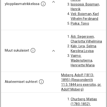
ylioppilasmatrikkelissa
Isoisoisä: Boisman,
Henrik
Veli: Boisman, Karl
Vilhelm Ferdinand
Poika: Toivo
Johannes Boisman
Veljenpoika:
Äiti: Segersven,
Boisman, Torsten
Charlotta Vilhelmina
Wilhelm
Käly: Lyra, Selma
Veljenpoika:
Muut sukulaiset
Karolina Lovisa
Boisman, Henrik
Vaimo:
Ferdinand
Wadenstjerna,
Veljenpoika:
Henriette Maria
Boisman, Karl
Arthur
Moberg, Adolf (1813-
1895) (Respondentti
Akateemiset suhteet
11.5.1844 pro exercitio, pr.
Adolf Moberg)
Churberg, Matias
(1780-1852):