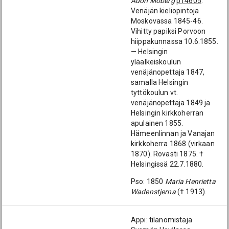
Adolf Moberg
p14605
.
Venäjän kieliopintoja
Moskovassa 1845-46.
Vihitty papiksi Porvoon
hiippakunnassa 10.6.1855.
— Helsingin
yläalkeiskoulun
venäjänopettaja 1847,
samalla Helsingin
tyttökoulun vt.
venäjänopettaja 1849 ja
Helsingin kirkkoherran
apulainen 1855.
Hämeenlinnan ja Vanajan
kirkkoherra 1868 (virkaan
1870). Rovasti 1875. †
Helsingissä 22.7.1880.
Pso: 1850
Maria Henrietta
Wadenstjerna
(† 1913).
Appi: tilanomistaja