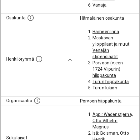
Vanaja
Osakunta
Hämäläinen osakunta
Hämeenlinna
Moskovan
ylioppilaat ja muut
Venäjän
stipendiaatit
Henkilöryhmä
Porvoon (v:een
1724 Viipurin)
hiippakunta
Turun hiippakunta
Turun lukion
oppilaat
Organisaatio
Porvoon hiippakunta
Appi: Wadenstjerna,
Otto Vilhelm
Magnus
Isä: Boisman, Otto
Sukulaiset
Henrik