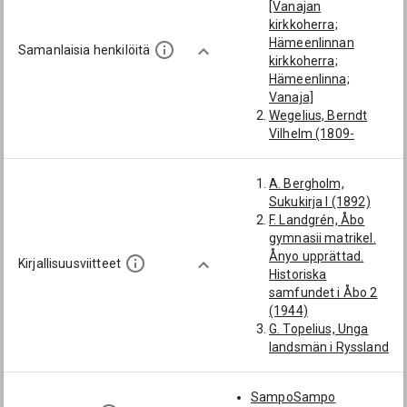
[Vanajan
kirkkoherra;
Hämeenlinnan
Samanlaisia henkilöitä
kirkkoherra;
Hämeenlinna;
Vanaja]
Wegelius, Berndt
Vilhelm (1809-
1867): [Vanajan
kirkkoherra;
A. Bergholm,
Hämeenlinnan
Sukukirja I (1892)
kirkkoherra;
F. Landgrén, Åbo
Hämeenlinna;
gymnasii matrikel.
Vanaja]
Ånyo upprättad.
Florin, Johan Gustaf
Kirjallisuusviitteet
Historiska
(1777-1820):
samfundet i Åbo 2
[Vanajan
(1944)
kirkkoherra;
G. Topelius, Unga
Hämeenlinnan
landsmän i Ryssland
kirkkoherra;
på 1840-talet
Hämeenlinna;
(1935)
Vanaja]
SampoSampo
HYKA, Album 1817–
Idman, Israel (1728-