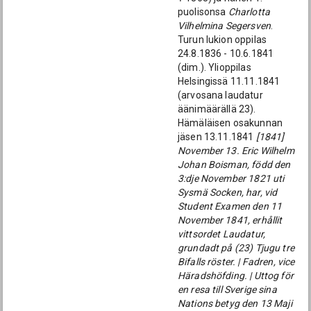
puolisonsa
Charlotta
Vilhelmina Segersven
.
Turun lukion oppilas
24.8.1836 - 10.6.1841
(dim.). Ylioppilas
Helsingissä 11.11.1841
(arvosana laudatur
äänimäärällä 23).
Hämäläisen osakunnan
jäsen 13.11.1841
[1841]
November 13. Eric Wilhelm
Johan Boisman, född den
3:dje November 1821 uti
Sysmä Socken, har, vid
Student Examen den 11
November 1841, erhållit
vittsordet Laudatur,
grundadt på (23) Tjugu tre
Bifalls röster. | Fadren, vice
Häradshöfding. | Uttog för
en resa till Sverige sina
Nations betyg den 13 Maji