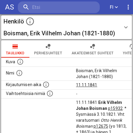
AS
FI
Henkilö
Boisman, Erik Vilhelm Johan (1821-1880)
TAULUKKO
PERHESUHTEET
AKATEEMISET SUHTEET
YHTE
Kuva
Boisman, Erik Vilhelm
Nimi
Johan (1821-1880)
Kirjautumisen aika
11.11.1841
Vaihtoehtoisia nimiä
-
11.11.1841
Erik Vilhelm
Johan Boisman
p15932
. *
Sysmässä 3.10.1821. Vht:
varatuomari
Otto Henrik
Boisman
p12675
(yo 1813,
† 1863) ja hänen 1.