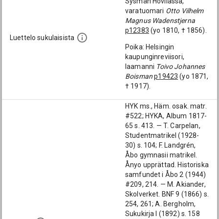
Sysmän Hovilassa,
varatuomari
Otto Vilhelm
Magnus Wadenstjerna
p12383
(yo 1810, † 1856).
Luettelo sukulaisista
Poika: Helsingin
kaupunginreviisori,
laamanni
Toivo Johannes
Boisman
p19423
(yo 1871,
† 1917).
HYK ms., Häm. osak. matr.
#522; HYKA, Album 1817-
65 s. 413. — T. Carpelan,
Studentmatrikel (1928-
30) s. 104; F. Landgrén,
Åbo gymnasii matrikel.
Ånyo upprättad. Historiska
samfundet i Åbo 2 (1944)
#209, 214. — M. Akiander,
Skolverket. BNF 9 (1866) s.
254, 261; A. Bergholm,
Sukukirja I (1892) s. 158