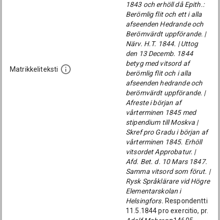
1843 och erhöll då Epith.:
Berömlig flit och ett i alla
afseenden Hedrande och
Berömvärdt uppförande. |
Närv. H.T. 1844. | Uttog
den 13 Decemb. 1844
betyg med vitsord af
Matrikkeliteksti
berömlig flit och i alla
afseenden hedrande och
berömvärdt uppförande. |
Afreste i början af
vårterminen 1845 med
stipendium till Moskva |
Skref pro Gradu i början af
vårterminen 1845. Erhöll
vitsordet Approbatur. |
Afd. Bet. d. 10 Mars 1847.
Samma vitsord som förut. |
Rysk Språklärare vid Högre
Elementarskolan i
Helsingfors.
Respondentti
11.5.1844 pro exercitio, pr.