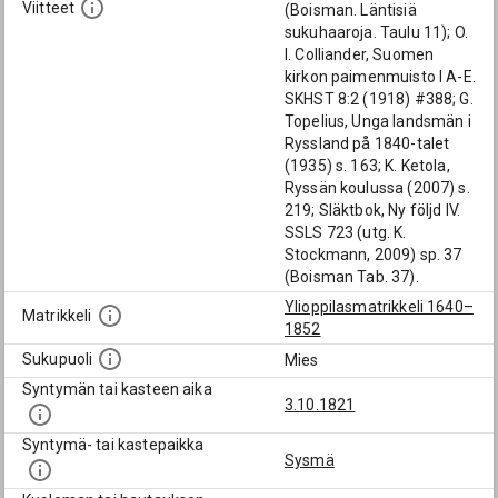
Viitteet
(Boisman. Läntisiä
sukuhaaroja. Taulu 11); O.
I. Colliander, Suomen
kirkon paimenmuisto I A-E.
SKHST 8:2 (1918) #388; G.
Topelius, Unga landsmän i
Ryssland på 1840-talet
(1935) s. 163; K. Ketola,
Ryssän koulussa (2007) s.
219; Släktbok, Ny följd IV.
SSLS 723 (utg. K.
Stockmann, 2009) sp. 37
(Boisman Tab. 37).
Ylioppilasmatrikkeli 1640–
Matrikkeli
1852
Sukupuoli
Mies
Syntymän tai kasteen aika
3.10.1821
Syntymä- tai kastepaikka
Sysmä