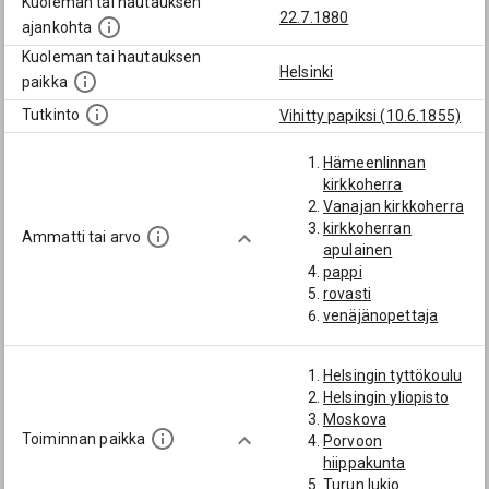
Kuoleman tai hautauksen
22.7.1880
ajankohta
Kuoleman tai hautauksen
Helsinki
paikka
Tutkinto
Vihitty papiksi (10.6.1855)
Hämeenlinnan
kirkkoherra
Vanajan kirkkoherra
kirkkoherran
Ammatti tai arvo
apulainen
pappi
rovasti
venäjänopettaja
Helsingin tyttökoulu
Helsingin yliopisto
Moskova
Toiminnan paikka
Porvoon
hiippakunta
Turun lukio