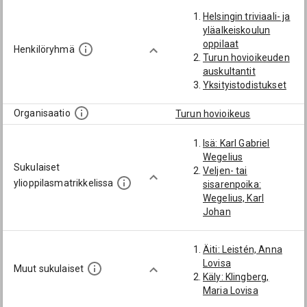
Helsingin triviaali- ja
yläalkeiskoulun
oppilaat
Henkilöryhmä
Turun hovioikeuden
auskultantit
Yksityistodistukset
Organisaatio
Turun hovioikeus
Isä: Karl Gabriel
Wegelius
Sukulaiset
Veljen- tai
ylioppilasmatrikkelissa
sisarenpoika:
Wegelius, Karl
Johan
Äiti: Leistén, Anna
Lovisa
Muut sukulaiset
Käly: Klingberg,
Maria Lovisa