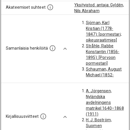
Yksityistod. antaja: Gyldén,
Akateemiset suhteet
Nils Abraham
Sjöman, Karl
Kristian (1778-
1847): [pormestari;
oikeusraatimies]
Stråhle, Rabbe
Samanlaisia henkilöitä
Konstantin (1856-
1895): [Porvoon
pormestari]
Schauman, August
Michael (1852-
1950): [Porvoon
pormestari]
A. Jörgensen,
Cederhwarf, Karl
Nyländska
Ulrik (1802-1863):
avdelningens
[Porvoon
matrikel 1640–1868
pormestari;
(1911)
oikeusraatimies]
Kirjallisuusviitteet
H. J. Boström,
Cederstein, Pehr
Suomen
Isak (1800-1854):