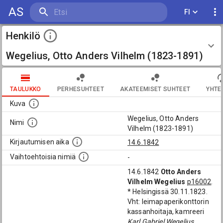
AS
FI
Henkilö
Wegelius, Otto Anders Vilhelm (1823-1891)
TAULUKKO
PERHESUHTEET
AKATEEMISET SUHTEET
YHTE
Kuva
Wegelius, Otto Anders
Nimi
Vilhelm (1823-1891)
Kirjautumisen aika
14.6.1842
Vaihtoehtoisia nimiä
-
14.6.1842
Otto Anders
Vilhelm Wegelius
p16002
.
* Helsingissä 30.11.1823.
Vht: leimapaperikonttorin
kassanhoitaja, kamreeri
Karl Gabriel Wegelius