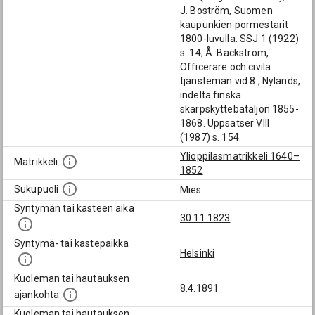
J. Boström, Suomen
kaupunkien pormestarit
1800-luvulla. SSJ 1 (1922)
s. 14; Å. Backström,
Officerare och civila
tjänstemän vid 8., Nylands,
indelta finska
skarpskyttebataljon 1855-
1868. Uppsatser VIII
(1987) s. 154.
Ylioppilasmatrikkeli 1640–
Matrikkeli
1852
Sukupuoli
Mies
Syntymän tai kasteen aika
30.11.1823
Syntymä- tai kastepaikka
Helsinki
Kuoleman tai hautauksen
8.4.1891
ajankohta
Kuoleman tai hautauksen