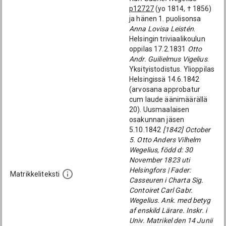
p12727
(yo 1814, † 1856)
ja hänen 1. puolisonsa
Anna Lovisa Leistén
.
Helsingin triviaalikoulun
oppilas 17.2.1831
Otto
Andr. Guilielmus Vigelius
.
Yksityistodistus. Ylioppilas
Helsingissä 14.6.1842
(arvosana approbatur
cum laude äänimäärällä
20). Uusmaalaisen
osakunnan jäsen
5.10.1842
[1842] October
5. Otto Anders Vilhelm
Wegelius, född d: 30
November 1823 uti
Helsingfors | Fader:
Matrikkeliteksti
Casseuren i Charta Sig.
Contoiret Carl Gabr.
Wegelius. Ank. med betyg
af enskild Lärare. Inskr. i
Univ. Matrikel den 14 Junii