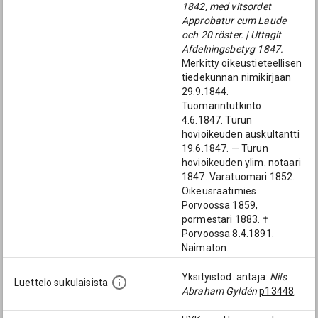
1842, med vitsordet
Approbatur cum Laude
och 20 röster. | Uttagit
Afdelningsbetyg 1847.
Merkitty oikeustieteellisen
tiedekunnan nimikirjaan
29.9.1844.
Tuomarintutkinto
4.6.1847. Turun
hovioikeuden auskultantti
19.6.1847. — Turun
hovioikeuden ylim. notaari
1847. Varatuomari 1852.
Oikeusraatimies
Porvoossa 1859,
pormestari 1883. †
Porvoossa 8.4.1891.
Naimaton.
Yksityistod. antaja:
Nils
Luettelo sukulaisista
Abraham Gyldén
p13448
.