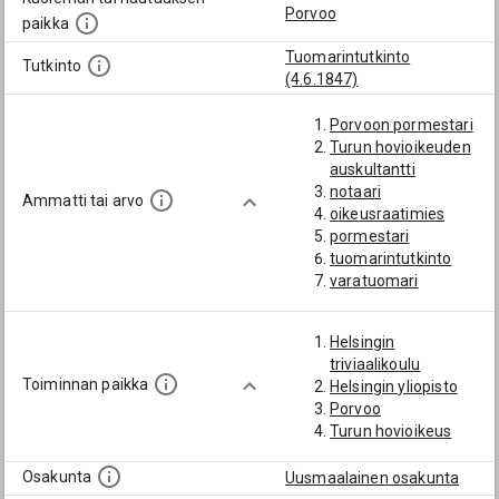
Porvoo
paikka
Tuomarintutkinto
Tutkinto
(4.6.1847)
Porvoon pormestari
Turun hovioikeuden
auskultantti
notaari
Ammatti tai arvo
oikeusraatimies
pormestari
tuomarintutkinto
varatuomari
Helsingin
triviaalikoulu
Toiminnan paikka
Helsingin yliopisto
Porvoo
Turun hovioikeus
Osakunta
Uusmaalainen osakunta