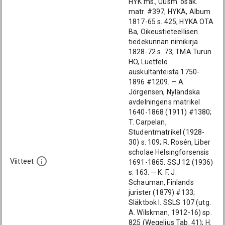
HYK ms., Uusm. osak.
matr. #397; HYKA, Album
1817-65 s. 425; HYKA OTA
Ba, Oikeustieteellisen
tiedekunnan nimikirja
1828-72 s. 73; TMA Turun
HO, Luettelo
auskultanteista 1750-
1896 #1209. — A.
Jörgensen, Nyländska
avdelningens matrikel
1640-1868 (1911) #1380;
T. Carpelan,
Studentmatrikel (1928-
30) s. 109; R. Rosén, Liber
scholae Helsingforsensis
Viitteet
1691-1865. SSJ 12 (1936)
s. 163. — K. F. J.
Schauman, Finlands
jurister (1879) #133;
Släktbok I. SSLS 107 (utg.
A. Wilskman, 1912-16) sp.
825 (Wegelius Tab. 41); H.