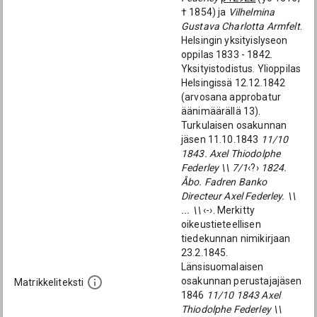
† 1854) ja
Vilhelmina
Gustava Charlotta Armfelt
.
Helsingin yksityislyseon
oppilas 1833 - 1842.
Yksityistodistus. Ylioppilas
Helsingissä 12.12.1842
(arvosana approbatur
äänimäärällä 13).
Turkulaisen osakunnan
jäsen 11.10.1843
11/10
1843. Axel Thiodolphe
Federley \\ 7/1
‹?›
1824.
Åbo. Fadren Banko
Directeur Axel Federley. \\
... \\
‹-›. Merkitty
oikeustieteellisen
tiedekunnan nimikirjaan
23.2.1845.
Länsisuomalaisen
osakunnan perustajajäsen
Matrikkeliteksti
1846
11/10 1843 Axel
Thiodolphe Federley \\