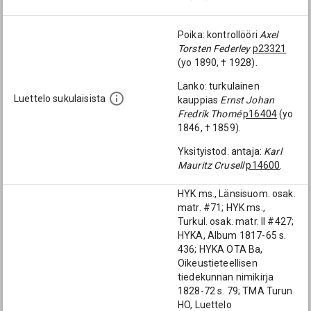
Poika: kontrollööri
Axel
Torsten Federley
p23321
(yo 1890, † 1928).
Lanko: turkulainen
Luettelo sukulaisista
kauppias
Ernst Johan
Fredrik Thomé
p16404
(yo
1846, † 1859).
Yksityistod. antaja:
Karl
Mauritz Crusell
p14600
.
HYK ms., Länsisuom. osak.
matr. #71; HYK ms.,
Turkul. osak. matr. II #427;
HYKA, Album 1817-65 s.
436; HYKA OTA Ba,
Oikeustieteellisen
tiedekunnan nimikirja
1828-72 s. 79; TMA Turun
HO, Luettelo