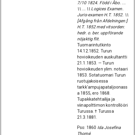
7/10 1824. Född i Åbo. ...
\\ ... \\ Logices Examen.
Juris-examen H.T. 1852. \\
[Afgång från Afdelningen:]
H.T. 1852 med vitsorden:
hedr. o. ber. uppförande
nöjaktig flit.
Tuomarintutkinto
14.12.1852. Turun
hovioikeuden auskultantti
21.1.1853. — Turun
hovioikeuden ylim. notaari
1853. Sotatuomari Turun
ruotujakoisessa
tarkk'ampujapataljoonass
a 1855, ero 1868.
Tupakkatehtailija ja
viinapolttimon kontrollööri
Turussa. † Turussa
21.3.1881.
Pso: 1860
Ida Josefina
Thomé
.