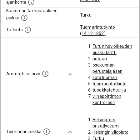
ajankohta
Kuoleman tai hautauksen
Turku
paikka
Tuomarintutkinto
Tutkinto
(14.12.1852)
Turun hovioikeuden
auskultantti
notaari
osakunnan
perustajajäsen
Ammatti tai arvo
sotatuomari
tuomarintutkinto
tupakkatehtailija
viinapolttimon
kontrollööri
Helsingfors
privatlyceum
Toiminnan paikka
Helsingin yliopisto
Turku