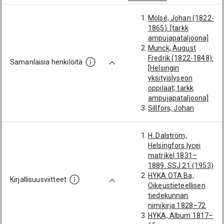
Federley, Carl Birger
Mölsé, Johan (1822-
Serkun tytär:
1865): [tarkk
Federley (av
ampujapataljoona]
Sjöberg), Elsa
Munck, August
Fredrik (1822-1848):
Samanlaisia henkilöitä
[Helsingin
yksityislyseon
oppilaat; tarkk
ampujapataljoona]
Sillfors, Johan
Alfred (1812-1879):
[tarkk
H. Dalström,
ampujapataljoona]
Helsingfors lycei
Hausen, Karl Gustaf
matrikel 1831–
(1832-): [tarkk
1889. SSJ 21 (1953)
ampujapataljoona]
HYKA OTA Ba,
Holmström, Berndt
Kirjallisuusviitteet
Oikeustieteellisen
Gustaf (1816-1855):
tiedekunnan
[Länsisuomalaisen
nimikirja 1828–72
osakunnan
HYKA, Album 1817–
perustajajäsen