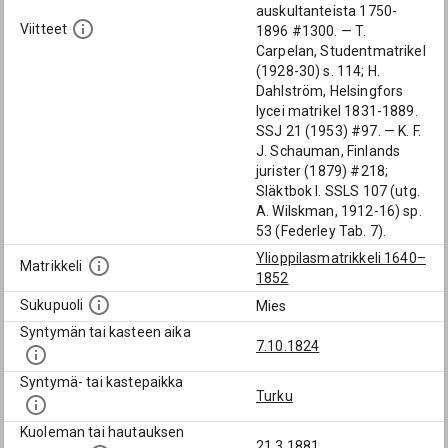
auskultanteista 1750-
Viitteet
1896 #1300. — T.
Carpelan, Studentmatrikel
(1928-30) s. 114; H.
Dahlström, Helsingfors
lycei matrikel 1831-1889.
SSJ 21 (1953) #97. — K. F.
J. Schauman, Finlands
jurister (1879) #218;
Släktbok I. SSLS 107 (utg.
A. Wilskman, 1912-16) sp.
53 (Federley Tab. 7).
Ylioppilasmatrikkeli 1640–
Matrikkeli
1852
Sukupuoli
Mies
Syntymän tai kasteen aika
7.10.1824
Syntymä- tai kastepaikka
Turku
Kuoleman tai hautauksen
21.3.1881