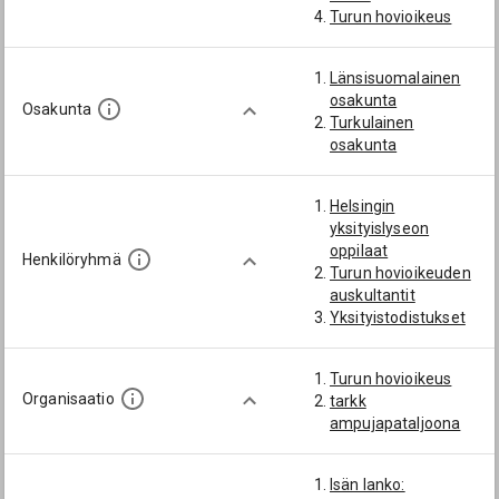
Turun hovioikeus
Länsisuomalainen
osakunta
Osakunta
Turkulainen
osakunta
Helsingin
yksityislyseon
oppilaat
Henkilöryhmä
Turun hovioikeuden
auskultantit
Yksityistodistukset
Turun hovioikeus
Organisaatio
tarkk
ampujapataljoona
Isän lanko: