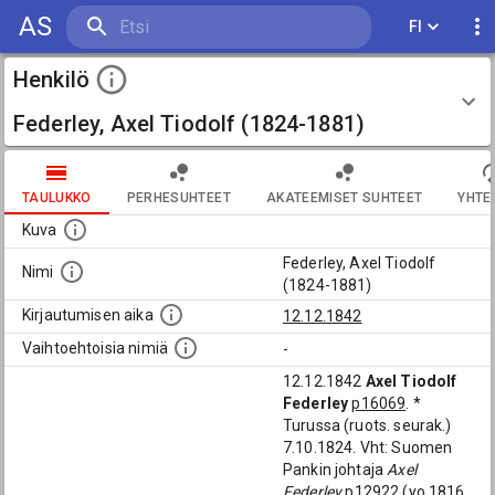
AS
FI
Henkilö
Federley, Axel Tiodolf (1824-1881)
TAULUKKO
PERHESUHTEET
AKATEEMISET SUHTEET
YHTE
Kuva
Federley, Axel Tiodolf
Nimi
(1824-1881)
Kirjautumisen aika
12.12.1842
Vaihtoehtoisia nimiä
-
12.12.1842
Axel Tiodolf
Federley
p16069
. *
Turussa (ruots. seurak.)
7.10.1824. Vht: Suomen
Pankin johtaja
Axel
Federley
p12922
(yo 1816,