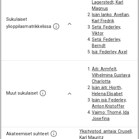
Lagerstedt, Karl
Magnus
Isän lanko: Avellan,
Sukulaiset
Karl Fredrik
ylioppilasmatrikkelissa
Setä: Federley,
Viktor
Setä: Federley,
Berndt
Isä: Federley, Axel
Isän serkku:
Federley, Bror
Äiti: Armfelt,
Berndt
Vilhelmina Gustava
Isosetä: Federley,
Charlotta
Johan Gustaf
Isän äiti: Hjorth,
Lanko: Thomé, Ernst
Muut sukulaiset
Helena Elisabet
Johan Fredrik
Isän isä: Federley,
Serkku: Federley,
Anton Kristoffer
Carl Berndt
Vaimo: Thomé, Ida
Serkku: Federley,
Josefina
Georg Gottfrid
Poika: Axel Torsten
Yksityistod. antaja: Crusell,
Federley
Akateemiset suhteet
Karl Mauritz
Serkun poika: