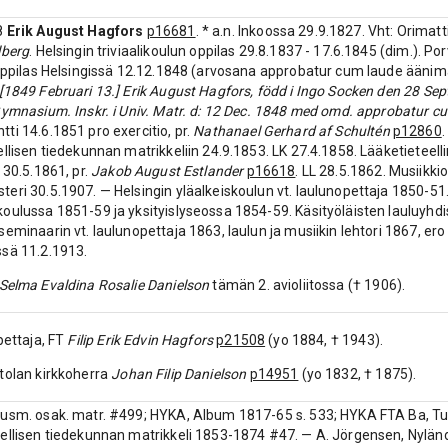
8
Erik August Hagfors
p16681
. * a.n. Inkoossa 29.9.1827. Vht: Orimatt
lberg
. Helsingin triviaalikoulun oppilas 29.8.1837 - 17.6.1845 (dim.). P
ioppilas Helsingissä 12.12.1848 (arvosana approbatur cum laude ääni
[1849 Februari 13.] Erik August Hagfors, född i Ingo Socken den 28 Se
Gymnasium. Inskr. i Univ. Matr. d: 12 Dec. 1848 med omd. approbatur cum
ti 14.6.1851 pro exercitio, pr.
Nathanael Gerhard af Schultén
p12860
ellisen tiedekunnan matrikkeliin 24.9.1853. LK 27.4.1858. Lääketiete
 30.5.1861, pr.
Jakob August Estlander
p16618
. LL 28.5.1862. Musiikk
eri 30.5.1907. — Helsingin yläalkeiskoulun vt. laulunopettaja 1850-51.
oulussa 1851-59 ja yksityislyseossa 1854-59. Käsityöläisten lauluyhdi
seminaarin vt. laulunopettaja 1863, laulun ja musiikin lehtori 1867, er
sä 11.2.1913.
Selma Evaldina Rosalie Danielson
tämän 2. avioliitossa († 1906).
pettaja, FT
Filip Erik Edvin Hagfors
p21508
(yo 1884, † 1943).
tolan kirkkoherra
Johan Filip Danielson
p14951
(yo 1832, † 1875).
usm. osak. matr. #499; HYKA, Album 1817-65 s. 533; HYKA FTA Ba, Tu
ellisen tiedekunnan matrikkeli 1853-1874 #47. — A. Jörgensen, Nylä