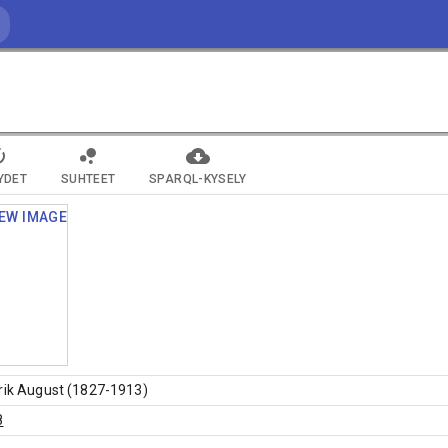
YDET
SUHTEET
SPARQL-KYSELY
rik August (1827-1913)
8