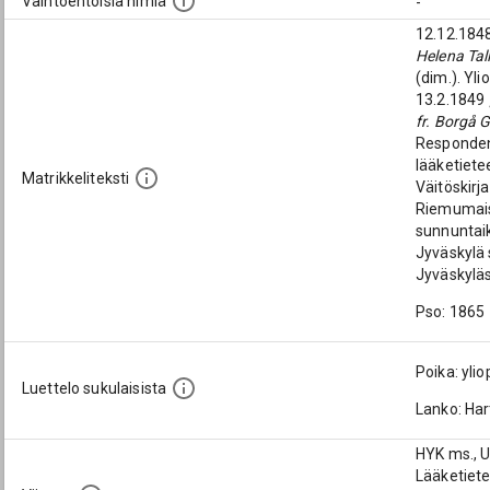
Vaihtoehtoisia nimiä
-
12.12.184
Helena Tal
(dim.). Yl
13.2.1849
fr. Borgå 
Respondent
lääketiete
Matrikkeliteksti
Väitöskirja
Riemumaist
sunnuntaik
Jyväskylä 
Jyväskyläs
Pso: 1865
Poika: ylio
Luettelo sukulaisista
Lanko: Har
HYK ms., U
Lääketiete