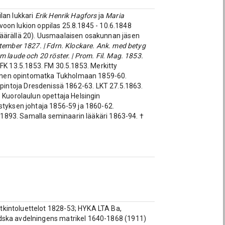
ilan lukkari
Erik Henrik Hagfors
ja
Maria
orvoon lukion oppilas 25.8.1845 - 10.6.1848
määrällä 20). Uusmaalaisen osakunnan jäsen
ptember 1827. | Fdrn. Klockare. Ank. med betyg
 laude och 20 röster. | Prom. Fil. Mag. 1853.
. FK 13.5.1853. FM 30.5.1853. Merkitty
ellinen opintomatka Tukholmaan 1859-60.
iopintoja Dresdenissä 1862-63. LKT 27.5.1863.
 Kuorolaulun opettaja Helsingin
styksen johtaja 1856-59 ja 1860-62.
o 1893. Samalla seminaarin lääkäri 1863-94. †
tkintoluettelot 1828-53; HYKA LTA Ba,
ndska avdelningens matrikel 1640-1868 (1911)