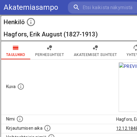
Akatemiasampo
Henkilö
Hagfors, Erik August (1827-1913)
TAULUKKO
PERHESUHTEET
AKATEEMISET SUHTEET
YHTE
Kuva
Nimi
Hagfors, E
Kirjautumisen aika
12.12.184