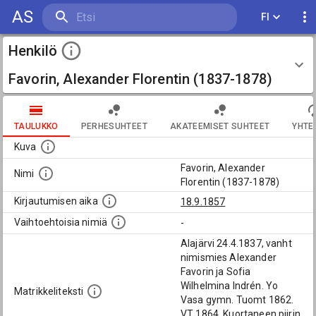
AS
FI
Henkilö
Favorin, Alexander Florentin (1837-1878)
TAULUKKO
PERHESUHTEET
AKATEEMISET SUHTEET
YHTE
Kuva
Favorin, Alexander
Nimi
Florentin (1837-1878)
Kirjautumisen aika
18.9.1857
Vaihtoehtoisia nimiä
-
Alajärvi 24.4.1837, vanht
nimismies Alexander
Favorin ja Sofia
Wilhelmina Indrén. Yo
Matrikkeliteksti
Vasa gymn. Tuomt 1862.
VT 1864. Kuortaneen piirin