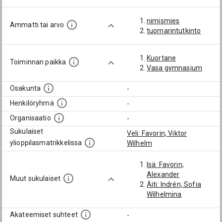
nimismies
Ammatti tai arvo
tuomarintutkinto
Kuortane
Toiminnan paikka
Vasa gymnasium
Osakunta
-
Henkilöryhmä
-
Organisaatio
-
Sukulaiset
Veli: Favorin, Viktor
ylioppilasmatrikkelissa
Wilhelm
Isä: Favorin,
Alexander
Muut sukulaiset
Äiti: Indrén, Sofia
Wilhelmina
Akateemiset suhteet
-