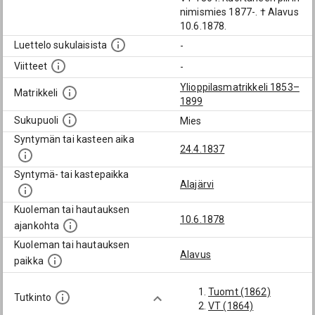
nimismies 1877-. † Alavus
10.6.1878.
Luettelo sukulaisista
-
Viitteet
-
Ylioppilasmatrikkeli 1853–
Matrikkeli
1899
Sukupuoli
Mies
Syntymän tai kasteen aika
24.4.1837
Syntymä- tai kastepaikka
Alajärvi
Kuoleman tai hautauksen
10.6.1878
ajankohta
Kuoleman tai hautauksen
Alavus
paikka
Tuomt (1862)
Tutkinto
VT (1864)