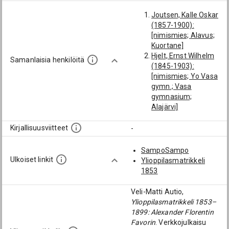
Joutsen, Kalle Oskar
(1857-1900):
[nimismies; Alavus;
Kuortane]
Hjelt, Ernst Wilhelm
Samanlaisia henkilöitä
(1845-1903):
[nimismies; Yo Vasa
gymn.; Vasa
gymnasium;
Alajärvi]
Granlund, Jakob
Reinhold (1836-
Kirjallisuusviitteet
-
1871): [nimismies;
Yo Vasa gymn.;
SampoSampo
Vasa gymnasium;
Ulkoiset linkit
Ylioppilasmatrikkeli
Alajärvi]
1853
Borenius, Henrik
(1855-1913):
Veli-Matti Autio,
[Alavus; Kuortane]
Ylioppilasmatrikkeli 1853–
Kjellberg, Josef
1899: Alexander Florentin
Werner (1834-
Favorin
. Verkkojulkaisu