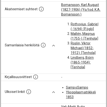
Bomansson, Karl August
Akateemiset suhteet
(1827-1906) (Yo/tod. K.A.
Bomansson.)
Rothovius, Gabriel
(-1694): [Föglö]
Mallén, Magnus
(1755-): [Tenhola]
Roslin, Viktor
Samanlaisia henkilöitä
Michael (1852-
1912): [Tenhola]
Lindberg, Björn
(1865-1954):
[Tenhola]
Pontenius, Isak
(1715-1742):
Kirjallisuusviitteet
-
[Tenhola]
Snellman, Karl
SampoSampo
Reinhold (1817-
Ulkoiset linkit
Ylioppilasmatrikkeli
1838): [Tenhola]
1853
Veli-Matti Autio,