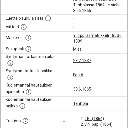
Tenholassa 1864-. † siellä
30.6.1865.
Luettelo sukulaisista
-
Viitteet
-
Ylioppilasmatrikkeli 1853–
Matrikkeli
1899
Sukupuoli
Mies
Syntymän tai kasteen aika
23.7.1837
Syntymä- tai kastepaikka
Föglö
Kuoleman tai hautauksen
30.6.1865
ajankohta
Kuoleman tai hautauksen
Tenhola
paikka
TEt (1864)
Tutkinto
vih. pap. (1864)