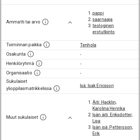
pappi
saarnaaja
Ammatti tai arvo
teologinen
erotutkinto
Toiminnan paikka
Tenhola
Osakunta
-
Henkilöryhmä
-
Organisaatio
-
Sukulaiset
Isä: Isak Ericsson
ylioppilasmatrikkelissa
Äiti: Hacklin,
Karolina Henrika
Isän äiti: Eriksdotter,
Muut sukulaiset
Lisa
Isän isä: Pettersson,
Erik