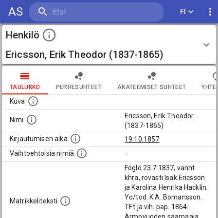
AS
FI
Henkilö
Ericsson, Erik Theodor (1837-1865)
TAULUKKO
PERHESUHTEET
AKATEEMISET SUHTEET
YHTE
Kuva
Ericsson, Erik Theodor
Nimi
(1837-1865)
Kirjautumisen aika
19.10.1857
Vaihtoehtoisia nimiä
-
Föglö 23.7.1837, vanht
khra, rovasti Isak Ericsson
ja Karolina Henrika Hacklin.
Yo/tod. K.A. Bomansson.
Matrikkeliteksti
TEt ja vih. pap. 1864.
Armovuoden saarnaaja