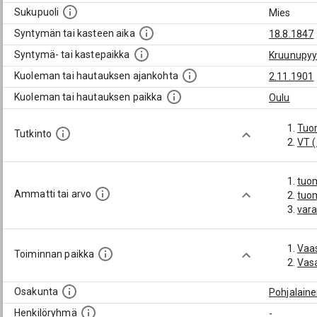
Sukupuoli
Mies
Syntymän tai kasteen aika
18.8.1847
Syntymä- tai kastepaikka
Kruunupy
Kuoleman tai hautauksen ajankohta
2.11.1901
Kuoleman tai hautauksen paikka
Oulu
Tuo
Tutkinto
VT 
tuom
Ammatti tai arvo
tuo
vara
Vaa
Toiminnan paikka
Vas
Osakunta
Pohjalain
Henkilöryhmä
-