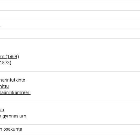
y
mt (1869)
(1873)
arintutkinto
mittu
lääninkamreeri
sa
a gymnasium
en osakunta