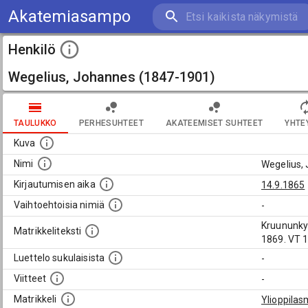
Akatemiasampo
Henkilö
Wegelius, Johannes (1847-1901)
TAULUKKO
PERHESUHTEET
AKATEEMISET SUHTEET
YHTE
Kuva
Nimi
Wegelius,
Kirjautumisen aika
14.9.1865
Vaihtoehtoisia nimiä
-
Kruununkyl
Matrikkeliteksti
1869. VT 1
Luettelo sukulaisista
-
Viitteet
-
Matrikkeli
Ylioppilas