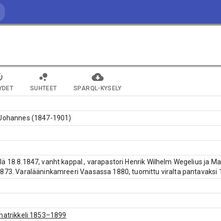
YDET
SUHTEET
SPARQL-KYSELY
 Johannes (1847-1901)
ä 18.8.1847, vanht kappal., varapastori Henrik Wilhelm Wegelius ja M
873. Varalääninkamreeri Vaasassa 1880, tuomittu viralta pantavaksi 1
matrikkeli 1853–1899