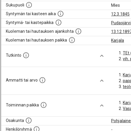
Sukupuoli
Mies
Syntymän tai kasteen aika
12.3.1845
Syntymä- tai kastepaikka
Pudasjärvi
Kuoleman tai hautauksen ajankohta
13.12.189
Kuoleman tai hautauksen paikka
Karjala
TEt 
Tutkinto
vih.
Karj
Ammatti tai arvo
pap
teol
Karj
Toiminnan paikka
Vas
Osakunta
Pohjalain
Henkilöryhmä
-