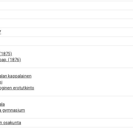
7
(1875)
 pap. (1876)
alan kappalainen
pi
oginen erotutkinto
ala
a gymnasium
en osakunta