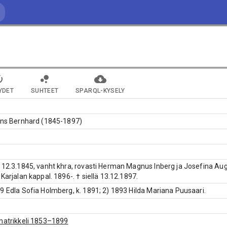
YDET
SUHTEET
SPARQL-KYSELY
ans Bernhard (1845-1897)
 12.3.1845, vanht khra, rovasti Herman Magnus Inberg ja Josefina Aug
 Karjalan kappal. 1896-. † siellä 13.12.1897.
9 Edla Sofia Holmberg, k. 1891; 2) 1893 Hilda Mariana Puusaari.
matrikkeli 1853–1899