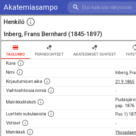
Akatemiasampo
Henkilö
Inberg, Frans Bernhard (1845-1897)
TAULUKKO
PERHESUHTEET
AKATEEMISET SUHTEET
YHTE
Kuva
Nimi
Inberg, Fr
Kirjautumisen aika
21.9.1865
Vaihtoehtoisia nimiä
-
Pudasjärvi
Matrikkeliteksti
pap. 1876.
Luettelo sukulaisista
Pso 1) 187
Viitteet
-
Matrikkeli
Ylioppilas