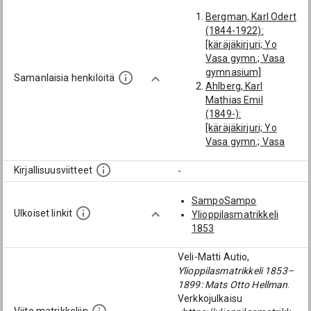
Bergman, Karl Odert
(1844-1922):
[käräjäkirjuri; Yo
Vasa gymn.; Vasa
gymnasium]
Samanlaisia henkilöitä
Ahlberg, Karl
Mathias Emil
(1849-):
[käräjäkirjuri; Yo
Vasa gymn.; Vasa
gymnasium]
Löfblom, Oskar
Kirjallisuusviitteet
-
Wilhelm (1854-
1892): [käräjäkirjuri]
SampoSampo
Gummerus, Karl
Ulkoiset linkit
Ylioppilasmatrikkeli
Jakob (1843-1893):
1853
[asianajaja; Yo Vasa
gymn.; Vasa
Veli-Matti Autio,
gymnasium]
Ylioppilasmatrikkeli 1853–
Mustelin, Claes
1899: Mats Otto Hellman
.
Kristian (1809-
Verkkojulkaisu
1843): [käräjäkirjuri]