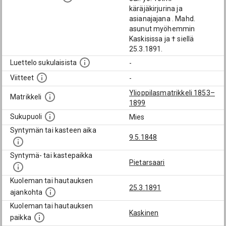
käräjäkirjurina ja
asianajajana . Mahd.
asunut myöhemmin
Kaskisissa ja † siellä
25.3.1891.
Luettelo sukulaisista
-
Viitteet
-
Ylioppilasmatrikkeli 1853–
Matrikkeli
1899
Sukupuoli
Mies
Syntymän tai kasteen aika
9.5.1848
Syntymä- tai kastepaikka
Pietarsaari
Kuoleman tai hautauksen
25.3.1891
ajankohta
Kuoleman tai hautauksen
Kaskinen
paikka