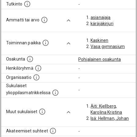
Tutkinto
-
asianajaja
Ammatti tai arvo
käräjäkirjuri
Kaskinen
Toiminnan paikka
Vasa gymnasium
Osakunta
Pohjalainen osakunta
Henkilöryhmä
-
Organisaatio
-
Sukulaiset
-
ylioppilasmatrikkelissa
Äiti: Kjellberg,
Muut sukulaiset
Karolina Kristina
Isä: Hellman, Johan
Akateemiset suhteet
-