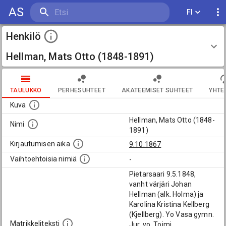
AS
FI
Henkilö
Hellman, Mats Otto (1848-1891)
TAULUKKO
PERHESUHTEET
AKATEEMISET SUHTEET
YHTE
Kuva
Hellman, Mats Otto (1848-
Nimi
1891)
Kirjautumisen aika
9.10.1867
Vaihtoehtoisia nimiä
-
Pietarsaari 9.5.1848,
vanht värjäri Johan
Hellman (alk. Holma) ja
Karolina Kristina Kellberg
(Kjellberg). Yo Vasa gymn.
Matrikkeliteksti
Jur. yo. Toimi