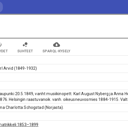
YDET
SUHTEET
SPARQL-KYSELY
rl Arvid (1849-1932)
kaupunki 20.5.1849, vanht musiikinopett. Karl August Nyberg ja Anna
876. Helsingin raastuvanoik. vanh. oikeusneuvosmies 1884-1915. Valti
na Charlotta Schogstad (Norjasta).
matrikkeli 1853–1899