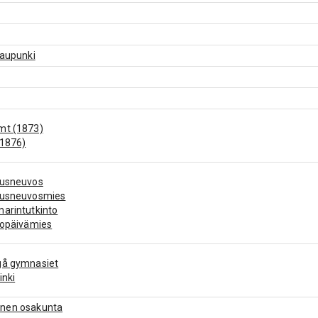
kaupunki
mt (1873)
(1876)
eusneuvos
eusneuvosmies
arintutkinto
iopäivämies
gå gymnasiet
inki
nen osakunta