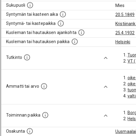
Sukupuoli
Mies
Syntymän tai kasteen aika
20.5.1849
Syntymä- tai kastepaikka
Kristiinan
Kuoleman tai hautauksen ajankohta
25.4.1932
Kuoleman tai hautauksen paikka
Helsinki
Tuo
Tutkinto
VT 
oik
oik
Ammatti tai arvo
tuom
valt
Bor
Toiminnan paikka
Hels
Osakunta
Uusmaalai