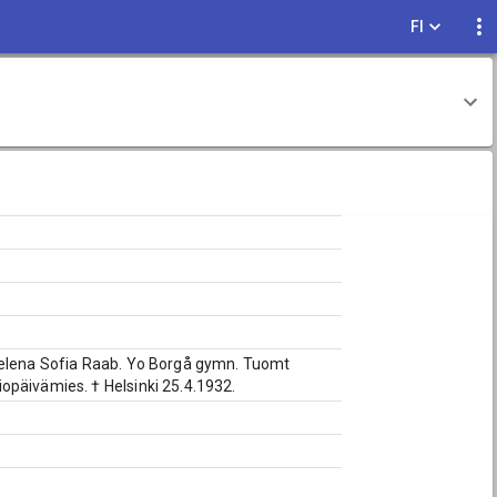
FI
 Helena Sofia Raab. Yo Borgå gymn. Tuomt
opäivämies. † Helsinki 25.4.1932.