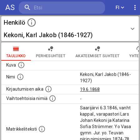
AS
FI
Henkilö
Kekoni, Karl Jakob (1846-1927)
TAULUKKO
PERHESUHTEET
AKATEEMISET SUHTEET
YHTE
Kuva
Kekoni, Karl Jakob (1846-
Nimi
1927)
Kirjautumisen aika
19.6.1868
Vaihtoehtoisia nimiä
-
Saarijärvi 6.3.1846, vanht
kappal., varapastori Lars
Johan Kekoni ja Katarina
Sofia Strömmer. Yo Vasa
Matrikkeliteksti
gymn. Jur. yo. Teuvan
piirin nimismies 1874-78,