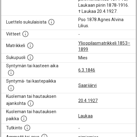
Laukaan piirin 1878-1916.
† Laukaa 20.4.1927.
Pso 1878 Agnes Alvina
Luettelo sukulaisista
Lilius.
Viitteet
-
Ylioppilasmatrikkeli 1853–
Matrikkeli
1899
Sukupuoli
Mies
Syntymän tai kasteen aika
6.3.1846
Syntymä- tai kastepaikka
Saarijärvi
Kuoleman tai hautauksen
20.4.1927
ajankohta
Kuoleman tai hautauksen
Laukaa
paikka
Tutkinto
-