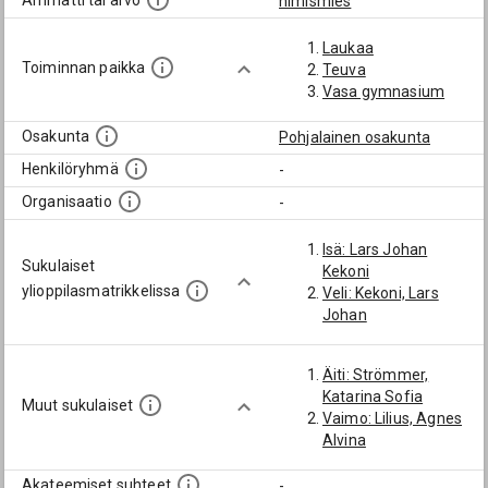
Ammatti tai arvo
nimismies
Laukaa
Toiminnan paikka
Teuva
Vasa gymnasium
Osakunta
Pohjalainen osakunta
Henkilöryhmä
-
Organisaatio
-
Isä: Lars Johan
Sukulaiset
Kekoni
ylioppilasmatrikkelissa
Veli: Kekoni, Lars
Johan
Äiti: Strömmer,
Katarina Sofia
Muut sukulaiset
Vaimo: Lilius, Agnes
Alvina
Akateemiset suhteet
-