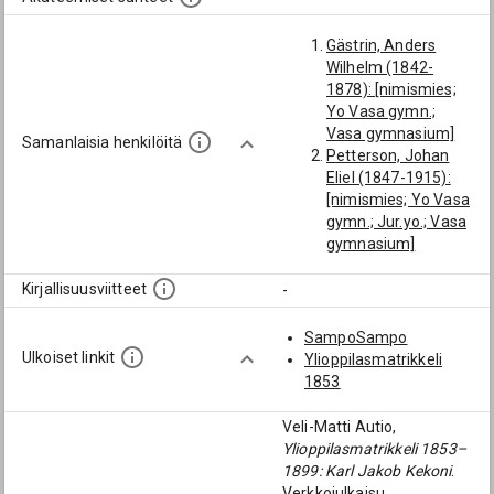
Gästrin, Anders
Wilhelm (1842-
1878): [nimismies;
Yo Vasa gymn.;
Vasa gymnasium]
Samanlaisia henkilöitä
Petterson, Johan
Eliel (1847-1915):
[nimismies; Yo Vasa
gymn.; Jur.yo.; Vasa
gymnasium]
Cajanus, Richard
Arvid (1847-1880):
Kirjallisuusviitteet
-
[Yo Vasa gymn.;
Jur.yo.; Teuva; Vasa
SampoSampo
gymnasium]
Ulkoiset linkit
Ylioppilasmatrikkeli
Bergström, Carl
1853
Fredrik (1843-1878):
[nimismies; Yo Vasa
Veli-Matti Autio,
gymn.; Vasa
Ylioppilasmatrikkeli 1853–
gymnasium]
1899: Karl Jakob Kekoni
.
Odenwall, Karl
Verkkojulkaisu