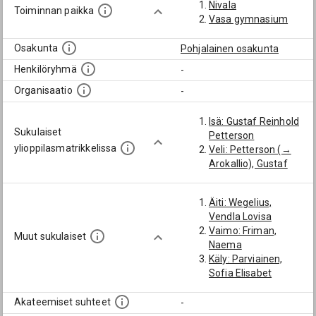
Nivala
Toiminnan paikka
Vasa gymnasium
Osakunta
Pohjalainen osakunta
Henkilöryhmä
-
Organisaatio
-
Isä: Gustaf Reinhold
Sukulaiset
Petterson
ylioppilasmatrikkelissa
Veli: Petterson (→
Arokallio), Gustaf
Äiti: Wegelius,
Vendla Lovisa
Vaimo: Friman,
Muut sukulaiset
Naema
Käly: Parviainen,
Sofia Elisabet
Akateemiset suhteet
-