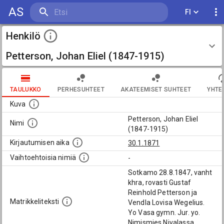
AS
FI
Henkilö
Petterson, Johan Eliel (1847-1915)
TAULUKKO
PERHESUHTEET
AKATEEMISET SUHTEET
YHTE
Kuva
Petterson, Johan Eliel
Nimi
(1847-1915)
Kirjautumisen aika
30.1.1871
Vaihtoehtoisia nimiä
-
Sotkamo 28.8.1847, vanht
khra, rovasti Gustaf
Reinhold Petterson ja
Matrikkeliteksti
Vendla Lovisa Wegelius.
Yo Vasa gymn. Jur. yo.
Nimismies Nivalassa