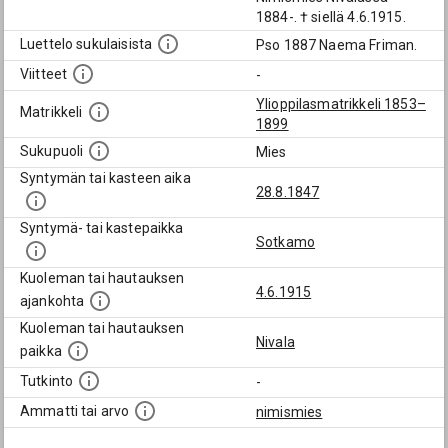
1884-. † siellä 4.6.1915.
Luettelo sukulaisista
Pso 1887 Naema Friman.
Viitteet
-
Ylioppilasmatrikkeli 1853–
Matrikkeli
1899
Sukupuoli
Mies
Syntymän tai kasteen aika
28.8.1847
Syntymä- tai kastepaikka
Sotkamo
Kuoleman tai hautauksen
4.6.1915
ajankohta
Kuoleman tai hautauksen
Nivala
paikka
Tutkinto
-
Ammatti tai arvo
nimismies