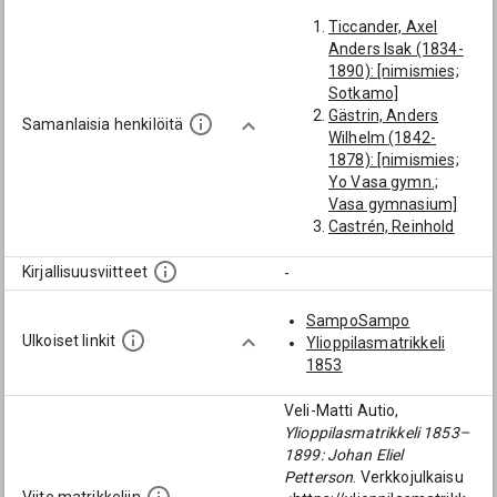
Ticcander, Axel
Anders Isak (1834-
1890): [nimismies;
Sotkamo]
Gästrin, Anders
Samanlaisia henkilöitä
Wilhelm (1842-
1878): [nimismies;
Yo Vasa gymn.;
Vasa gymnasium]
Castrén, Reinhold
(1844-1889): [Yo
Vasa gymn.;
Kirjallisuusviitteet
-
Sotkamo; Vasa
gymnasium]
SampoSampo
Bergström, Carl
Ulkoiset linkit
Ylioppilasmatrikkeli
Fredrik (1843-1878):
1853
[nimismies; Yo Vasa
gymn.; Vasa
Veli-Matti Autio,
gymnasium]
Ylioppilasmatrikkeli 1853–
Karvosenoja, Klaus
1899: Johan Eliel
(1864-1895):
Petterson
. Verkkojulkaisu
[Nivala]