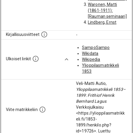
Waronen, Matti
(1861-1911):
[Rauman seminaari]
Lindberg, Ernst
Fredrik (1864-1934):
[toimittaja]
Kirjallisuusviitteet
-
SampoSampo
Wikidata
Ulkoiset linkit
Wikipedia
Ylioppilasmatrikkeli
1853
Veli-Matti Autio,
Ylioppilasmatrikkeli 1853–
1899: Frithiof Henrik
Bernhard Lagus
.
Verkkojulkaisu
Viite matrikkeliin
<https://ylioppilasmatrikk
eli.fi/1853-
1899/henkilo.php?
id=19726>. Luettu