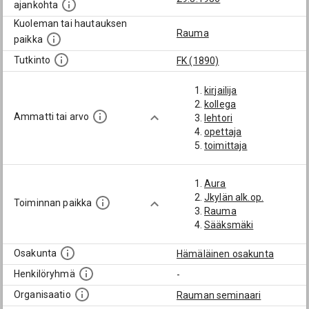
ajankohta
Kuoleman tai hautauksen
Rauma
paikka
Tutkinto
FK (1890)
kirjailija
kollega
Ammatti tai arvo
lehtori
opettaja
toimittaja
Aura
Jkylän alk.op.
Toiminnan paikka
Rauma
Sääksmäki
Osakunta
Hämäläinen osakunta
Henkilöryhmä
-
Organisaatio
Rauman seminaari