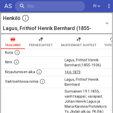
AS
FI
Henkilö
Lagus, Frithiof Henrik Bernhard (1855-
1936)
TAULUKKO
PERHESUHTEET
AKATEEMISET SUHTEET
YHTE
Kuva
Lagus, Frithiof Henrik
Nimi
Bernhard (1855-1936)
Kirjautumisen aika
14.6.1873
Lagus, Frithiof Henrik
Vaihtoehtoisia nimiä
Bernhard
Sumiainen 19.1.1855,
vanht kappal., varapast.
Johan Henrik Lagus ja
Maria Karolina Pistolekors.
Yo Jkylän alk.op. FK (hk)