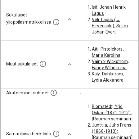
Isä: Johan Henrik
Lagus
Sukulaiset
Veli: Lagus (→
ylioppilasmatrikkelissa
Hirvensalo), Selim
Johan Evert
Äiti: Pistolekors,
Maria Karolina
Vaimo: Wickström,
Muut sukulaiset
Fanny Wilhelmina
Käly: Dahlström,
Lydia Alexandra
Akateemiset suhteet
-
Blomstedt, Yrjö
Oskari (1871-1912):
[Rauman seminaari]
Junttila, Juho Frans
(1868-1910):
Samanlaisia henkilöitä
[Rauman seminaari]