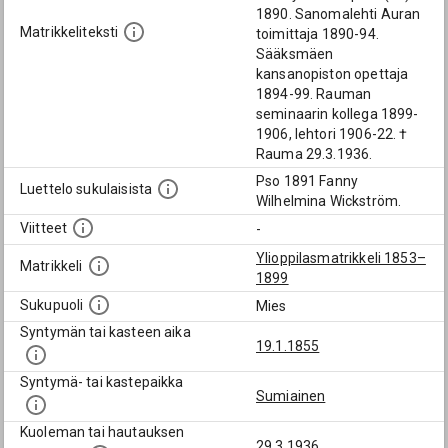
1890. Sanomalehti Auran
Matrikkeliteksti
toimittaja 1890-94.
Sääksmäen
kansanopiston opettaja
1894-99. Rauman
seminaarin kollega 1899-
1906, lehtori 1906-22. †
Rauma 29.3.1936.
Pso 1891 Fanny
Luettelo sukulaisista
Wilhelmina Wickström.
Viitteet
-
Ylioppilasmatrikkeli 1853–
Matrikkeli
1899
Sukupuoli
Mies
Syntymän tai kasteen aika
19.1.1855
Syntymä- tai kastepaikka
Sumiainen
Kuoleman tai hautauksen
29.3.1936