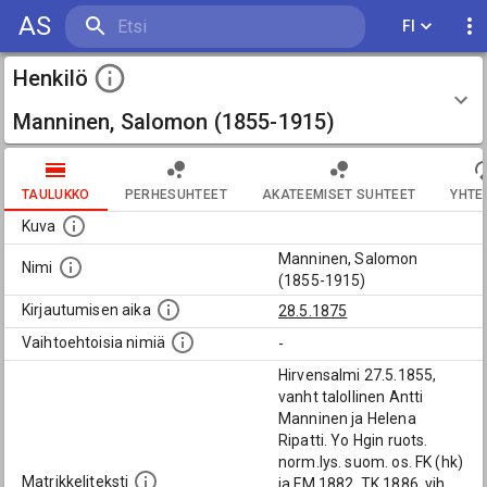
AS
FI
Henkilö
Manninen, Salomon (1855-1915)
TAULUKKO
PERHESUHTEET
AKATEEMISET SUHTEET
YHTE
Kuva
Manninen, Salomon
Nimi
(1855-1915)
Kirjautumisen aika
28.5.1875
Vaihtoehtoisia nimiä
-
Hirvensalmi 27.5.1855,
vanht talollinen Antti
Manninen ja Helena
Ripatti. Yo Hgin ruots.
norm.lys. suom. os. FK (hk)
Matrikkeliteksti
ja FM 1882, TK 1886, vih.