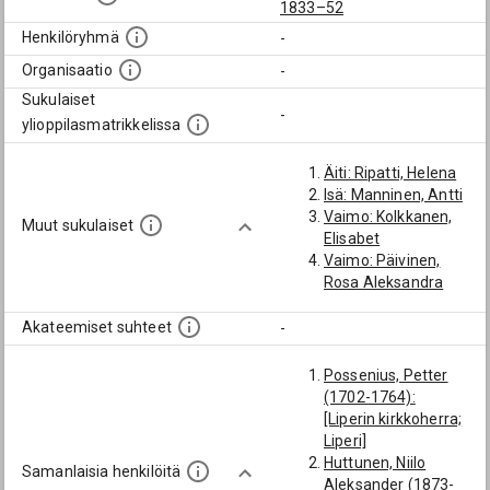
1833–52
Henkilöryhmä
-
Organisaatio
-
Sukulaiset
-
ylioppilasmatrikkelissa
Äiti: Ripatti, Helena
Isä: Manninen, Antti
Vaimo: Kolkkanen,
Muut sukulaiset
Elisabet
Vaimo: Päivinen,
Rosa Aleksandra
Akateemiset suhteet
-
Possenius, Petter
(1702-1764):
[Liperin kirkkoherra;
Liperi]
Huttunen, Niilo
Samanlaisia henkilöitä
Aleksander (1873-