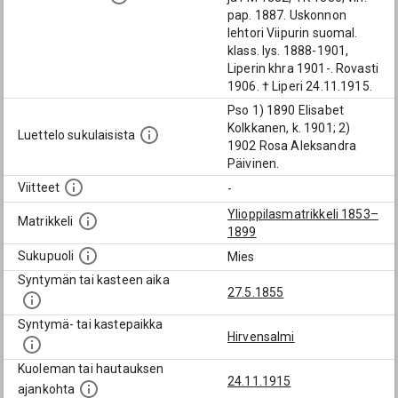
pap. 1887. Uskonnon
lehtori Viipurin suomal.
klass. lys. 1888-1901,
Liperin khra 1901-. Rovasti
1906. † Liperi 24.11.1915.
Pso 1) 1890 Elisabet
Kolkkanen, k. 1901; 2)
Luettelo sukulaisista
1902 Rosa Aleksandra
Päivinen.
Viitteet
-
Ylioppilasmatrikkeli 1853–
Matrikkeli
1899
Sukupuoli
Mies
Syntymän tai kasteen aika
27.5.1855
Syntymä- tai kastepaikka
Hirvensalmi
Kuoleman tai hautauksen
24.11.1915
ajankohta