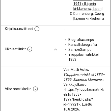
1941): [Liperin
kirkkoherra; Liperi]
Dannenberg, Georg:
[Liperin kirkkoherra;
Liperi]
Winter, Henrik
Kirjallisuusviitteet
-
(1752-1808):
[Liperin kirkkoherra;
Biografiasampo
Liperi]
Kansallisbiografia
Melartopaeus,
Ulkoiset linkit
SampoSampo
Gabriel (1721-1771):
Ylioppilasmatrikkeli
[Liperin kirkkoherra;
1853
Liperi]
Åkerblom,
Veli-Matti Autio,
Alexander
Ylioppilasmatrikkeli 1853–
Ferdinand (1816-
1899: Salomon Manninen
.
1900): [Liperin
Verkkojulkaisu
kirkkoherra; Liperi]
Viite matrikkeliin
<https://ylioppilasmatrikk
Liljeroos (→ Laiho),
eli.fi/1853-
Otto Viktor Emanuel
1899/henkilo.php?
(1859-1887): [Yo
id=19921>. Luettu
Hgin ruots. norm.lys.
10.8.2026.