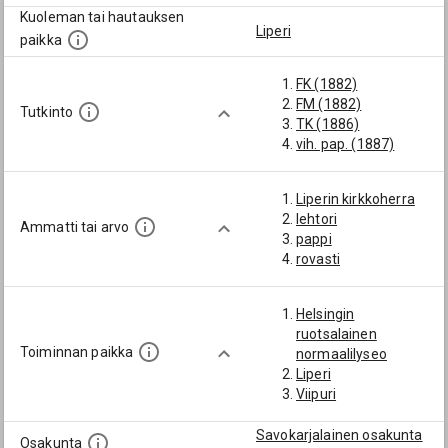
Kuoleman tai hautauksen
Liperi
paikka
FK (1882)
FM (1882)
Tutkinto
TK (1886)
vih. pap. (1887)
Liperin kirkkoherra
lehtori
Ammatti tai arvo
pappi
rovasti
Helsingin
ruotsalainen
Toiminnan paikka
normaalilyseo
Liperi
Viipuri
Savokarjalainen osakunta
Osakunta