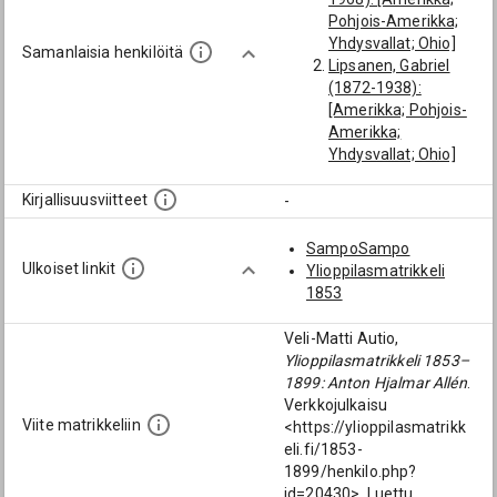
Pohjois-Amerikka;
Yhdysvallat; Ohio]
Samanlaisia henkilöitä
Lipsanen, Gabriel
(1872-1938):
[Amerikka; Pohjois-
Amerikka;
Yhdysvallat; Ohio]
Ahlskog, Bruno
Edvin (1877-1953):
Kirjallisuusviitteet
-
[Yo Vasa lyc.;
Amerikka; Vasa
SampoSampo
lyceum; Pohjois-
Ulkoiset linkit
Ylioppilasmatrikkeli
Amerikka;
1853
Yhdysvallat]
Lund, Karl Johan
Veli-Matti Autio,
(1877-1947): [Yo
Ylioppilasmatrikkeli 1853–
Vasa lyc.; Amerikka;
1899: Anton Hjalmar Allén
.
Vasa lyceum;
Verkkojulkaisu
Pohjois-Amerikka;
Viite matrikkeliin
<https://ylioppilasmatrikk
Yhdysvallat]
eli.fi/1853-
Orrman, Hjalmar
1899/henkilo.php?
Ludvig (1848-1932):
id=20430>. Luettu