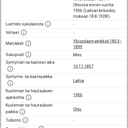
Ohiossa ennen vuotta
1906 (Laihian kirkonkirj.
mukaan 18.8.1928!).
Luettelo sukulaisista
-
Viitteet
-
Ylioppilasmatrikkeli 1853–
Matrikkeli
1899
Sukupuoli
Mies
Syntymän tai kasteen aika
10.11.1857
Syntymä- tai kastepaikka
Laihia
Kuoleman tai hautauksen
1906
ajankohta
Kuoleman tai hautauksen
Ohio
paikka
Tutkinto
-