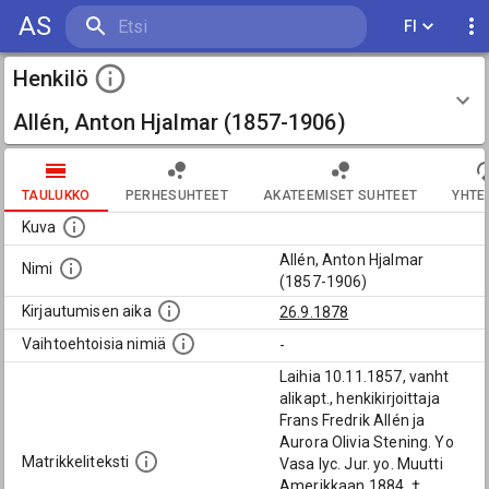
AS
FI
Henkilö
Allén, Anton Hjalmar (1857-1906)
TAULUKKO
PERHESUHTEET
AKATEEMISET SUHTEET
YHTE
Kuva
Allén, Anton Hjalmar
Nimi
(1857-1906)
Kirjautumisen aika
26.9.1878
Vaihtoehtoisia nimiä
-
Laihia 10.11.1857, vanht
alikapt., henkikirjoittaja
Frans Fredrik Allén ja
Aurora Olivia Stening. Yo
Matrikkeliteksti
Vasa lyc. Jur. yo. Muutti
Amerikkaan 1884. †