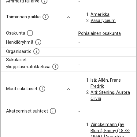
Ammatti tai arvo
-
Amerikka
Toiminnan paikka
Vasa lyceum
Osakunta
Pohjalainen osakunta
Henkilöryhmä
-
Organisaatio
-
Sukulaiset
-
ylioppilasmatrikkelissa
Isä: Allén, Frans
Fredrik
Muut sukulaiset
Äiti: Stening, Aurora
Olivia
Akateemiset suhteet
-
Winckelmann (av
Blunt), Fanny (1878-
1968): [Amerikka;