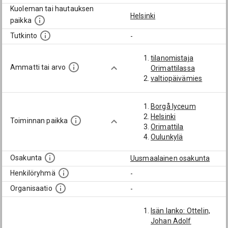
Kuoleman tai hautauksen
Helsinki
paikka
Tutkinto
-
tilanomistaja
Ammatti tai arvo
Orimattilassa
valtiopäivämies
Borgå lyceum
Helsinki
Toiminnan paikka
Orimattila
Oulunkylä
Osakunta
Uusmaalainen osakunta
Henkilöryhmä
-
Organisaatio
-
Isän lanko: Ottelin,
Johan Adolf