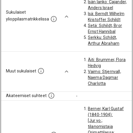
Isän lanko: Cajander,
Anders Israel
Sukulaiset
Isä: Berndt Wilhelm
ylioppilasmatrikkelissa
Kristoffer Schildt
Setä: Schildt, Bror
Ernst Hannibal
Serkku: Schildt,
Arthur Abraham
Christoffer
Serkku: Schildt, Karl
Äiti: Brummer, Flora
Hjalmar Fabian
Hedvig
Serkku: Schildt,
Muut sukulaiset
Vaimo: Stjernvall,
Ernst
Naema Dagmar
Serkku: Schildt,
Charlotta
Osma Alfred
Akateemiset suhteet
-
Berner, Karl Gustaf
(1840-1904):
[Jur.yo.;
tilanomistaja
Orimattilassa;