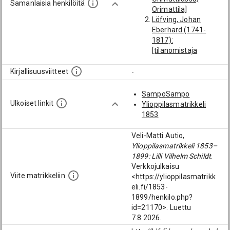
Samanlaisia henkilöitä
Orimattila]
Löfving, Johan
Eberhard (1741-
1817):
[tilanomistaja
Orimattilassa;
Orimattila]
Kirjallisuusviitteet
-
Smedberg, Allan
Ivar (1872-1955):
SampoSampo
[Oulunkylä]
Ulkoiset linkit
Ylioppilasmatrikkeli
Wallén, Karl Wilhelm
1853
Eugén (1860-1932):
[Yo Borgå lyc.;
Veli-Matti Autio,
13.9.1882; Borgå
Ylioppilasmatrikkeli 1853–
lyceum; marraskuu
1899: Lilli Vilhelm Schildt
.
1860; syyskuu 1882]
Verkkojulkaisu
Kemiläinen, Pekka
Viite matrikkeliin
<https://ylioppilasmatrikk
Vilho (1879-1967):
eli.fi/1853-
[Oulunkylä]
1899/henkilo.php?
Lindequist, Oskar
id=21170>. Luettu
Emil (1848-1911):
7.8.2026.
[Padasjoki;