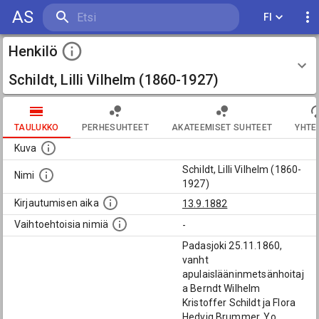
AS
FI
Henkilö
Schildt, Lilli Vilhelm (1860-1927)
TAULUKKO
PERHESUHTEET
AKATEEMISET SUHTEET
YHTE
Kuva
Schildt, Lilli Vilhelm (1860-
Nimi
1927)
Kirjautumisen aika
13.9.1882
Vaihtoehtoisia nimiä
-
Padasjoki 25.11.1860,
vanht
apulaislääninmetsänhoitaj
a Berndt Wilhelm
Kristoffer Schildt ja Flora
Hedvig Brummer. Yo