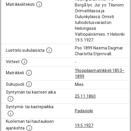
Matrikkeliteksti
Borgå lyc. Jur. yo. Tilanom.
Orimattilassa ja
Oulunkylässä. Omisti
tulliodotusvaraston
Helsingissä.
Valtiopäivämies. † Helsinki
19.5.1927.
Pso 1899 Naema Dagmar
Luettelo sukulaisista
Charlotta Stjernvall.
Viitteet
-
Ylioppilasmatrikkeli 1853–
Matrikkeli
1899
Sukupuoli
Mies
Syntymän tai kasteen aika
25.11.1860
Syntymä- tai kastepaikka
Padasjoki
Kuoleman tai hautauksen
19.5.1927
ajankohta