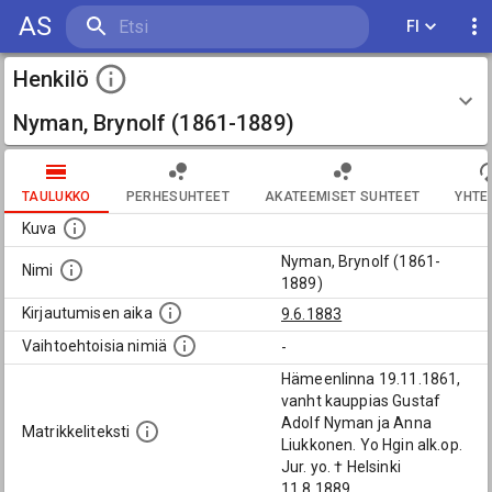
AS
FI
Henkilö
Nyman, Brynolf (1861-1889)
TAULUKKO
PERHESUHTEET
AKATEEMISET SUHTEET
YHTE
Kuva
Nyman, Brynolf (1861-
Nimi
1889)
Kirjautumisen aika
9.6.1883
Vaihtoehtoisia nimiä
-
Hämeenlinna 19.11.1861,
vanht kauppias Gustaf
Adolf Nyman ja Anna
Matrikkeliteksti
Liukkonen. Yo Hgin alk.op.
Jur. yo. † Helsinki
11.8.1889.