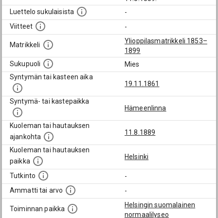
Luettelo sukulaisista
-
Viitteet
-
Ylioppilasmatrikkeli 1853–
Matrikkeli
1899
Sukupuoli
Mies
Syntymän tai kasteen aika
19.11.1861
Syntymä- tai kastepaikka
Hämeenlinna
Kuoleman tai hautauksen
11.8.1889
ajankohta
Kuoleman tai hautauksen
Helsinki
paikka
Tutkinto
-
Ammatti tai arvo
-
Helsingin suomalainen
Toiminnan paikka
normaalilyseo