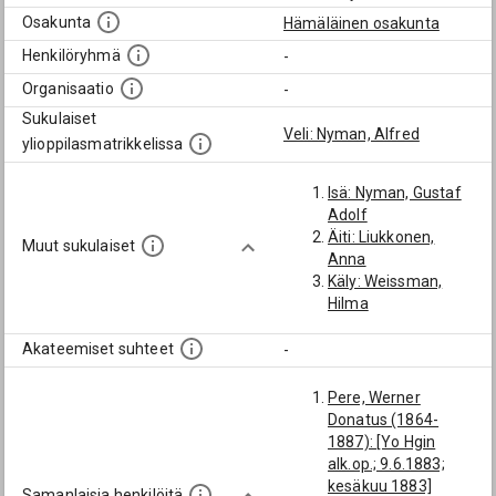
Osakunta
Hämäläinen osakunta
Henkilöryhmä
-
Organisaatio
-
Sukulaiset
Veli: Nyman, Alfred
ylioppilasmatrikkelissa
Isä: Nyman, Gustaf
Adolf
Äiti: Liukkonen,
Muut sukulaiset
Anna
Käly: Weissman,
Hilma
Akateemiset suhteet
-
Pere, Werner
Donatus (1864-
1887): [Yo Hgin
alk.op.; 9.6.1883;
kesäkuu 1883]
Samanlaisia henkilöitä