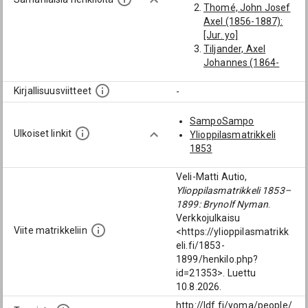
Thomé, John Josef
Axel (1856-1887):
[Jur. yo]
Tiljander, Axel
Johannes (1864-
1889): [Jur. yo]
Carén, Gustaf
Kirjallisuusviitteet
-
Wilhelm (1870-
1890): [Jur. yo]
SampoSampo
Lång, Axel Lennart
Ulkoiset linkit
Ylioppilasmatrikkeli
(1869-1898): [Jur.
1853
yo]
Arrhenius, Fredrik
Veli-Matti Autio,
Olof (1859-1881):
Ylioppilasmatrikkeli 1853–
[Jur. yo]
1899: Brynolf Nyman
.
Lindholm, Alfred
Verkkojulkaisu
Rikhard (1865-
Viite matrikkeliin
<https://ylioppilasmatrikk
1910): [9.6.1883;
eli.fi/1853-
kesäkuu 1883]
1899/henkilo.php?
Brinck, Emil Alfred
id=21353>. Luettu
(1865-1902): [Yo
10.8.2026.
Hgin alk.op.]
http://ldf.fi/yoma/people/