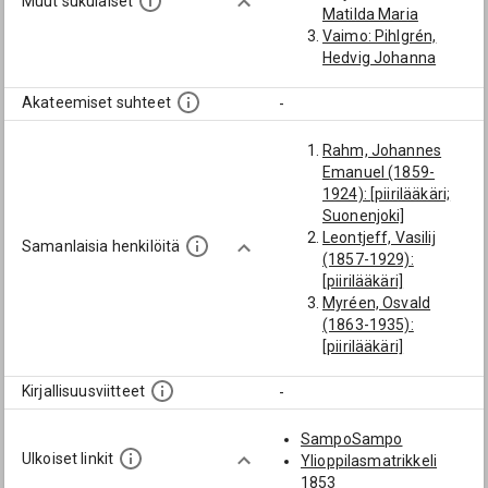
Muut sukulaiset
Matilda Maria
Vaimo: Pihlgrén,
Hedvig Johanna
Akateemiset suhteet
-
Rahm, Johannes
Emanuel (1859-
1924): [piirilääkäri;
Suonenjoki]
Leontjeff, Vasilij
Samanlaisia henkilöitä
(1857-1929):
[piirilääkäri]
Myréen, Osvald
(1863-1935):
[piirilääkäri]
Holmström, Henrik
Edvard Viktor (1865-
Kirjallisuusviitteet
-
1926): [piirilääkäri;
Yo Hgin alk.op.]
SampoSampo
Tollet, Gustaf Adolf
Ulkoiset linkit
Ylioppilasmatrikkeli
(1862-1946):
1853