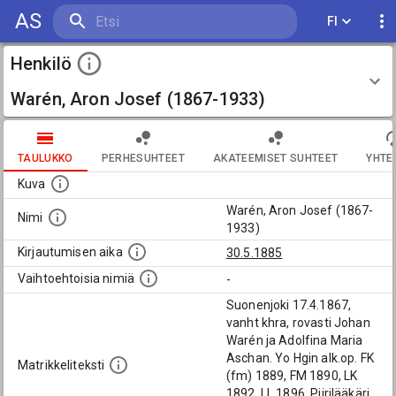
AS
FI
Henkilö
Warén, Aron Josef (1867-1933)
TAULUKKO
PERHESUHTEET
AKATEEMISET SUHTEET
YHTE
Kuva
Warén, Aron Josef (1867-
Nimi
1933)
Kirjautumisen aika
30.5.1885
Vaihtoehtoisia nimiä
-
Suonenjoki 17.4.1867,
vanht khra, rovasti Johan
Warén ja Adolfina Maria
Aschan. Yo Hgin alk.op. FK
Matrikkeliteksti
(fm) 1889, FM 1890, LK
1892, LL 1896. Piirilääkäri