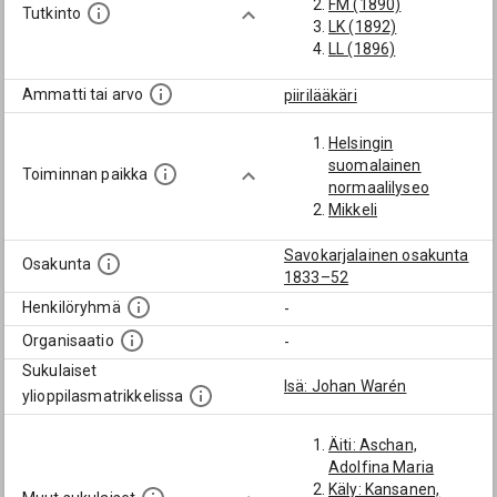
FM (1890)
Tutkinto
LK (1892)
LL (1896)
Ammatti tai arvo
piirilääkäri
Helsingin
suomalainen
Toiminnan paikka
normaalilyseo
Mikkeli
Savokarjalainen osakunta
Osakunta
1833–52
Henkilöryhmä
-
Organisaatio
-
Sukulaiset
Isä: Johan Warén
ylioppilasmatrikkelissa
Äiti: Aschan,
Adolfina Maria
Käly: Kansanen,