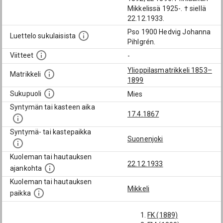
Mikkelissä 1925-. † siellä
22.12.1933.
Pso 1900 Hedvig Johanna
Luettelo sukulaisista
Pihlgrén.
Viitteet
-
Ylioppilasmatrikkeli 1853–
Matrikkeli
1899
Sukupuoli
Mies
Syntymän tai kasteen aika
17.4.1867
Syntymä- tai kastepaikka
Suonenjoki
Kuoleman tai hautauksen
22.12.1933
ajankohta
Kuoleman tai hautauksen
Mikkeli
paikka
FK (1889)