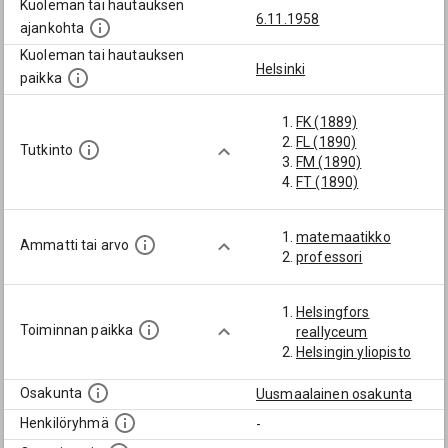
Kuoleman tai hautauksen
6.11.1958
ajankohta
Kuoleman tai hautauksen
Helsinki
paikka
FK (1889)
FL (1890)
Tutkinto
FM (1890)
FT (1890)
matemaatikko
Ammatti tai arvo
professori
Helsingfors
Toiminnan paikka
reallyceum
Helsingin yliopisto
Osakunta
Uusmaalainen osakunta
Henkilöryhmä
-