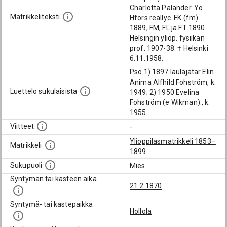
Charlotta Palander. Yo
Matrikkeliteksti
Hfors reallyc. FK (fm)
1889, FM, FL ja FT 1890.
Helsingin yliop. fysiikan
prof. 1907-38. † Helsinki
6.11.1958.
Pso 1) 1897 laulajatar Elin
Anima Alfhild Fohström, k.
Luettelo sukulaisista
1949; 2) 1950 Evelina
Fohström (e Wikman)., k.
1955.
Viitteet
-
Ylioppilasmatrikkeli 1853–
Matrikkeli
1899
Sukupuoli
Mies
Syntymän tai kasteen aika
21.2.1870
Syntymä- tai kastepaikka
Hollola