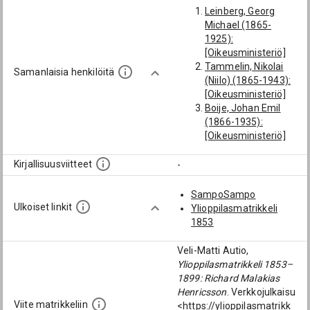
Leinberg, Georg
Michael (1865-
1925):
[Oikeusministeriö]
Tammelin, Nikolai
Samanlaisia henkilöitä
(Niilo) (1865-1943):
[Oikeusministeriö]
Boije, Johan Emil
(1866-1935):
[Oikeusministeriö]
Pulkkinen, Albin
(1875-1944):
Kirjallisuusviitteet
-
[Oikeusministeriö]
SampoSampo
Ulkoiset linkit
Ylioppilasmatrikkeli
1853
Veli-Matti Autio,
Ylioppilasmatrikkeli 1853–
1899: Richard Malakias
Henricsson
. Verkkojulkaisu
Viite matrikkeliin
<https://ylioppilasmatrikk