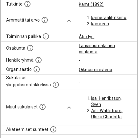
Tutkinto
Kamt (1892)
kameraalitutkinto
Ammatti tai arvo
kamreeri
Toiminnan paikka
Åbo lyc.
Länsisuomalainen
Osakunta
osakunta
Henkilöryhmä
-
Organisaatio
Oikeusministeriö
Sukulaiset
-
ylioppilasmatrikkelissa
Isä: Henriksson,
Sven
Muut sukulaiset
Äiti: Wahlström,
Ulrika Charlotta
Akateemiset suhteet
-