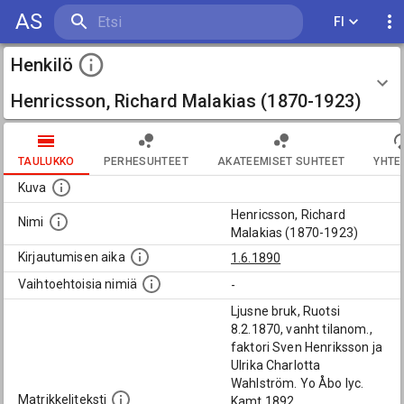
AS
FI
Henkilö
Henricsson, Richard Malakias (1870-1923)
TAULUKKO
PERHESUHTEET
AKATEEMISET SUHTEET
YHTE
Kuva
Henricsson, Richard
Nimi
Malakias (1870-1923)
Kirjautumisen aika
1.6.1890
Vaihtoehtoisia nimiä
-
Ljusne bruk, Ruotsi
8.2.1870, vanht tilanom.,
faktori Sven Henriksson ja
Ulrika Charlotta
Wahlström. Yo Åbo lyc.
Matrikkeliteksti
Kamt 1892.