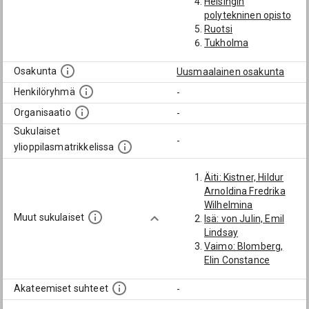
Helsingin
polytekninen opisto
Ruotsi
Tukholma
Osakunta
Uusmaalainen osakunta
Henkilöryhmä
-
Organisaatio
-
Sukulaiset
-
ylioppilasmatrikkelissa
Äiti: Kistner, Hildur
Arnoldina Fredrika
Wilhelmina
Muut sukulaiset
Isä: von Julin, Emil
Lindsay
Vaimo: Blomberg,
Elin Constance
Akateemiset suhteet
-