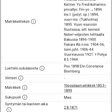
Kistner. Yo Fredrikshamns
privatlyc. Fm-yo →1894.
Ins.t. (polyt. op.) 1894,
vuori-ins. (Tukholma)
Matrikkeliteksti
1895. Vuori-insinööri
Ruotsissa, sitt. kemisti
Nobel-veljesten tehtaalla
Bakussa 1896-1900.
Fiskars Ab:n ins. 1904-06,
toim.joht. 1906-44.
Vuorineuvos 1921. † Pohja
8.5.1944.
Pso 1898 Elin Constance
Luettelo sukulaisista
Blomberg.
Viitteet
-
Ylioppilasmatrikkeli 1853–
Matrikkeli
1899
Sukupuoli
Mies
Syntymän tai kasteen aika
2.8.1871