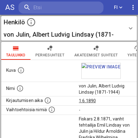
AS
FI
Henkilö
von Julin, Albert Ludvig Lindsay (1871-
1944)
TAULUKKO
PERHESUHTEET
AKATEEMISET SUHTEET
YHTE
Kuva
von Julin, Albert Ludvig
Nimi
Lindsay (1871-1944)
Kirjautumisen aika
1.6.1890
Vaihtoehtoisia nimiä
-
Fiskars 2.8.1871, vanht
tehtailija Emil Lindsay von
Julin ja Hildur Arnoldina
Fredrika Wilhelmina