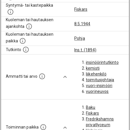
Syntymä- tai kastepaikka
Fiskars
Kuoleman tai hautauksen
8.5.1944
ajankohta
Kuoleman tai hautauksen
Pohja
paikka
Tutkinto
Ins.t. (1894)
insinöörintutkinto
kemisti
liikehenkilö
Ammatti tai arvo
toimitusjohtaja
vuori-insinööri
vuorineuvos
Baku
Fiskars
Fredrikshamns
privatlyceum
Toiminnan paikka