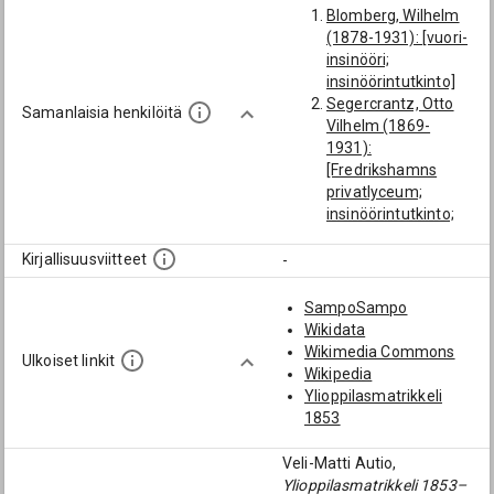
Blomberg, Wilhelm
(1878-1931): [vuori-
insinööri;
insinöörintutkinto]
Segercrantz, Otto
Samanlaisia henkilöitä
Vilhelm (1869-
1931):
[Fredrikshamns
privatlyceum;
insinöörintutkinto;
Aasia; Baku;
Azerbaidžan]
Kirjallisuusviitteet
-
Brander (→
Paloheimo), Karl
SampoSampo
Alfred (1862-1949):
Wikidata
[vuorineuvos;
Wikimedia Commons
Ulkoiset linkit
liikehenkilö;
Wikipedia
toimitusjohtaja]
Ylioppilasmatrikkeli
Bergroth, Edvin
1853
Leonhard (1836-
1917): [vuorineuvos;
Veli-Matti Autio,
liikehenkilö; Aasia;
Ylioppilasmatrikkeli 1853–