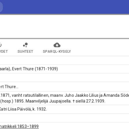
YDET
SUHTEET
SPARQL-KYSELY
Jaarla), Evert Thure (1871-1939)
ert Thure
...
9.1871, vanht ratsutilallinen, maanv. Juho Jaakko Lilius ja Amanda S
(hosp.) 1895. Maanviljelijä Juupajoella. † siellä 27.2.1939.
tri Liisa Päivölä, k. 1932.
matrikkeli 1853–1899