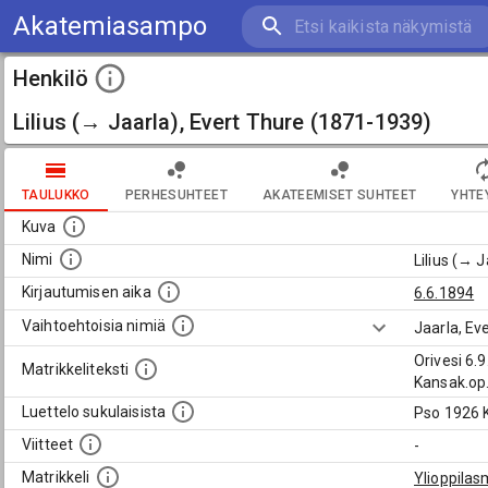
Akatemiasampo
Henkilö
Lilius (→ Jaarla), Evert Thure (1871-1939)
TAULUKKO
PERHESUHTEET
AKATEEMISET SUHTEET
YHTE
Kuva
Nimi
Lilius (→ 
Kirjautumisen aika
6.6.1894
Vaihtoehtoisia nimiä
Jaarla, Ev
Orivesi 6.
Matrikkeliteksti
Kansak.op.
Luettelo sukulaisista
Pso 1926 Ka
Viitteet
-
Matrikkeli
Ylioppilas