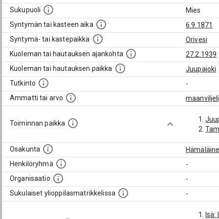
Sukupuoli
Mies
Syntymän tai kasteen aika
6.9.1871
Syntymä- tai kastepaikka
Orivesi
Kuoleman tai hautauksen ajankohta
27.2.1939
Kuoleman tai hautauksen paikka
Juupajoki
Tutkinto
-
Ammatti tai arvo
maanviljeli
Juup
Toiminnan paikka
Tam
Osakunta
Hämäläine
Henkilöryhmä
-
Organisaatio
-
Sukulaiset ylioppilasmatrikkelissa
-
Isä: