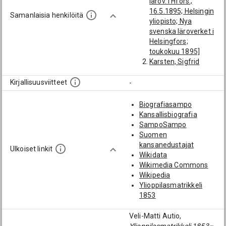
lärov. i Hfors.;
16.5.1895; Helsingin
Samanlaisia henkilöitä
yliopisto; Nya
svenska läroverket i
Helsingfors;
toukokuu 1895]
Karsten, Sigfrid
Rafael (1879-1956):
[filosofi; yliopisto-
Kirjallisuusviitteet
-
opettaja;
antropologi;
Biografiasampo
sosiologi; Helsingin
Kansallisbiografia
yliopisto]
SampoSampo
Rein, Gabriel (1869-
Suomen
1947): [Helsingin
kansanedustajat
Ulkoiset linkit
yliopisto]
Wikidata
von Kraemer, Alexis
Wikimedia Commons
Karl Oskar Fredrik
Wikipedia
(1871-1927):
Ylioppilasmatrikkeli
[Helsingin yliopisto;
1853
1927]
Runeberg, Birger
Veli-Matti Autio,
(1875-1938): [Yo