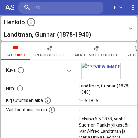
AS
FI
Henkilö
Landtman, Gunnar (1878-1940)
TAULUKKO
PERHESUHTEET
AKATEEMISET SUHTEET
YHTE
Kuva
Landtman, Gunnar (1878-
Nimi
1940)
Kirjautumisen aika
16.5.1895
Vaihtoehtoisia nimiä
-
Helsinki 6.5.1878, vanht
Suomen Pankin ylikasööri
Ivar Alfred Landtman ja
Maria Ulrika Eleonora