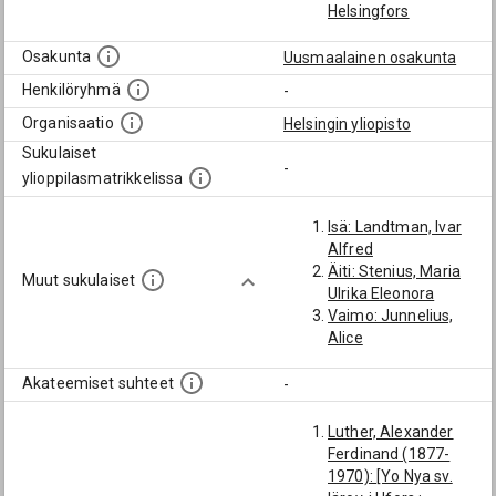
Helsingfors
Osakunta
Uusmaalainen osakunta
Henkilöryhmä
-
Organisaatio
Helsingin yliopisto
Sukulaiset
-
ylioppilasmatrikkelissa
Isä: Landtman, Ivar
Alfred
Äiti: Stenius, Maria
Muut sukulaiset
Ulrika Eleonora
Vaimo: Junnelius,
Alice
Akateemiset suhteet
-
Luther, Alexander
Ferdinand (1877-
1970): [Yo Nya sv.