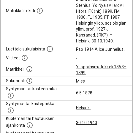
Stenius. Yo Nya sv. lärov. i
Matrikkeliteksti
Hfors. FK (hk) 1899, FM
1900, FL 1905, FT 1907,
Helsingin yliop. sosiologian
ylim. prof. 1927-.
Kansaned. (RKP). †
Helsinki 30.10.1940.
Luettelo sukulaisista
Pso 1914 Alice Junnelius.
Viitteet
-
Ylioppilasmatrikkeli 1853–
Matrikkeli
1899
Sukupuoli
Mies
Syntymän tai kasteen aika
6.5.1878
Syntymä- tai kastepaikka
Helsinki
Kuoleman tai hautauksen
30.10.1940
ajankohta