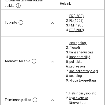
Kuoleman tai hautauksen
Helsinki
paikka
FK (1899)
FL (1905)
Tutkinto
FM (1900)
FT (1907)
antropologi
filosofi
kansanedustaja
kansatieteilijä
Ammatti tai arvo
poliitikko
professori
sosiaaliantropologi
sosiologi
yliopisto-opettaja
Helsingin yliopisto
Nya svenska
Toiminnan paikka
läroverket i