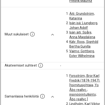
Fredrik Mauritz
Äiti: Grundström,
Katarina
Isän isä: Ljungberg,
Johan Adolf
Isän äiti: Spåre,
Muut sukulaiset
Anna Magdalena
Käly: Roos, Signhild
Bertha Gunilla
Vaimo: Gottberg,
Ester Wilhelmina
Akateemiset suhteet
-
Forsström, Bror Karl
Fredrik (1874-1947):
[toimitusjohtaja; Yo
Åbo reallyc.;
insinöörintutkinto;
Samanlaisia henkilöitä
Åbo reallyc.]
Lindholm, Karl Viktor