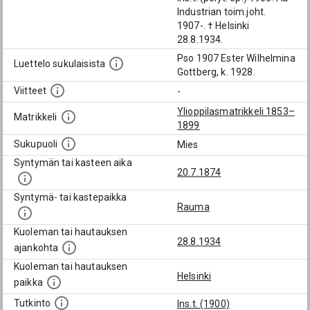
Industrian toim.joht.
1907-. † Helsinki
28.8.1934.
Pso 1907 Ester Wilhelmina
Luettelo sukulaisista
Gottberg, k. 1928.
Viitteet
-
Ylioppilasmatrikkeli 1853–
Matrikkeli
1899
Sukupuoli
Mies
Syntymän tai kasteen aika
20.7.1874
Syntymä- tai kastepaikka
Rauma
Kuoleman tai hautauksen
28.8.1934
ajankohta
Kuoleman tai hautauksen
Helsinki
paikka
Tutkinto
Ins.t. (1900)