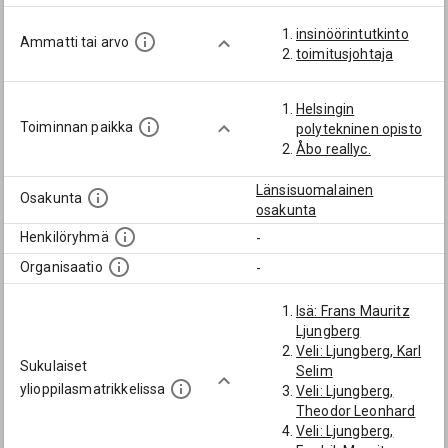
insinöörintutkinto
Ammatti tai arvo
toimitusjohtaja
Helsingin
Toiminnan paikka
polytekninen opisto
Åbo reallyc.
Länsisuomalainen
Osakunta
osakunta
Henkilöryhmä
-
Organisaatio
-
Isä: Frans Mauritz
Ljungberg
Veli: Ljungberg, Karl
Sukulaiset
Selim
ylioppilasmatrikkelissa
Veli: Ljungberg,
Theodor Leonhard
Veli: Ljungberg,