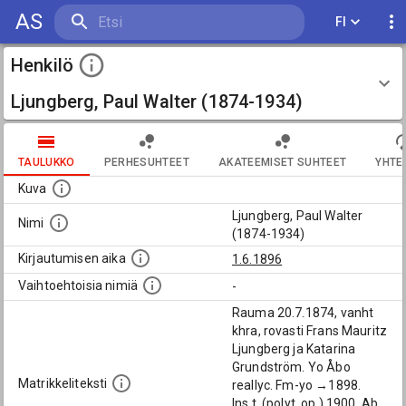
AS
FI
Henkilö
Ljungberg, Paul Walter (1874-1934)
TAULUKKO
PERHESUHTEET
AKATEEMISET SUHTEET
YHTE
Kuva
Ljungberg, Paul Walter
Nimi
(1874-1934)
Kirjautumisen aika
1.6.1896
Vaihtoehtoisia nimiä
-
Rauma 20.7.1874, vanht
khra, rovasti Frans Mauritz
Ljungberg ja Katarina
Grundström. Yo Åbo
Matrikkeliteksti
reallyc. Fm-yo →1898.
Ins.t. (polyt. op.) 1900. Ab