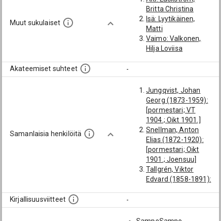
Britta Christina
Isä: Lyytikäinen,
Muut sukulaiset
Matti
Vaimo: Valkonen,
Hilja Loviisa
Akateemiset suhteet
-
Jungqvist, Johan
Georg (1873-1959):
[pormestari; VT
1904.; Oikt 1901.]
Snellman, Anton
Samanlaisia henkilöitä
Elias (1872-1920):
[pormestari; Oikt
1901.; Joensuu]
Tallgrén, Viktor
Edvard (1858-1891):
[pormestari]
Dunajeff, Mikael
Kirjallisuusviitteet
-
(Mikko) (1847-
1880): [pormestari]