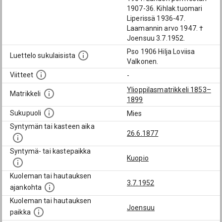
1907-36. Kihlak.tuomari
Liperissä 1936-47.
Laamannin arvo 1947. †
Joensuu 3.7.1952.
Pso 1906 Hilja Loviisa
Luettelo sukulaisista
Valkonen.
Viitteet
-
Ylioppilasmatrikkeli 1853–
Matrikkeli
1899
Sukupuoli
Mies
Syntymän tai kasteen aika
26.6.1877
Syntymä- tai kastepaikka
Kuopio
Kuoleman tai hautauksen
3.7.1952
ajankohta
Kuoleman tai hautauksen
Joensuu
paikka