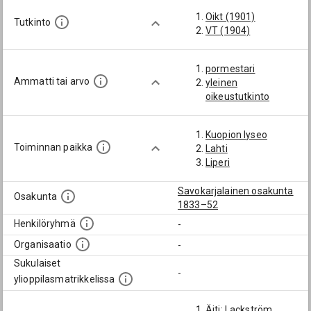
Oikt (1901)
Tutkinto
VT (1904)
pormestari
Ammatti tai arvo
yleinen
oikeustutkinto
Kuopion lyseo
Toiminnan paikka
Lahti
Liperi
Savokarjalainen osakunta
Osakunta
1833–52
Henkilöryhmä
-
Organisaatio
-
Sukulaiset
-
ylioppilasmatrikkelissa
Äiti: Lackström,