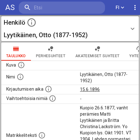
AS
FI
Henkilö
Lyytikäinen, Otto (1877-1952)
TAULUKKO
PERHESUHTEET
AKATEEMISET SUHTEET
YHTE
Kuva
Lyytikäinen, Otto (1877-
Nimi
1952)
Kirjautumisen aika
15.6.1896
Vaihtoehtoisia nimiä
-
Kuopio 26.6.1877, vanht
perämies Matti
Lyytikäinen ja Britta
Christina Lackström. Yo
Kuopion lys. Oikt 1901. VT
Matrikkeliteksti
1904. Lahden pormestari