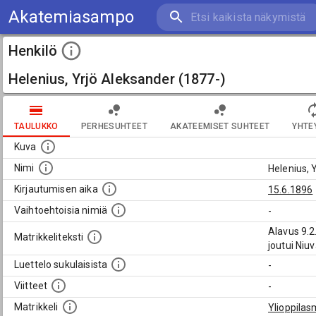
Akatemiasampo
Henkilö
Helenius, Yrjö Aleksander (1877-)
TAULUKKO
PERHESUHTEET
AKATEEMISET SUHTEET
YHTE
Kuva
Nimi
Helenius, 
Kirjautumisen aika
15.6.1896
Vaihtoehtoisia nimiä
-
Alavus 9.2
Matrikkeliteksti
joutui Ni
Luettelo sukulaisista
-
Viitteet
-
Matrikkeli
Ylioppilas