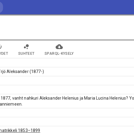
YDET
SUHTEET
SPARQL-KYSELY
Yrjö Aleksander (1877-)
.1877, vanht nahkuri Aleksander Helenius ja Maria Lucina Helenius? Yo V
uvanniemeen.
matrikkeli 1853–1899