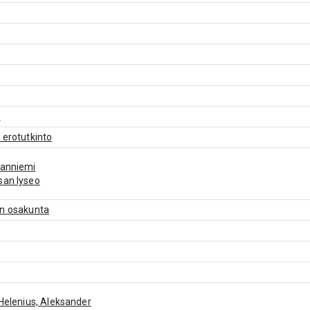
)
 erotutkinto
vanniemi
san lyseo
en osakunta
 Helenius, Aleksander