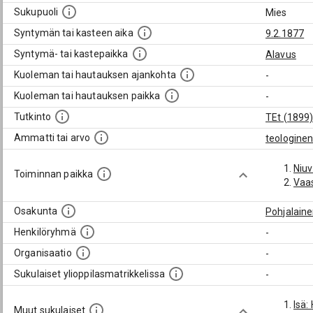
Sukupuoli
Mies
Syntymän tai kasteen aika
9.2.1877
Syntymä- tai kastepaikka
Alavus
Kuoleman tai hautauksen ajankohta
-
Kuoleman tai hautauksen paikka
-
Tutkinto
TEt (1899
Ammatti tai arvo
teologinen
Niu
Toiminnan paikka
Vaa
Osakunta
Pohjalain
Henkilöryhmä
-
Organisaatio
-
Sukulaiset ylioppilasmatrikkelissa
-
Isä:
Muut sukulaiset