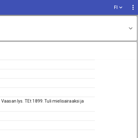
FI
aasan lys. TEt 1899. Tuli mielisairaaksi ja