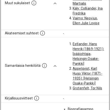
Muut sukulaiset
Martialis
Käly: Colliander, Ina
Fredrika
Vaimo: Neovius,
Ellen Julie Lovise
Akateemiset suhteet
-
Estlander, Hans
Henrik (1869-1921):
[pääjohtaja;
Helsingin Osake-
Pankki]
Samanlaisia henkilöitä
Appelqvist, Karl
Hugo Viktor (1871-
1935): [Helsingin
Osake-Pankki]
Grotenfelt, Tor Nils
Adolf (1875-1942):
[Helsingin Osake-
Kirjallisuusviitteet
-
Pankki]
Thurman, Johan
Biografiasampo