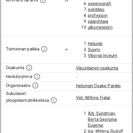
Ammatti tai arvo
oseanografi
poliitikko
professori
pääjohtaja
ulkoministeri
Helsinki
Toiminnan paikka
Suomi
Viborgs lyceum
Osakunta
Viipurilainen osakunta
Henkilöryhmä
-
Organisaatio
Helsingin Osake-Pankki
Sukulaiset
Veli: Witting, Fjalar
ylioppilasmatrikkelissa
Äiti: Sundman,
Berta Georgina
Eugenie
Isä: Witting, Rudolf