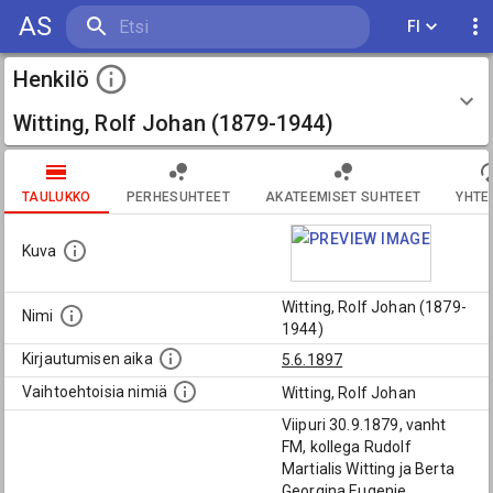
AS
FI
Henkilö
Witting, Rolf Johan (1879-1944)
TAULUKKO
PERHESUHTEET
AKATEEMISET SUHTEET
YHTE
Kuva
Witting, Rolf Johan (1879-
Nimi
1944)
Kirjautumisen aika
5.6.1897
Vaihtoehtoisia nimiä
Witting, Rolf Johan
Viipuri 30.9.1879, vanht
FM, kollega Rudolf
Martialis Witting ja Berta
Georgina Eugenie