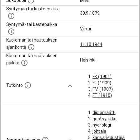
Sukupuoli
Mies
Syntymän tai kasteen aika
30.9.1879
Syntymä- tai kastepaikka
Viipuri
Kuoleman tai hautauksen
11.10.1944
ajankohta
Kuoleman tai hautauksen
Helsinki
paikka
FK (1901)
FL (1909)
Tutkinto
FM (1907)
FT (1910)
diplomaatti
geofyysikko
hydrologi
johtaja
kansanedustaja