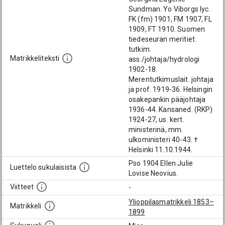
Sundman. Yo Viborgs lyc.
FK (fm) 1901, FM 1907, FL
1909, FT 1910. Suomen
tiedeseuran meritiet.
tutkim.
Matrikkeliteksti
ass./johtaja/hydrologi
1902-18.
Merentutkimuslait. johtaja
ja prof. 1919-36. Helsingin
osakepankin pääjohtaja
1936-44. Kansaned. (RKP)
1924-27, us. kert.
ministerinä, mm.
ulkoministeri 40-43. †
Helsinki 11.10.1944.
Pso 1904 Ellen Julie
Luettelo sukulaisista
Lovise Neovius.
Viitteet
-
Ylioppilasmatrikkeli 1853–
Matrikkeli
1899