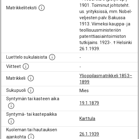
1901. Toiminut johtoteht.
Matrikkeliteksti
us. yrityksissä, mm. Nobel-
veljesten palv. Bakussa
1913. Viimeksi kauppa- ja
teollisuusministeriön
patenttiasiaintoimiston
tutkijains. 1923-. † Helsinki
26.1.1939.
Luettelo sukulaisista
-
Viitteet
-
Ylioppilasmatrikkeli 1853–
Matrikkeli
1899
Sukupuoli
Mies
Syntymän tai kasteen aika
19.1.1879
Syntymä- tai kastepaikka
Karttula
Kuoleman tai hautauksen
26.1.1939
ajankohta