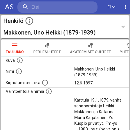
AS
FI
Henkilö
Makkonen, Uno Heikki (1879-1939)
TAULUKKO
PERHESUHTEET
AKATEEMISET SUHTEET
YHTE
Kuva
Makkonen, Uno Heikki
Nimi
(1879-1939)
Kirjautumisen aika
12.6.1897
Vaihtoehtoisia nimiä
-
Karttula 19.1.1879, vanht
sahanomistaja Heikki
Makkonen ja Katarina
Maria Karjalainen. Yo
Kuopio privatlyc. Fm-yo
→1903. Ins.t. (polyt. op.)