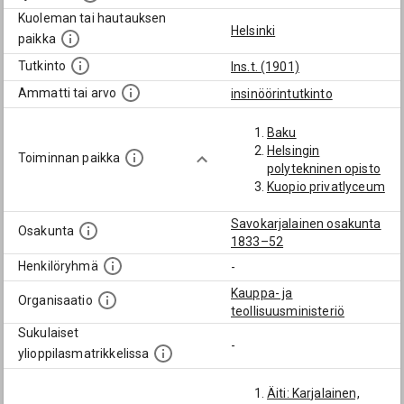
Kuoleman tai hautauksen
Helsinki
paikka
Tutkinto
Ins.t. (1901)
Ammatti tai arvo
insinöörintutkinto
Baku
Helsingin
Toiminnan paikka
polytekninen opisto
Kuopio privatlyceum
Savokarjalainen osakunta
Osakunta
1833–52
Henkilöryhmä
-
Kauppa- ja
Organisaatio
teollisuusministeriö
Sukulaiset
-
ylioppilasmatrikkelissa
Äiti: Karjalainen,