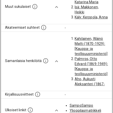
Katarina Maria
Muut sukulaiset
Isä: Makkonen,
Heikki
Käly: Kerppola, Anna
Akateemiset suhteet
-
Kahilainen, Wäinö
Matti (1870-1929):
[Kauppa- ja
teollisuusministeriö]
Palmros, Otto
Samanlaisia henkilöitä
Edvard (1869-1949):
[Kauppa- ja
teollisuusministeriö]
Aho, Aukusti
Aleksanteri (1867-
1934): [Kauppa- ja
teollisuusministeriö]
Kirjallisuusviitteet
-
Lihr, Herman Edvard
(1871-1949):
SampoSampo
[Kauppa- ja
Ulkoiset linkit
Ylioppilasmatrikkeli