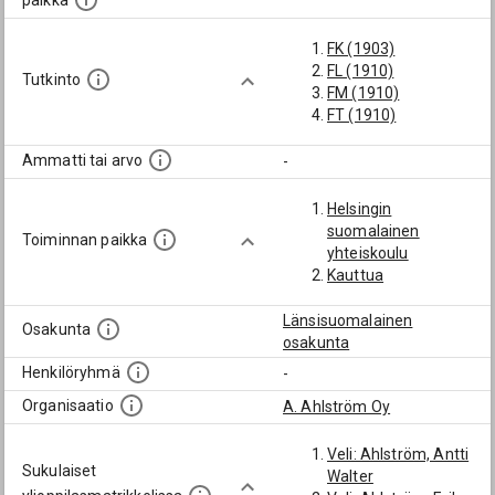
paikka
FK (1903)
FL (1910)
Tutkinto
FM (1910)
FT (1910)
Ammatti tai arvo
-
Helsingin
suomalainen
Toiminnan paikka
yhteiskoulu
Kauttua
Länsisuomalainen
Osakunta
osakunta
Henkilöryhmä
-
Organisaatio
A. Ahlström Oy
Veli: Ahlström, Antti
Sukulaiset
Walter