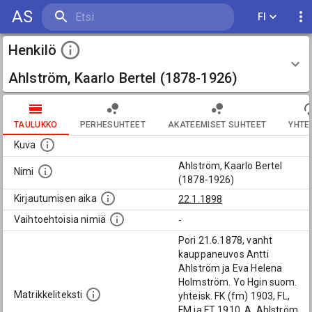
AS
FI
Henkilö
Ahlström, Kaarlo Bertel (1878-1926)
TAULUKKO
PERHESUHTEET
AKATEEMISET SUHTEET
YHTE
Kuva
Ahlström, Kaarlo Bertel
Nimi
(1878-1926)
Kirjautumisen aika
22.1.1898
Vaihtoehtoisia nimiä
-
Pori 21.6.1878, vanht
kauppaneuvos Antti
Ahlström ja Eva Helena
Holmström. Yo Hgin suom.
Matrikkeliteksti
yhteisk. FK (fm) 1903, FL,
FM ja FT 1910. A. Ahlström