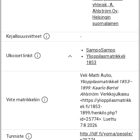
yhteisk.; A.
Ahlström Oy;
Helsingin
suomalainen
yhteiskoulu]
Ahlström, Antti
Kirjallisuusviitteet
-
Walter (1875-1931):
[Yo Hgin suom.
SampoSampo
yhteisk.; A.
Ulkoiset linkit
Ylioppilasmatrikkeli
Ahlström Oy;
1853
Helsingin
suomalainen
Veli-Matti Autio,
yhteiskoulu]
Ylioppilasmatrikkeli 1853–
Borg, Max Harald
1899: Kaarlo Bertel
Eugen (1871-1926):
Ahlström
. Verkkojulkaisu
[A. Ahlström Oy;
Viite matrikkeliin
<https://ylioppilasmatrikk
1926]
eli.fi/1853-
Hall, Ivor Raphael
1899/henkilo.php?
Oscar (1879-1964):
id=25774>. Luettu
[A. Ahlström Oy]
7.8.2026.
Fabritius, Bertel
http://ldf.fi/yoma/people/
Herman Henrik
Tunniste