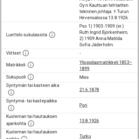
Oy:n Kauttuan tehtaitten
tekninen johtaja. † Turun
Hirvensalossa 13.8.1926.
Pso 1) 1903-1909 (er.)
Ruth Ingrid Björkenheim;
Luettelo sukulaisista
2) 1909 Anna Matilda
Sofia Jäderholm.
Viitteet
-
Ylioppilasmatrikkeli 1853–
Matrikkeli
1899
Sukupuoli
Mies
Syntymän tai kasteen aika
21.6.1878
Syntymä- tai kastepaikka
Pori
Kuoleman tai hautauksen
13.8.1926
ajankohta
Kuoleman tai hautauksen
Turku