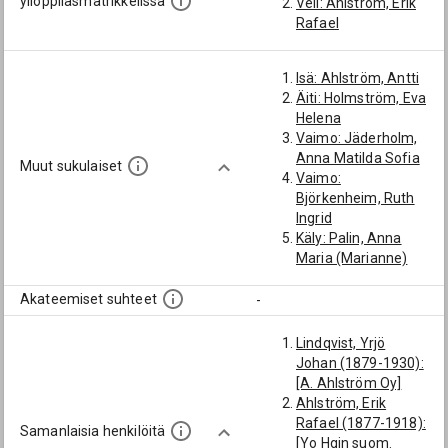
ylioppilasmatrikkelissa
Veli: Ahlström, Erik
Rafael
Isä: Ahlström, Antti
Äiti: Holmström, Eva
Helena
Vaimo: Jäderholm,
Anna Matilda Sofia
Muut sukulaiset
Vaimo:
Björkenheim, Ruth
Ingrid
Käly: Palin, Anna
Maria (Marianne)
Akateemiset suhteet
-
Lindqvist, Yrjö
Johan (1879-1930):
[A. Ahlström Oy]
Ahlström, Erik
Rafael (1877-1918):
Samanlaisia henkilöitä
[Yo Hgin suom.