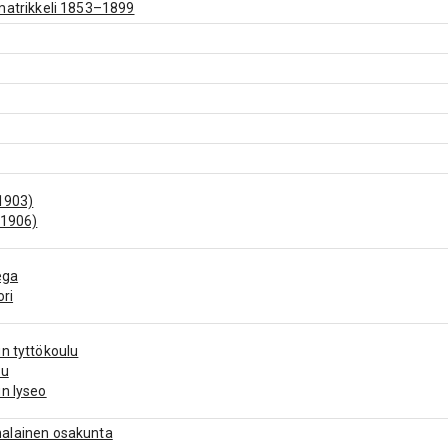
matrikkeli 1853–1899
1903)
(1906)
ega
ori
n tyttökoulu
ku
n lyseo
alainen osakunta