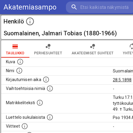
Akatemiasampo
Henkilö
Suomalainen, Jalmari Tobias (1880-1966)
TAULUKKO
PERHESUHTEET
AKATEEMISET SUHTEET
YHTE
Kuva
Nimi
Suomalain
Kirjautumisen aika
28.5.1898
Vaihtoehtoisia nimiä
-
Turku 17.1
Matrikkeliteksti
tyttökoulu
49. † Turk
Luettelo sukulaisista
Pso 1934 
Viitteet
-