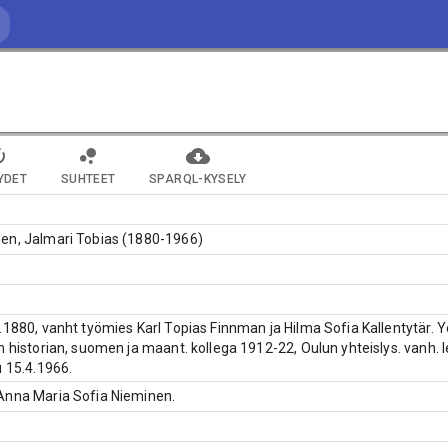
YDET
SUHTEET
SPARQL-KYSELY
en, Jalmari Tobias (1880-1966)
.1880, vanht työmies Karl Topias Finnman ja Hilma Sofia Kallentytär. Y
n historian, suomen ja maant. kollega 1912-22, Oulun yhteislys. vanh. le
u 15.4.1966.
Anna Maria Sofia Nieminen.