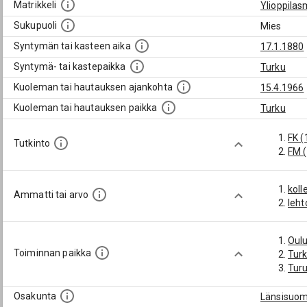
Matrikkeli
Ylioppilas
Sukupuoli
Mies
Syntymän tai kasteen aika
17.1.1880
Syntymä- tai kastepaikka
Turku
Kuoleman tai hautauksen ajankohta
15.4.1966
Kuoleman tai hautauksen paikka
Turku
FK (
Tutkinto
FM 
koll
Ammatti tai arvo
leht
Oulu
Toiminnan paikka
Tur
Turu
Osakunta
Länsisuom