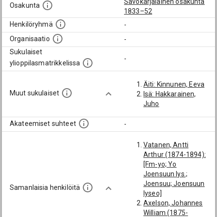
Savokarjalainen osakunta
Osakunta
1833–52
Henkilöryhmä
-
Organisaatio
-
Sukulaiset
-
ylioppilasmatrikkelissa
Äiti: Kinnunen, Eeva
Muut sukulaiset
Isä: Hakkarainen,
Juho
Akateemiset suhteet
-
Vatanen, Antti
Arthur (1874-1894):
[Fm-yo; Yo
Joensuun lys.;
Joensuu; Joensuun
Samanlaisia henkilöitä
lyseo]
Axelson, Johannes
William (1875-