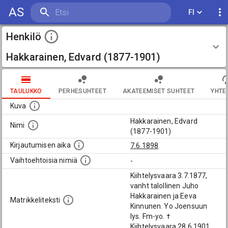
AS
FI
Henkilö
Hakkarainen, Edvard (1877-1901)
TAULUKKO
PERHESUHTEET
AKATEEMISET SUHTEET
YHTE
Kuva
Hakkarainen, Edvard
Nimi
(1877-1901)
Kirjautumisen aika
7.6.1898
Vaihtoehtoisia nimiä
-
Kiihtelysvaara 3.7.1877,
vanht talollinen Juho
Hakkarainen ja Eeva
Matrikkeliteksti
Kinnunen. Yo Joensuun
lys. Fm-yo. †
Kiihtelysvaara 28.6.1901.