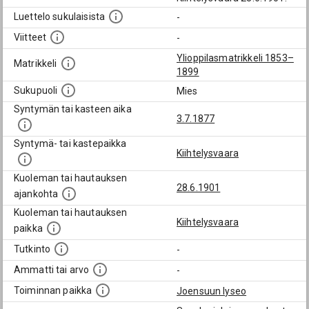
Luettelo sukulaisista
-
Viitteet
-
Ylioppilasmatrikkeli 1853–
Matrikkeli
1899
Sukupuoli
Mies
Syntymän tai kasteen aika
3.7.1877
Syntymä- tai kastepaikka
Kiihtelysvaara
Kuoleman tai hautauksen
28.6.1901
ajankohta
Kuoleman tai hautauksen
Kiihtelysvaara
paikka
Tutkinto
-
Ammatti tai arvo
-
Toiminnan paikka
Joensuun lyseo