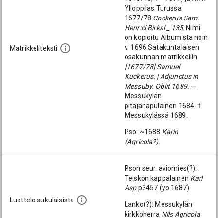
Ylioppilas Turussa
1677/78
Cockerus Sam.
Henr:ci Birkal _ 135
. Nimi
on kopioitu Albumista noin
v. 1696 Satakuntalaisen
Matrikkeliteksti
osakunnan matrikkeliin
[1677/78] Samuel
Kuckerus. | Adjunctus in
Messuby. Obiit 1689.
—
Messukylän
pitäjänapulainen 1684. †
Messukylässä 1689.
Pso: ~1688
Karin
(Agricola?)
.
Pson seur. aviomies(?):
Teiskon kappalainen
Karl
Asp
p3457
(yo 1687).
Luettelo sukulaisista
Lanko(?): Messukylän
kirkkoherra
Nils Agricola