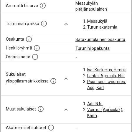
Messukylän
Ammatti tai arvo
pitäjänapulainen
Messukylä
Toiminnan paikka
Turun akatemia
Osakunta
Satakuntalainen osakunta
Henkilöryhmä
Turun hiippakunta
Organisaatio
-
Isä: Kuckerus, Henrik
Sukulaiset
Lanko: Agricola, Nils
ylioppilasmatrikkelissa
Pson seur. aviomies:
Asp, Karl
Äiti: N.N.
Muut sukulaiset
Vaimo: (Agricola?),
Karin
Akateemiset suhteet
-