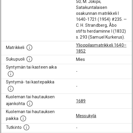
50; M. Jokipii,
Satakuntalaisen
osakunnan matrikkeli I
1640-1721 (1954) #235. —
C. H. Strandberg, Åbo
stifts herdaminne I (1832)
s. 293 (Samuel Kurkerus).
Ylioppilasmatrikkeli 1640–
Matrikkeli
1852
Sukupuoli
Mies
Syntymän tai kasteen aika
-
Syntymä- tai kastepaikka
-
Kuoleman tai hautauksen
1689
ajankohta
Kuoleman tai hautauksen
Messukylä
paikka
Tutkinto
-