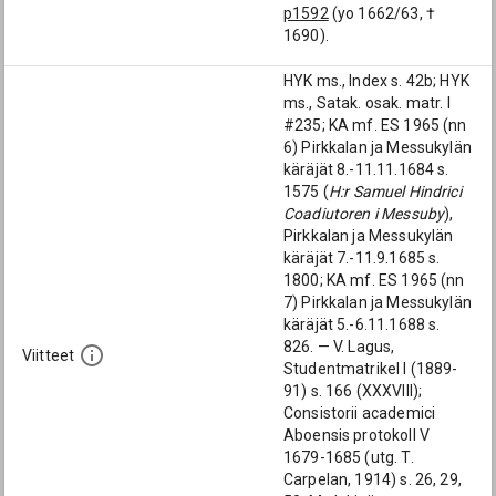
p1592
(yo 1662/63, †
1690).
HYK ms., Index s. 42b; HYK
ms., Satak. osak. matr. I
#235; KA mf. ES 1965 (nn
6) Pirkkalan ja Messukylän
käräjät 8.-11.11.1684 s.
1575 (
H:r Samuel Hindrici
Coadiutoren i Messuby
),
Pirkkalan ja Messukylän
käräjät 7.-11.9.1685 s.
1800; KA mf. ES 1965 (nn
7) Pirkkalan ja Messukylän
käräjät 5.-6.11.1688 s.
826. — V. Lagus,
Viitteet
Studentmatrikel I (1889-
91) s. 166 (XXXVIII);
Consistorii academici
Aboensis protokoll V
1679-1685 (utg. T.
Carpelan, 1914) s. 26, 29,