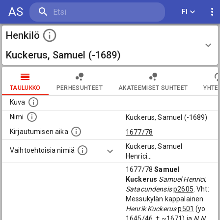
AS
FI
Henkilö
Kuckerus, Samuel (-1689)
TAULUKKO
PERHESUHTEET
AKATEEMISET SUHTEET
YHTE
Kuva
Nimi
Kuckerus, Samuel (-1689)
Kirjautumisen aika
1677/78
Kuckerus, Samuel
Vaihtoehtoisia nimiä
Henrici
...
1677/78
Samuel
Kuckerus
Samuel Henrici,
Satacundensis
p2605
. Vht:
Messukylän kappalainen
Henrik Kuckerus
p501
(yo
1645/46, † ~1671) ja
N.N.