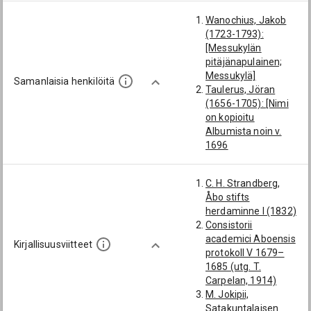
Wanochius, Jakob
(1723-1793):
[Messukylän
pitäjänapulainen;
Messukylä]
Samanlaisia henkilöitä
Taulerus, Jöran
(1656-1705): [Nimi
on kopioitu
Albumista noin v.
1696
Satakuntalaisen
osakunnan
C. H. Strandberg,
matrikkeliin;
Åbo stifts
Messukylän
herdaminne I (1832)
pitäjänapulainen;
Consistorii
Messukylä]
academici Aboensis
Hällsten, Gabriel
Kirjallisuusviitteet
protokoll V 1679–
(1710-1790):
1685 (utg. T.
[Messukylän
Carpelan, 1914)
pitäjänapulainen;
M. Jokipii,
Messukylä]
Satakuntalaisen