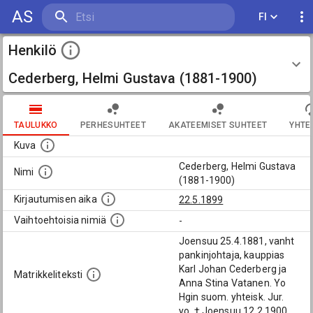
AS
FI
Henkilö
Cederberg, Helmi Gustava (1881-1900)
TAULUKKO
PERHESUHTEET
AKATEEMISET SUHTEET
YHTE
Kuva
Cederberg, Helmi Gustava
Nimi
(1881-1900)
Kirjautumisen aika
22.5.1899
Vaihtoehtoisia nimiä
-
Joensuu 25.4.1881, vanht
pankinjohtaja, kauppias
Karl Johan Cederberg ja
Matrikkeliteksti
Anna Stina Vatanen. Yo
Hgin suom. yhteisk. Jur.
yo. † Joensuu 12.2.1900.