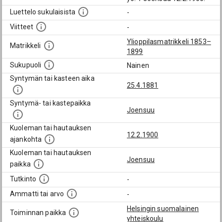
Luettelo sukulaisista
-
Viitteet
-
Ylioppilasmatrikkeli 1853–
Matrikkeli
1899
Sukupuoli
Nainen
Syntymän tai kasteen aika
25.4.1881
Syntymä- tai kastepaikka
Joensuu
Kuoleman tai hautauksen
12.2.1900
ajankohta
Kuoleman tai hautauksen
Joensuu
paikka
Tutkinto
-
Ammatti tai arvo
-
Helsingin suomalainen
Toiminnan paikka
yhteiskoulu