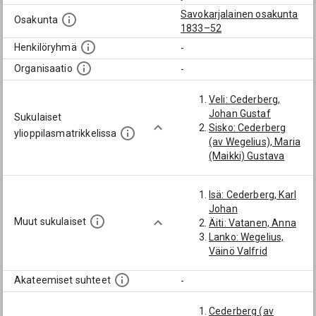
Savokarjalainen osakunta
Osakunta
1833–52
Henkilöryhmä
-
Organisaatio
-
Veli: Cederberg,
Johan Gustaf
Sukulaiset
Sisko: Cederberg
ylioppilasmatrikkelissa
(av Wegelius), Maria
(Maikki) Gustava
Isä: Cederberg, Karl
Johan
Muut sukulaiset
Äiti: Vatanen, Anna
Lanko: Wegelius,
Väinö Valfrid
Akateemiset suhteet
-
Cederberg (av