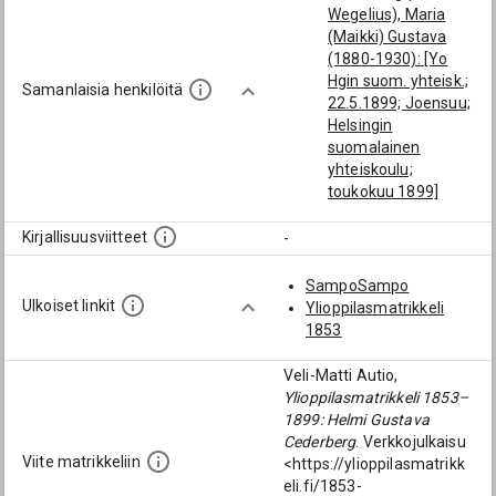
Wegelius), Maria
(Maikki) Gustava
(1880-1930): [Yo
Hgin suom. yhteisk.;
Samanlaisia henkilöitä
22.5.1899; Joensuu;
Helsingin
suomalainen
yhteiskoulu;
toukokuu 1899]
Lucander (av
Söderman), Elna
Kirjallisuusviitteet
-
Charlotta (1881-
1961): [Yo Hgin
SampoSampo
suom. yhteisk.;
Ulkoiset linkit
Ylioppilasmatrikkeli
22.5.1899; Helsingin
1853
suomalainen
yhteiskoulu;
Veli-Matti Autio,
toukokuu 1899]
Ylioppilasmatrikkeli 1853–
Churberg, Lyyli
1899: Helmi Gustava
(1881-1919): [Yo
Cederberg
. Verkkojulkaisu
Hgin suom. yhteisk.;
Viite matrikkeliin
<https://ylioppilasmatrikk
22.5.1899; Helsingin
eli.fi/1853-