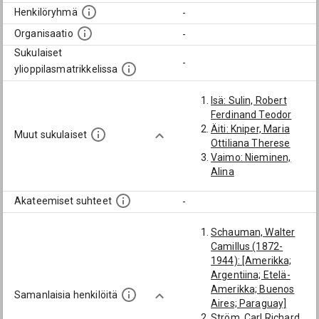
Henkilöryhmä
-
Organisaatio
-
Sukulaiset
-
ylioppilasmatrikkelissa
Isä: Sulin, Robert
Ferdinand Teodor
Äiti: Kniper, Maria
Muut sukulaiset
Ottiliana Therese
Vaimo: Nieminen,
Alina
Akateemiset suhteet
-
Schauman, Walter
Camillus (1872-
1944): [Amerikka;
Argentiina; Etelä-
Amerikka; Buenos
Samanlaisia henkilöitä
Aires; Paraguay]
Ström, Carl Richard