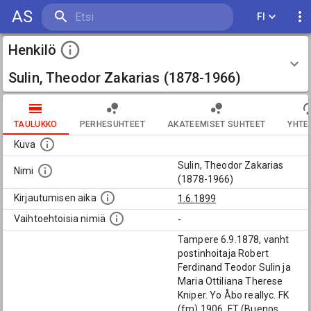
AS
FI
Henkilö
Sulin, Theodor Zakarias (1878-1966)
TAULUKKO
PERHESUHTEET
AKATEEMISET SUHTEET
YHTE
Kuva
Sulin, Theodor Zakarias
Nimi
(1878-1966)
Kirjautumisen aika
1.6.1899
Vaihtoehtoisia nimiä
-
Tampere 6.9.1878, vanht
postinhoitaja Robert
Ferdinand Teodor Sulin ja
Maria Ottiliana Therese
Kniper. Yo Åbo reallyc. FK
(fm) 1906, FT (Buenos