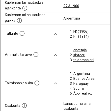
Kuoleman tai hautauksen
27.3.1966
ajankohta
Kuoleman tai hautauksen
Argentiina
paikka
FK (1906)
Tutkinto
FT (1914)
opettaja
Ammatti tai arvo
sihteeri
taidemaalari
Argentiina
Buenos Aires
Toiminnan paikka
Paraguay
Suomi
Åbo reallyc.
Länsisuomalainen
Osakunta
osakunta