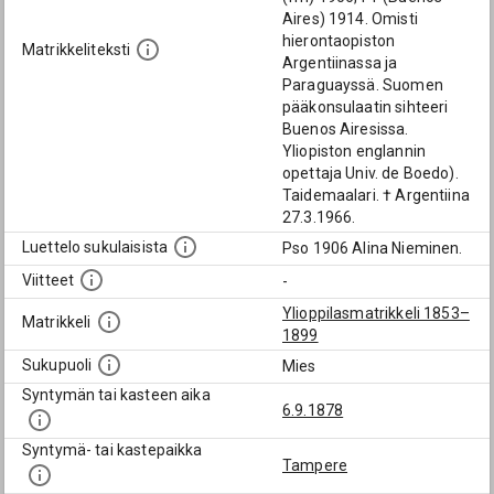
Aires) 1914. Omisti
hierontaopiston
Matrikkeliteksti
Argentiinassa ja
Paraguayssä. Suomen
pääkonsulaatin sihteeri
Buenos Airesissa.
Yliopiston englannin
opettaja Univ. de Boedo).
Taidemaalari. † Argentiina
27.3.1966.
Luettelo sukulaisista
Pso 1906 Alina Nieminen.
Viitteet
-
Ylioppilasmatrikkeli 1853–
Matrikkeli
1899
Sukupuoli
Mies
Syntymän tai kasteen aika
6.9.1878
Syntymä- tai kastepaikka
Tampere