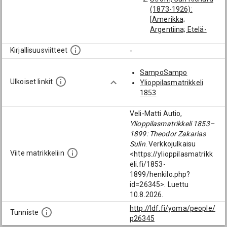
(1873-1926):
[Amerikka;
Argentiina; Etelä-
Amerikka]
Heiska, Jonas
Kirjallisuusviitteet
-
(1873-1937):
[taidemaalari;
SampoSampo
Taidemaalari]
Ulkoiset linkit
Ylioppilasmatrikkeli
Standertskjöld,
1853
August Wilhelm
Arthur (1877-1913):
Veli-Matti Autio,
[Amerikka;
Ylioppilasmatrikkeli 1853–
Argentiina; Etelä-
1899: Theodor Zakarias
Amerikka; Buenos
Sulin
. Verkkojulkaisu
Aires]
Viite matrikkeliin
<https://ylioppilasmatrikk
Ilmoni, Arne Hjalmar
eli.fi/1853-
(1877-1960):
1899/henkilo.php?
[taidemaalari; 1960-
id=26345>. Luettu
1969]
10.8.2026.
Flodin, Karl Theodor
http://ldf.fi/yoma/people/
(1858-1925):
Tunniste
p26345
[Amerikka;