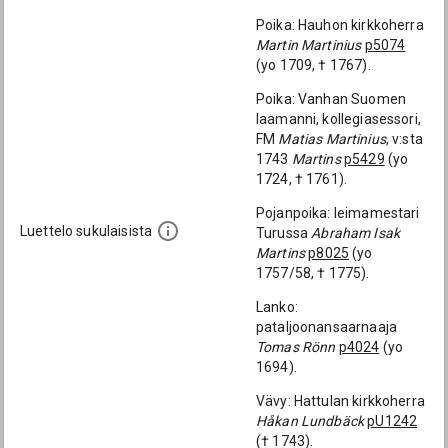
Poika: Hauhon kirkkoherra
Martin Martinius
p5074
(yo 1709, † 1767).
Poika: Vanhan Suomen
laamanni, kollegiasessori,
FM
Matias Martinius
, v:sta
1743
Martins
p5429
(yo
1724, † 1761).
Pojanpoika: leimamestari
Luettelo sukulaisista
Turussa
Abraham Isak
Martins
p8025
(yo
1757/58, † 1775).
Lanko:
pataljoonansaarnaaja
Tomas Rönn
p4024
(yo
1694).
Vävy: Hattulan kirkkoherra
Håkan Lundbäck
pU1242
(† 1743).