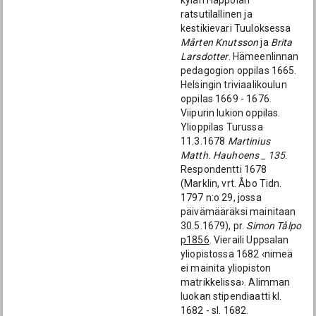
kylän Häppölän
ratsutilallinen ja
kestikievari Tuuloksessa
Mårten Knutsson
ja
Brita
Larsdotter
. Hämeenlinnan
pedagogion oppilas 1665.
Helsingin triviaalikoulun
oppilas 1669 - 1676.
Viipurin lukion oppilas.
Ylioppilas Turussa
11.3.1678
Martinius
Matth. Hauhoens _ 135
.
Respondentti 1678
(Marklin, vrt. Åbo Tidn.
1797 n:o 29, jossa
päivämääräksi mainitaan
30.5.1679), pr.
Simon Tålpo
p1856
. Vieraili Uppsalan
yliopistossa 1682 ‹nimeä
ei mainita yliopiston
matrikkelissa›. Alimman
luokan stipendiaatti kl.
1682 - sl. 1682.