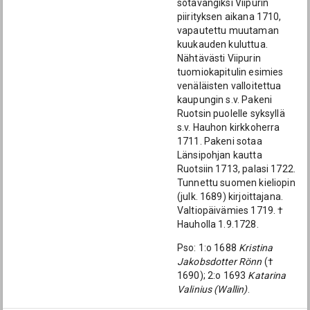
sotavangiksi Viipurin
piirityksen aikana 1710,
vapautettu muutaman
kuukauden kuluttua.
Nähtävästi Viipurin
tuomiokapitulin esimies
venäläisten valloitettua
kaupungin s.v. Pakeni
Ruotsin puolelle syksyllä
s.v. Hauhon kirkkoherra
1711. Pakeni sotaa
Länsipohjan kautta
Ruotsiin 1713, palasi 1722.
Tunnettu suomen kieliopin
(julk. 1689) kirjoittajana.
Valtiopäivämies 1719. †
Hauholla 1.9.1728.
Pso: 1:o 1688
Kristina
Jakobsdotter Rönn
(†
1690); 2:o 1693
Katarina
Valinius (Wallin)
.