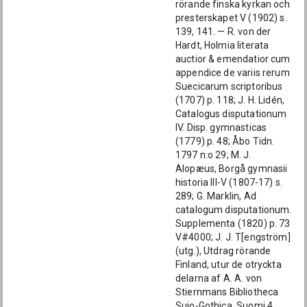
rörande finska kyrkan och
presterskapet V (1902) s.
139, 141. — R. von der
Hardt, Holmia literata
auctior & emendatior cum
appendice de variis rerum
Suecicarum scriptoribus
(1707) p. 118; J. H. Lidén,
Catalogus disputationum
IV. Disp. gymnasticas
(1779) p. 48; Åbo Tidn.
1797 n:o 29; M. J.
Alopæus, Borgå gymnasii
historia III-V (1807-17) s.
289; G. Marklin, Ad
catalogum disputationum.
Supplementa (1820) p. 73
V#4000; J. J. T[engström]
(utg.), Utdrag rörande
Finland, utur de otryckta
delarna af A. A. von
Stiernmans Bibliotheca
Suio-Gothica. Suomi 4