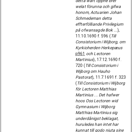
detta wårt öppne bref
welat förunna och gifwa
honom, Actuarien Johan
Schmedeman detta
effterfölliande Privilegium
på ofwansagde Bok ...
),
11.10.1690 f. 596 (
Till
Consistorium i Wijborg, om
Kyrkioherden Herkepæus
p961
och Lectoren
Martinius
), 17.12.1690 f.
720 (
Till Consistorium i
Wijborg om Hauho
Pastorat
), 11.7.1691 f. 323
(
Till Consistorium i Wijborg
för Lectoren Matthias
Martinius ... Det hafwer
hoos Oss Lectoren wid
Gymnasium i Wijborg
Matthias Martinius sig
underdånigst beklagat,
huruledes han intet har
kunnat till godo niuta sine