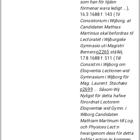
som han för tijden
förmenar wara ledigt ...
),
16.3.1688 f. 143 (
Til
Consistorium i Wijborg, at
Candidaten Mathias
Martinius skal befordras til
Lectoratet i Wijburgske
Gymnasio uti Magistri
Berners
p2265
ställe
),
17.8.1688 f. 511 (
Till
Consist:m i Wijborg om
Eloqventia Lectionen wid
Gymnasium i Wijborg för
Mag. Laurent. Stachæo
p2699
... Såsom Wij
Nyligst för detta hafwe
förordnat Lectorem
Eloqventiæ wid Gymn. i
Wiborg Candidaten
Mathiam Martinum till Log.
och Physices Lect:n
hwarigenom dess för detta
hafde Lection är kommen