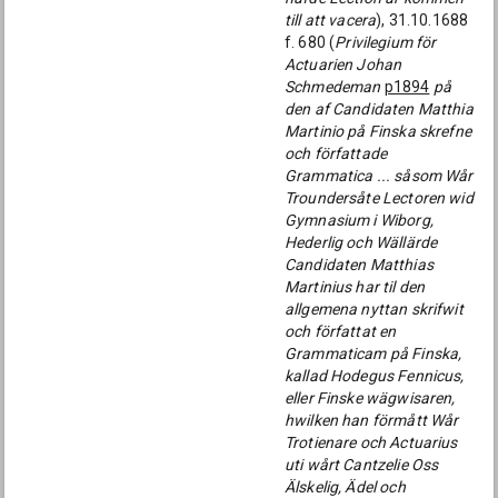
till att vacera
), 31.10.1688
f. 680 (
Privilegium för
Actuarien Johan
Schmedeman
p1894
på
den af Candidaten Matthia
Martinio på Finska skrefne
och författade
Grammatica ... såsom Wår
Troundersåte Lectoren wid
Gymnasium i Wiborg,
Hederlig och Wällärde
Candidaten Matthias
Martinius har til den
allgemena nyttan skrifwit
och författat en
Grammaticam på Finska,
kallad Hodegus Fennicus,
eller Finske wägwisaren,
hwilken han förmått Wår
Trotienare och Actuarius
uti wårt Cantzelie Oss
Älskelig, Ädel och