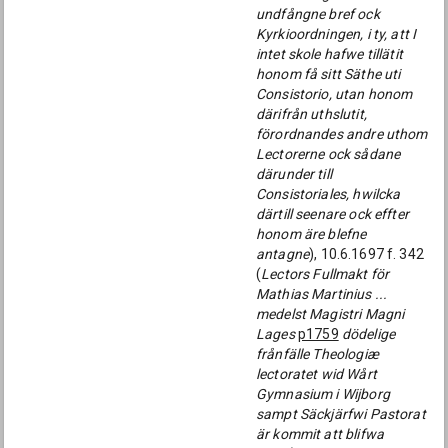
undfångne bref ock
Kyrkioordningen, i ty, att I
intet skole hafwe tillätit
honom få sitt Säthe uti
Consistorio, utan honom
därifrån uthslutit,
förordnandes andre uthom
Lectorerne ock sådane
därunder till
Consistoriales, hwilcka
därtill seenare ock effter
honom äre blefne
antagne
), 10.6.1697 f. 342
(
Lectors Fullmakt för
Mathias Martinius ...
medelst Magistri Magni
Lages
p1759
dödelige
frånfälle Theologiæ
lectoratet wid Wårt
Gymnasium i Wijborg
sampt Säckjärfwi Pastorat
är kommit att blifwa