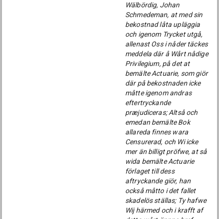
Wälbördig, Johan
Schmedeman, at med sin
bekostnad låta upläggia
och igenom Trycket utgå,
allenast Oss i nåder täckes
meddela där å Wårt nådige
Privilegium, på det at
bemälte Actuarie, som giör
där på bekostnaden icke
måtte igenom andras
eftertryckande
præjudiceras; Altså och
emedan bemälte Bok
allareda finnes wara
Censurerad, och Wi icke
mer än billigt pröfwe, at så
wida bemälte Actuarie
förlaget till dess
aftryckande giör, han
också måtto i det fallet
skadelös ställas; Ty hafwe
Wij härmed och i krafft af