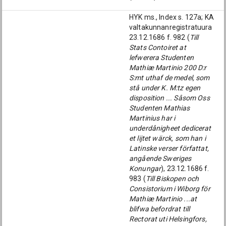
HYK ms., Index s. 127a; KA
valtakunnanregistratuura
23.12.1686 f. 982 (
Till
Stats Contoiret at
lefwerera Studenten
Mathiæ Martinio 200 D:r
S:mt uthaf de medel, som
stå under K. M:tz egen
disposition ... Såsom Oss
Studenten Mathias
Martinius har i
underdånigheet dedicerat
et lijtet wärck, som han i
Latinske verser författat,
angående Sweriges
Konungar
), 23.12.1686 f.
983 (
Till Biskopen och
Consistorium i Wiborg för
Mathiæ Martinio ...at
blifwa befordrat till
Rectorat uti Helsingfors,