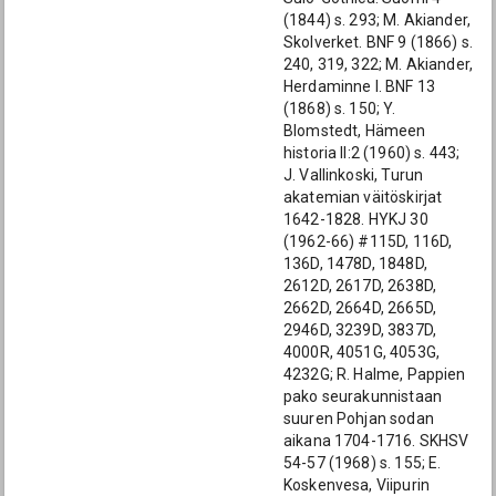
(1844) s. 293; M. Akiander,
Skolverket. BNF 9 (1866) s.
240, 319, 322; M. Akiander,
Herdaminne I. BNF 13
(1868) s. 150; Y.
Blomstedt, Hämeen
historia II:2 (1960) s. 443;
J. Vallinkoski, Turun
akatemian väitöskirjat
1642-1828. HYKJ 30
(1962-66) #115D, 116D,
136D, 1478D, 1848D,
2612D, 2617D, 2638D,
2662D, 2664D, 2665D,
2946D, 3239D, 3837D,
4000R, 4051G, 4053G,
4232G; R. Halme, Pappien
pako seurakunnistaan
suuren Pohjan sodan
aikana 1704-1716. SKHSV
54-57 (1968) s. 155; E.
Koskenvesa, Viipurin