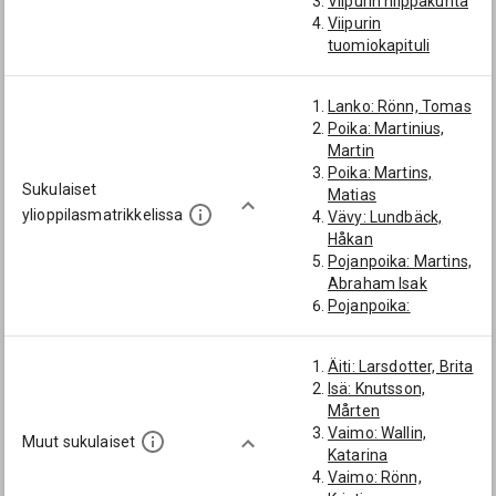
Viipurin hiippakunta
Viipurin
tuomiokapituli
Lanko: Rönn, Tomas
Poika: Martinius,
Martin
Poika: Martins,
Sukulaiset
Matias
ylioppilasmatrikkelissa
Vävy: Lundbäck,
Håkan
Pojanpoika: Martins,
Abraham Isak
Pojanpoika:
Martinius, Fredrik
Gabriel
Äiti: Larsdotter, Brita
Pojanpojanpoika:
Isä: Knutsson,
Martin, Johan
Mårten
Gabriel
Vaimo: Wallin,
Pojanpojanpoika:
Muut sukulaiset
Katarina
Martini, Fredrik
Vaimo: Rönn,