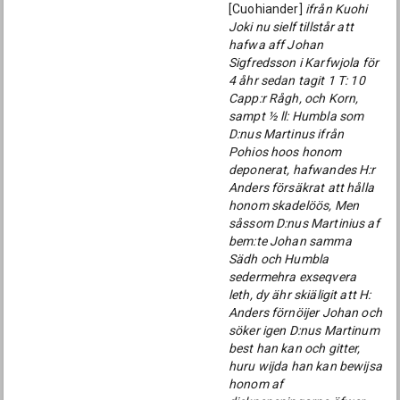
[Cuohiander]
ifrån Kuohi
Joki nu sielf tillstår att
hafwa aff Johan
Sigfredsson i Karfwjola för
4 åhr sedan tagit 1 T: 10
Capp:r Rågh, och Korn,
sampt ½ ll: Humbla som
D:nus Martinus ifrån
Pohios hoos honom
deponerat, hafwandes H:r
Anders försäkrat att hålla
honom skadelöös, Men
såssom D:nus Martinius af
bem:te Johan samma
Sädh och Humbla
sedermehra exseqvera
leth, dy ähr skiäligit att H:
Anders förnöijer Johan och
söker igen D:nus Martinum
best han kan och gitter,
huru wijda han kan bewijsa
honom af