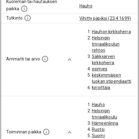
Kuoleman tai hautauksen
Hauho
paikka
Tutkinto
Vihitty papiksi (23.4.1699)
Hauhon kirkkoherra
Helsingin
triviaalikoulun
rehtori
Säkkijärven
Ammatti tai arvo
kirkkoherra
esimies
keskimmäisen
luokan stipendiaatti
kirjoittaja
luterilainen pappi
lääninrovasti
Hauho
pappi
Helsingin
sotavanki
triviaalikoulu
teologian lehtori
Hämeenlinna
valtiopäivämies
Ruotsi
ylimmän luokan
Toiminnan paikka
Suomi
stipendiaatti