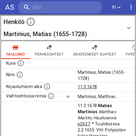
AS
FI
Henkilö
Martinius, Matias (1655-1728)
TAULUKKO
PERHESUHTEET
AKATEEMISET SUHTEET
YHTE
Kuva
Martinius, Matias (1655-
Nimi
1728)
Kirjautumisen aika
11.3.1678
Vaihtoehtoisia nimiä
Martinius, Matthias
...
11.3.1678
Matias
Martinius
Matthias
Martini, Hauhoensis
p2637
. * Tuuloksessa
2.2.1655. Vht: Pohjoisten