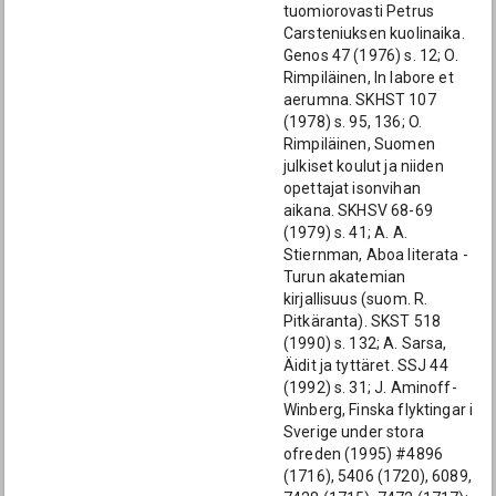
tuomiorovasti Petrus
Carsteniuksen kuolinaika.
Genos 47 (1976) s. 12; O.
Rimpiläinen, In labore et
aerumna. SKHST 107
(1978) s. 95, 136; O.
Rimpiläinen, Suomen
julkiset koulut ja niiden
opettajat isonvihan
aikana. SKHSV 68-69
(1979) s. 41; A. A.
Stiernman, Aboa literata -
Turun akatemian
kirjallisuus (suom. R.
Pitkäranta). SKST 518
(1990) s. 132; A. Sarsa,
Äidit ja tyttäret. SSJ 44
(1992) s. 31; J. Aminoff-
Winberg, Finska flyktingar i
Sverige under stora
ofreden (1995) #4896
(1716), 5406 (1720), 6089,