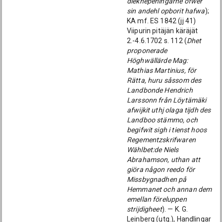
dieknepeningarne öfwer
sin andehl opborit hafwa
);
KA mf. ES 1842 (jj 41)
Viipurin pitäjän käräjät
2.-4.6.1702 s. 112 (
Dhet
proponerade
Höghwällärde Mag:
Mathias Martinius, för
Rätta, huru såssom des
Landbonde Hendrich
Larssonn från Löytämäki
afwijkit uthj olaga tijdh des
Landboo stämmo, och
begifwit sigh i tienst hoos
Regementzskrifwaren
Wählbet:de Niels
Abrahamson, uthan att
giöra någon reedo för
Missbygnadhen på
Hemmanet och annan dem
emellan föreluppen
strijdigheet
). — K. G.
Leinberg (utg.), Handlingar