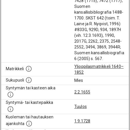
7428 (1715), 7472 (1717);
Suomen
kansallisbibliografia 1488-
1700. SKST 642 (toim. T.
Laine ja R. Nyqvist, 1996)
#833G, 929D, 934, 1897H
(vih. 12.3.1693), 1990,
2017G, 2262, 2375, 2548-
2552, 3494, 3869, 3944R;
Suomen kansallisbiografia
6 (2005) s. 567.
Ylioppilasmatrikkeli 1640–
Matrikkeli
1852
Sukupuoli
Mies
Syntymän tai kasteen aika
2.2.1655
Syntymä- tai kastepaikka
Tuulos
Kuoleman tai hautauksen
1.9.1728
ajankohta