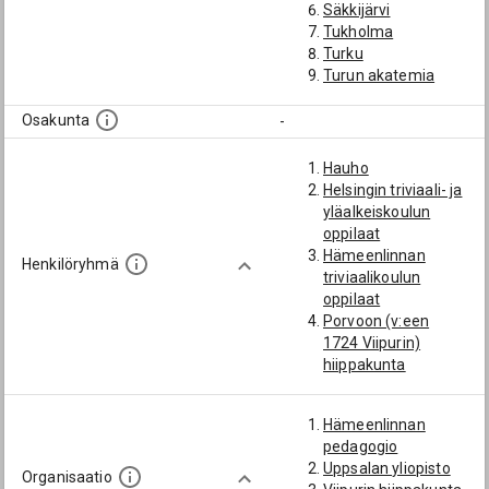
Säkkijärvi
Tukholma
Turku
Turun akatemia
Uppsalan yliopisto
Viipuri
Osakunta
-
Viipurin hiippakunta
Viipurin lukio
Hauho
Västerbottenin lääni
Helsingin triviaali- ja
yläalkeiskoulun
oppilaat
Hämeenlinnan
Henkilöryhmä
triviaalikoulun
oppilaat
Porvoon (v:een
1724 Viipurin)
hiippakunta
Säkkijärvi
Uppsalan ylioppilaat
Hämeenlinnan
Viipurin lukion
pedagogio
oppilaat
Uppsalan yliopisto
Organisaatio