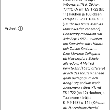
Wiborgs stifft d. 26 Apr.
1711
); KA mf. ES 1722 (bb
11) Hauhon ja Tuuloksen
käräjät 19.-20.1.1686 s. 30
(
Studiosus D:nus Mathias
Viitteet
Martinius det Venerandj
Consistorij resolution Dat:
4:de Sep: 1682 ... twisten
om Sacellnien här i Hauho
och Tuhlos Sochnar ...
D:no Martinio Collegatet
utj Helssingfors Schola
allaredo d: 4 Maij på
bem:te åhr [1685] offererat
är och des förutan har een
godh pedagogium och
Kongl: Stipendium wedh
Academien i Åbo
); KA mf.
ES 1722 (bb 12) Hauhon ja
Tuuloksen käräjät
8.-9.9.1687 s. 145 (
Såssom
att H:r Andreas Henrici