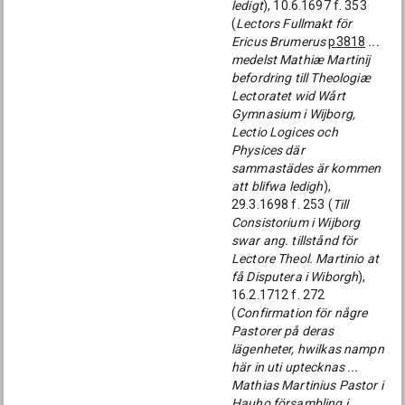
ledigt
), 10.6.1697 f. 353
(
Lectors Fullmakt för
Ericus Brumerus
p3818
...
medelst Mathiæ Martinij
befordring till Theologiæ
Lectoratet wid Wårt
Gymnasium i Wijborg,
Lectio Logices och
Physices där
sammastädes är kommen
att blifwa ledigh
),
29.3.1698 f. 253 (
Till
Consistorium i Wijborg
swar ang. tillstånd för
Lectore Theol. Martinio at
få Disputera i Wiborgh
),
16.2.1712 f. 272
(
Confirmation för någre
Pastorer på deras
lägenheter, hwilkas nampn
här in uti uptecknas ...
Mathias Martinius Pastor i
Hauho försambling i