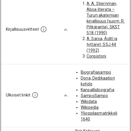
A. A. Stiernman,
Teckalenius, Jakob
Aboa literata –
(-1663):
Turun akatemian
[Hämeenlinnan
kirjallisuus (suom. R.
pedagogio]
Pitkäranta). SKST
Thuronius, Johan
Kirjallisuusviitteet
518 (1990)
(1630-1701):
A. Sarsa, Äidit ja
[ylimmän luokan
tyttäret. SSJ 44
stipendiaatti; 1655;
(1992)
Hämeenlinnan
Consistorii
pedagogio]
academici Aboensis
Kaskas, Jakob
protokoll V 1679–
(-1702):
Biografiasampo
1685 (utg. T.
[Hämeenlinnan
Doria, Dedikaation
Carpelan, 1914)
pedagogio]
kohde
E. Koskenvesa,
Kansallisbiografia
Viipurin
Ulkoiset linkit
SampoSampo
tuomiorovasti
Wikidata
Petrus
Wikipedia
Carsteniuksen
Ylioppilasmatrikkeli
kuolinaika. Genos 47
1640
(1976)
G. Marklin, Ad