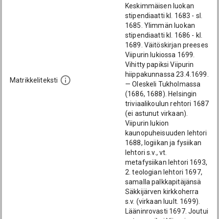
Keskimmäisen luokan
stipendiaatti kl. 1683 - sl.
1685. Ylimmän luokan
stipendiaatti kl. 1686 - kl.
1689. Väitöskirjan preeses
Viipurin lukiossa 1699.
Vihitty papiksi Viipurin
hiippakunnassa 23.4.1699.
Matrikkeliteksti
— Oleskeli Tukholmassa
(1686, 1688). Helsingin
triviaalikoulun rehtori 1687
(ei astunut virkaan).
Viipurin lukion
kaunopuheisuuden lehtori
1688, logiikan ja fysiikan
lehtori s.v., vt.
metafysiikan lehtori 1693,
2. teologian lehtori 1697,
samalla palkkapitäjänsä
Säkkijärven kirkkoherra
s.v. (virkaan luult. 1699).
Lääninrovasti 1697. Joutui