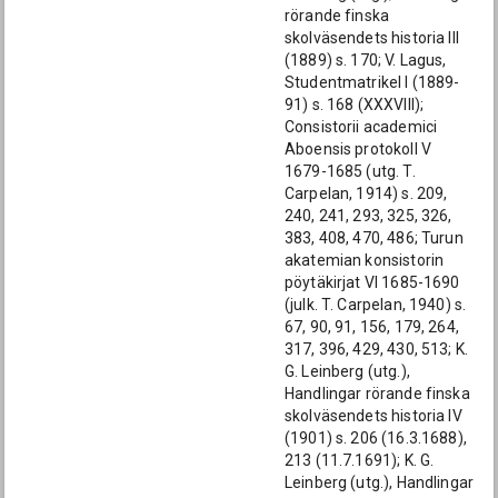
rörande finska
skolväsendets historia III
(1889) s. 170; V. Lagus,
Studentmatrikel I (1889-
91) s. 168 (XXXVIII);
Consistorii academici
Aboensis protokoll V
1679-1685 (utg. T.
Carpelan, 1914) s. 209,
240, 241, 293, 325, 326,
383, 408, 470, 486; Turun
akatemian konsistorin
pöytäkirjat VI 1685-1690
(julk. T. Carpelan, 1940) s.
67, 90, 91, 156, 179, 264,
317, 396, 429, 430, 513; K.
G. Leinberg (utg.),
Handlingar rörande finska
skolväsendets historia IV
(1901) s. 206 (16.3.1688),
213 (11.7.1691); K. G.
Leinberg (utg.), Handlingar