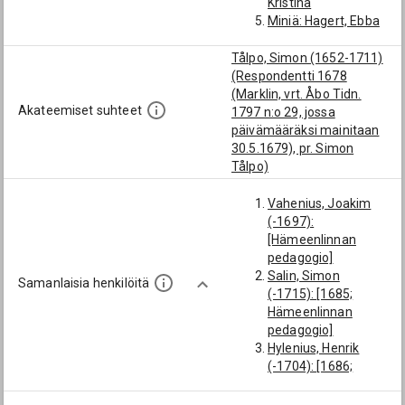
Kristina
Miniä: Hagert, Ebba
Tålpo, Simon (1652-1711)
(Respondentti 1678
(Marklin, vrt. Åbo Tidn.
Akateemiset suhteet
1797 n:o 29, jossa
päivämääräksi mainitaan
30.5.1679), pr. Simon
Tålpo)
Vahenius, Joakim
(-1697):
[Hämeenlinnan
pedagogio]
Salin, Simon
Samanlaisia henkilöitä
(-1715): [1685;
Hämeenlinnan
pedagogio]
Hylenius, Henrik
(-1704): [1686;
Hämeenlinnan
pedagogio]