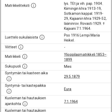
lys. TEt ja vih. pap. 1904.
Matrikkeliteksti
Kiimingin khra 1913-19,
Sotkamon kappal. 1919-
29, Kajaanin khra 1929-52,
lääninrov. Rovasti 1929. †
Kajaani 7.1.1964.
Pso 1916 Lempi Maria
Luettelo sukulaisista
Heikel.
Viitteet
-
Ylioppilasmatrikkeli 1853–
Matrikkeli
1899
Sukupuoli
Mies
Syntymän tai kasteen aika
29.5.1879
Syntymä- tai kastepaikka
Eura
Kuoleman tai hautauksen
7.1.1964
ajankohta
Kuoleman tai hautauksen