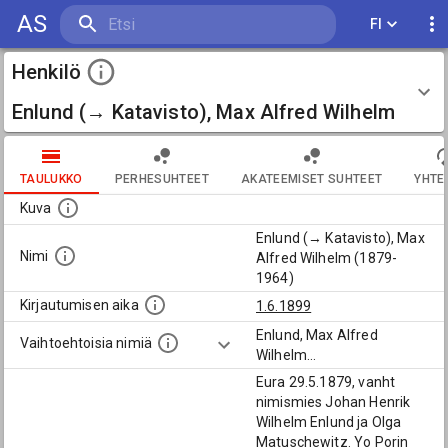
AS
FI
Henkilö
Enlund (→ Katavisto), Max Alfred Wilhelm
(1879-1964)
TAULUKKO
PERHESUHTEET
AKATEEMISET SUHTEET
YHTE
Kuva
Enlund (→ Katavisto), Max
Nimi
Alfred Wilhelm (1879-
1964)
Kirjautumisen aika
1.6.1899
Enlund, Max Alfred
Vaihtoehtoisia nimiä
Wilhelm
...
Eura 29.5.1879, vanht
nimismies Johan Henrik
Wilhelm Enlund ja Olga
Matuschewitz. Yo Porin