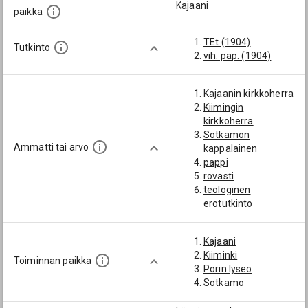
Kajaani
paikka
TEt (1904)
Tutkinto
vih. pap. (1904)
Kajaanin kirkkoherra
Kiimingin
kirkkoherra
Sotkamon
Ammatti tai arvo
kappalainen
pappi
rovasti
teologinen
erotutkinto
Kajaani
Kiiminki
Toiminnan paikka
Porin lyseo
Sotkamo