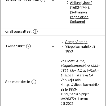
Samanlaisia henkilöitä
Ahllund, Josef
(1682-1744):
[Sotkamon
kappalainen;
Sotkamo]
Sinius, Erik (-1726):
[Sotkamon
Kirjallisuusviitteet
-
kappalainen;
Sotkamo]
SampoSampo
Mömmö, August
Ulkoiset linkit
Ylioppilasmatrikkeli
(1854-1917):
1853
[Sotkamon
kappalainen;
Veli-Matti Autio,
Sotkamo]
Ylioppilasmatrikkeli 1853–
Cajanus, Gabriel
1899: Max Alfred Wilhelm
(-1713): [Kajaanin
Enlund (→ Katavisto)
.
kirkkoherra; Kajaani]
Verkkojulkaisu
Viite matrikkeliin
Uhlbrandt, Zachris
<https://ylioppilasmatrikk
(-1714): [Sotkamon
eli.fi/1853-
kappalainen;
1899/henkilo.php?
Sotkamo]
id=26372>. Luettu
9.8.2026.