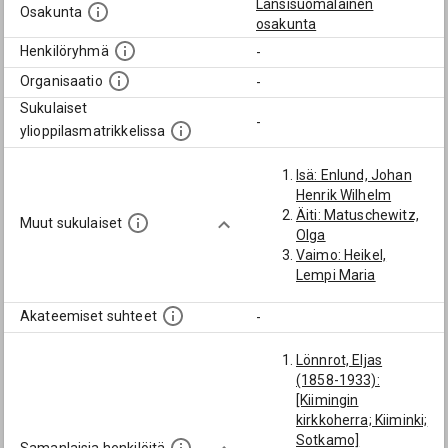
Länsisuomalainen
Osakunta
osakunta
Henkilöryhmä
-
Organisaatio
-
Sukulaiset
-
ylioppilasmatrikkelissa
Isä: Enlund, Johan
Henrik Wilhelm
Äiti: Matuschewitz,
Muut sukulaiset
Olga
Vaimo: Heikel,
Lempi Maria
Akateemiset suhteet
-
Lönnrot, Eljas
(1858-1933):
[Kiimingin
kirkkoherra; Kiiminki;
Sotkamo]