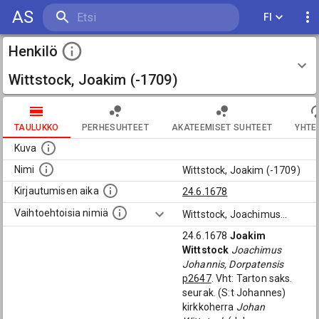
AS
FI
Henkilö
Wittstock, Joakim (-1709)
TAULUKKO
PERHESUHTEET
AKATEEMISET SUHTEET
YHTE
Kuva
Nimi
Wittstock, Joakim (-1709)
Kirjautumisen aika
24.6.1678
Vaihtoehtoisia nimiä
Wittstock, Joachimus
...
24.6.1678
Joakim
Wittstock
Joachimus
Johannis, Dorpatensis
p2647
. Vht: Tarton saks.
seurak. (S:t Johannes)
kirkkoherra
Johan