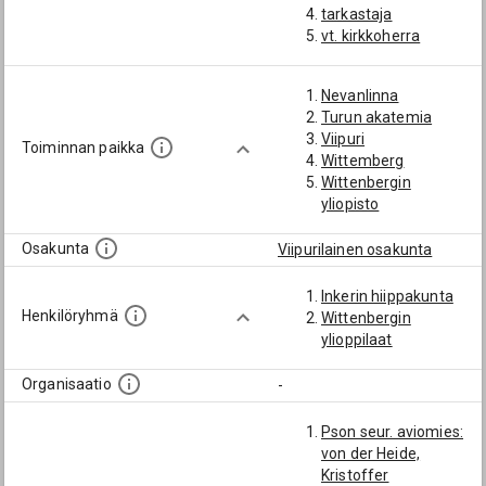
tarkastaja
vt. kirkkoherra
Nevanlinna
Turun akatemia
Viipuri
Toiminnan paikka
Wittemberg
Wittenbergin
yliopisto
Osakunta
Viipurilainen osakunta
Inkerin hiippakunta
Henkilöryhmä
Wittenbergin
ylioppilaat
Organisaatio
-
Pson seur. aviomies:
von der Heide,
Kristoffer