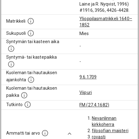
Laine ja R. Nyqvist, 1996)
#1916, 3956, 4426-4428.
Ylioppilasmatrikkeli 1640–
Matrikkeli
1852
Sukupuoli
Mies
Syntymän tai kasteen aika
-
Syntymä- tai kastepaikka
-
Kuoleman tai hautauksen
9.6.1709
ajankohta
Kuoleman tai hautauksen
Viipuri
paikka
Tutkinto
FM (27.4.1682)
Nevanlinnan
kirkkoherra
filosofian maisteri
Ammatti tai arvo
rovasti