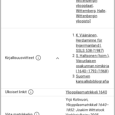
Wittenbergin
ylioppilaat;
Wittemberg; Halle;
Wittenbergin
yliopisto]
Figrelius, Nathan:
[Wittenbergin
K. Väänänen,
ylioppilaat;
Herdaminne för
Wittemberg; Halle;
Ingermanland I.
Wittenbergin
SSLS 538 (1987)
yliopisto]
S. Haltsonen (toim.),
Krook, Benjamin
Kirjallisuusviitteet
Viipurilaisen
(-1675):
osakunnan nimikirja
[Nevanlinnan
I 1640–1793 (1968)
kirkkoherra; Inkerin
Suomen
hiippakunta;
kansallisbibliografia
Nevanlinna]
1488–1700. SKST
Copiander, Georg:
642 (toim. T. Laine
Ulkoiset linkit
Ylioppilasmatrikkeli 1640
[Wittenbergin
ja R. Nyqvist, 1996)
ylioppilaat;
Yrjö Kotivuori,
Wittemberg; Halle;
Ylioppilasmatrikkeli 1640–
Wittenbergin
1852: Joakim Wittstock
.
yliopisto]
Viite matrikkeliin