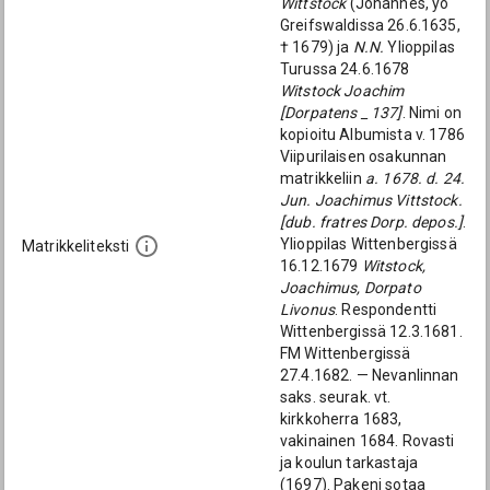
Wittstock
(Johannes, yo
Greifswaldissa 26.6.1635,
† 1679) ja
N.N.
Ylioppilas
Turussa 24.6.1678
Witstock Joachim
[Dorpatens _ 137]
. Nimi on
kopioitu Albumista v. 1786
Viipurilaisen osakunnan
matrikkeliin
a. 1678. d. 24.
Jun. Joachimus Vittstock.
[dub. fratres Dorp. depos.]
.
Ylioppilas Wittenbergissä
Matrikkeliteksti
16.12.1679
Witstock,
Joachimus, Dorpato
Livonus
. Respondentti
Wittenbergissä 12.3.1681.
FM Wittenbergissä
27.4.1682. — Nevanlinnan
saks. seurak. vt.
kirkkoherra 1683,
vakinainen 1684. Rovasti
ja koulun tarkastaja
(1697). Pakeni sotaa