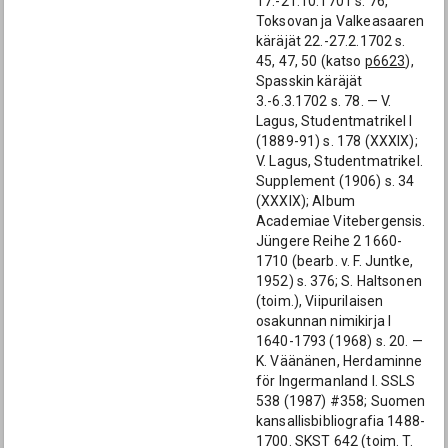
17.-21.10.1701 s. 76,
Toksovan ja Valkeasaaren
käräjät 22.-27.2.1702 s.
45, 47, 50 (katso
p6623
),
Spasskin käräjät
3.-6.3.1702 s. 78. — V.
Lagus, Studentmatrikel I
(1889-91) s. 178 (XXXIX);
V. Lagus, Studentmatrikel.
Supplement (1906) s. 34
(XXXIX); Album
Academiae Vitebergensis.
Jüngere Reihe 2 1660-
1710 (bearb. v. F. Juntke,
1952) s. 376; S. Haltsonen
(toim.), Viipurilaisen
osakunnan nimikirja I
1640-1793 (1968) s. 20. —
K. Väänänen, Herdaminne
för Ingermanland I. SSLS
538 (1987) #358; Suomen
kansallisbibliografia 1488-
1700. SKST 642 (toim. T.