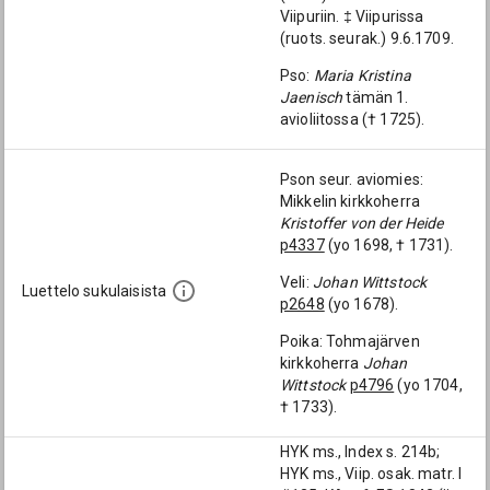
Viipuriin. ‡ Viipurissa
(ruots. seurak.) 9.6.1709.
Pso:
Maria Kristina
Jaenisch
tämän 1.
avioliitossa († 1725).
Pson seur. aviomies:
Mikkelin kirkkoherra
Kristoffer von der Heide
p4337
(yo 1698, † 1731).
Veli:
Johan Wittstock
Luettelo sukulaisista
p2648
(yo 1678).
Poika: Tohmajärven
kirkkoherra
Johan
Wittstock
p4796
(yo 1704,
† 1733).
HYK ms., Index s. 214b;
HYK ms., Viip. osak. matr. I