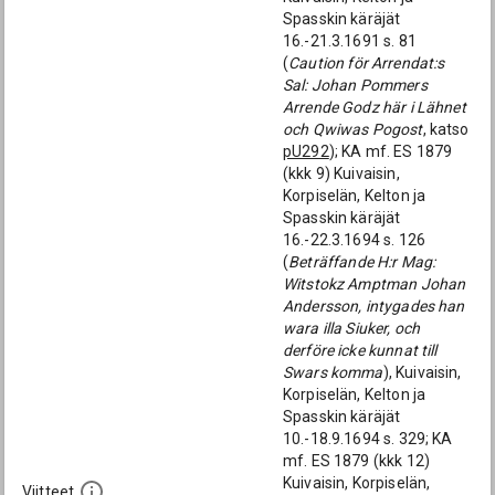
Spasskin käräjät
16.-21.3.1691 s. 81
(
Caution för Arrendat:s
Sal: Johan Pommers
Arrende Godz här i Lähnet
och Qwiwas Pogost
, katso
pU292
); KA mf. ES 1879
(kkk 9) Kuivaisin,
Korpiselän, Kelton ja
Spasskin käräjät
16.-22.3.1694 s. 126
(
Beträffande H:r Mag:
Witstokz Amptman Johan
Andersson, intygades han
wara illa Siuker, och
derföre icke kunnat till
Swars komma
), Kuivaisin,
Korpiselän, Kelton ja
Spasskin käräjät
10.-18.9.1694 s. 329; KA
mf. ES 1879 (kkk 12)
Kuivaisin, Korpiselän,
Viitteet