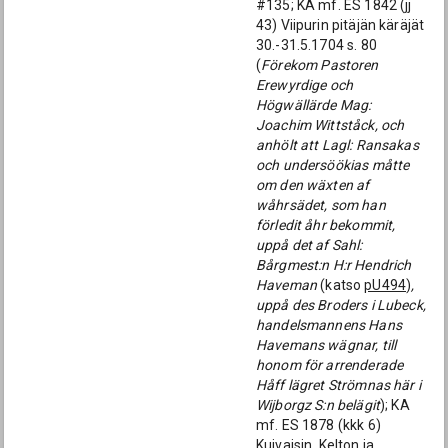
#135; KA mf. ES 1842 (jj
43) Viipurin pitäjän käräjät
30.-31.5.1704 s. 80
(
Förekom Pastoren
Erewyrdige och
Högwällärde Mag:
Joachim Wittståck, och
anhölt att Lagl: Ransakas
och undersöökias måtte
om den wäxten af
wåhrsädet, som han
förledit åhr bekommit,
uppå det af Sahl:
Bårgmest:n H:r Hendrich
Haveman
(katso
pU494
)
,
uppå des Broders i Lubeck,
handelsmannens Hans
Havemans wägnar, till
honom för arrenderade
Håff lägret Strömnas här i
Wijborgz S:n belägit
); KA
mf. ES 1878 (kkk 6)
Kuivaisin, Kelton ja