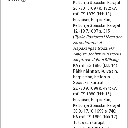
Kelton ja Spasskin käräjät
26.-30.1.1697 s. 182; KA
mf. ES 1879 (kkk 13)
Kuivaisin, Korpiselän,
Kelton ja Spasskin käräjät
12.-19.7.1697 s. 315
(
Tyske Pastoren i Nyen och
Arrendatoren af
Hapakangas Godz, H:r
Magist: Jochim Wittstocks
Amptman Johan Röhling
);
KA mf. ES 1880 (kkk 14)
Pähkinälinnan, Kuivaisin,
Korpiselän, Kelton ja
Spasskin käräjät
22.-30.9.1698 s. 494; KA
mf. ES 1880 (kkk 15)
Kuivaisin, Korpiselän,
Kelton ja Spasskin käräjät
30.9.-17.10.1699 s. 748;
KA mf. ES 1880 (kkk 17)
Toksovan käräjät