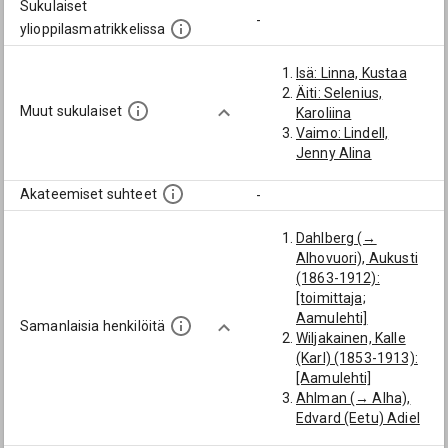
Sukulaiset
-
ylioppilasmatrikkelissa
Isä: Linna, Kustaa
Äiti: Selenius,
Muut sukulaiset
Karoliina
Vaimo: Lindell,
Jenny Alina
Akateemiset suhteet
-
Dahlberg (→
Alhovuori), Aukusti
(1863-1912):
[toimittaja;
Aamulehti]
Samanlaisia henkilöitä
Wiljakainen, Kalle
(Karl) (1853-1913):
[Aamulehti]
Ahlman (→ Alha),
Edvard (Eetu) Adiel
(1873-1926):