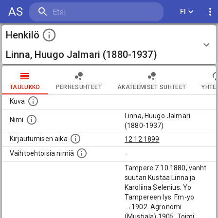
AS
FI
Henkilö
Linna, Huugo Jalmari (1880-1937)
TAULUKKO
PERHESUHTEET
AKATEEMISET SUHTEET
YHTE
Kuva
Linna, Huugo Jalmari
Nimi
(1880-1937)
Kirjautumisen aika
12.12.1899
Vaihtoehtoisia nimiä
-
Tampere 7.10.1880, vanht
suutari Kustaa Linna ja
Karoliina Selenius. Yo
Tampereen lys. Fm-yo
→1902. Agronomi
(Mustiala) 1905. Toimi