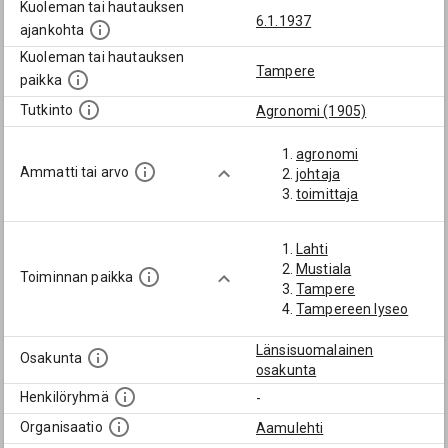
Kuoleman tai hautauksen
6.1.1937
ajankohta
Kuoleman tai hautauksen
Tampere
paikka
Tutkinto
Agronomi (1905)
agronomi
Ammatti tai arvo
johtaja
toimittaja
Lahti
Mustiala
Toiminnan paikka
Tampere
Tampereen lyseo
Länsisuomalainen
Osakunta
osakunta
Henkilöryhmä
-
Organisaatio
Aamulehti