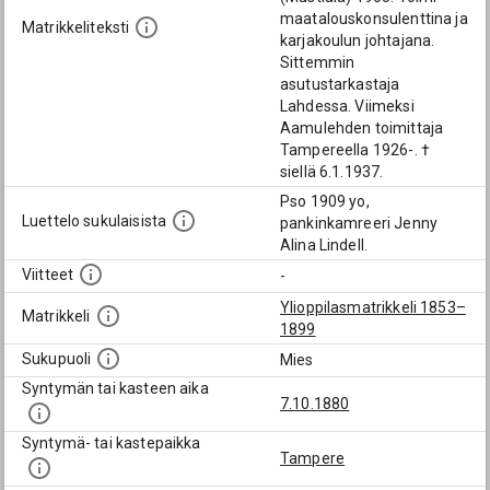
maatalouskonsulenttina ja
Matrikkeliteksti
karjakoulun johtajana.
Sittemmin
asutustarkastaja
Lahdessa. Viimeksi
Aamulehden toimittaja
Tampereella 1926-. †
siellä 6.1.1937.
Pso 1909 yo,
Luettelo sukulaisista
pankinkamreeri Jenny
Alina Lindell.
Viitteet
-
Ylioppilasmatrikkeli 1853–
Matrikkeli
1899
Sukupuoli
Mies
Syntymän tai kasteen aika
7.10.1880
Syntymä- tai kastepaikka
Tampere