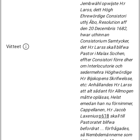
Jembwähl opwijste H:r
Larss, dett Högh
Ehrewördige Consistori
uthj Åbo, Resolution aff
den 20 Decembris 1682,
hwar uthinnan
Consistorium Samtycker,
Viitteet
det H:r Larss skall blifwa
Pastor i Malax Sochen,
effter Consistori förre dher
om Interlocutorie och
sedermehra Höghwördige
H:r Bijskopens Skrifwelsse,
etc: Anhållandes H:r Larss
att alt sådant för Allmogen
måtte opläsas, Helst
emedan han nu förnimmer,
Cappellanen, H:r Jacob
Laxenius
p618
skall till
Pastoratet blifwa
befordrat ... förfrågades,
så Nembdemännerne som