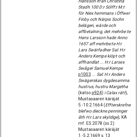
Hansson ifrån Christina
Stadh 100 D:r Sölff:r M:t
för Niex hemmans i Öffwer
Finby och Närpis Sochn
belägen, wärde och
affbetalning, det mehrbe:te
Hans Larsson hade Anno
1657 aff mehrbe:te H:r
Lars Swärfadher Sal: H:r
Anders Kempe kiöpt och
affhandlat ... H:r Larses
Swåger Samuel Kempe
p1003
... Sal: H:r Anders
Swägerskas dygdesamma
hustrus, hustru Margetha
(katso
p924
)
i Calax rätt
),
Mustasaaren käräjät
5.-10.2.1664 (
Effterskrefne
blefwo dieckne penninger
åth H:r Lars skyldige
); KA
mf. ES 2078 (ss 2)
Mustasaaren käräjät
1.-5.2.1669 s. 13