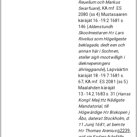
Reuelium och Markus
Swarfuare
); KA mf. ES
2080 (ss 4) Mustasaaren
käräjät 16.-19.2.1681 s.
146 (
Aldenstundh
Skoolmestaren H:r Lars
Rivelius som Högeligeste
beklagade, dedt een och
annan här i Sochnen,
steller sigh mootwilligh i
dieknepeningers
ährleggiande
), Lapväärtin
käräjät 18.-19.7.1681 s.
67; KA mf. ES 2081 (ss 5)
Maalahden käräjät
13.-14.2.1683 s. 31 (
Hanss
Kongl: Maij:ttz Nådigste
Mandatorial, till
Högwärdige H:r Biskopen j
Åbo, daterat Stockholm, d:
11 Junij 1681, at bem:te
H:r Thomas Arenius
p2239
,
wid sin Faders frånfälle,