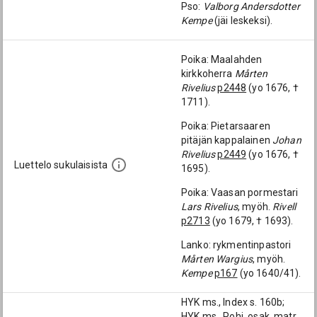
Pso:
Valborg Andersdotter
Kempe
(jäi leskeksi).
Poika: Maalahden
kirkkoherra
Mårten
Rivelius
p2448
(yo 1676, †
1711).
Poika: Pietarsaaren
pitäjän kappalainen
Johan
Rivelius
p2449
(yo 1676, †
Luettelo sukulaisista
1695).
Poika: Vaasan pormestari
Lars Rivelius
, myöh.
Rivell
p2713
(yo 1679, † 1693).
Lanko: rykmentinpastori
Mårten Wargius
, myöh.
Kempe
p167
(yo 1640/41).
HYK ms., Index s. 160b;
HYK ms., Pohj. osak. matr.