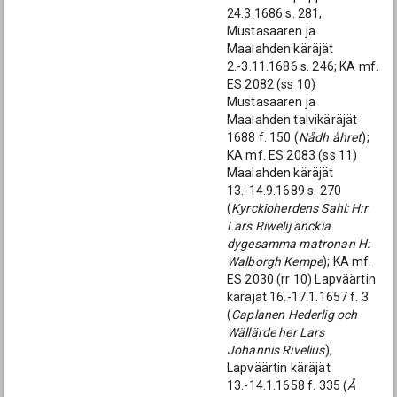
24.3.1686 s. 281,
Mustasaaren ja
Maalahden käräjät
2.-3.11.1686 s. 246; KA mf.
ES 2082 (ss 10)
Mustasaaren ja
Maalahden talvikäräjät
1688 f. 150 (
Nådh åhret
);
KA mf. ES 2083 (ss 11)
Maalahden käräjät
13.-14.9.1689 s. 270
(
Kyrckioherdens Sahl: H:r
Lars Riwelij änckia
dygesamma matronan H:
Walborgh Kempe
); KA mf.
ES 2030 (rr 10) Lapväärtin
käräjät 16.-17.1.1657 f. 3
(
Caplanen Hederlig och
Wällärde her Lars
Johannis Rivelius
),
Lapväärtin käräjät
13.-14.1.1658 f. 335 (
Å