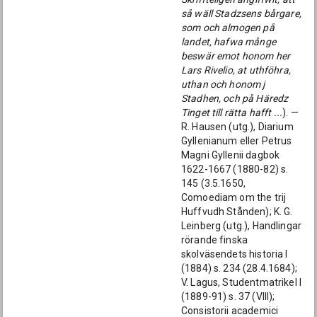
så wäll Stadzsens bårgare,
som och almogen på
landet, hafwa månge
beswär emot honom her
Lars Rivelio, at uthföhra,
uthan och honom j
Stadhen, och på Häredz
Tinget till rätta hafft ...
). —
R. Hausen (utg.), Diarium
Gyllenianum eller Petrus
Magni Gyllenii dagbok
1622-1667 (1880-82) s.
145 (3.5.1650,
Comoediam om the trij
Huffvudh Stånden); K. G.
Leinberg (utg.), Handlingar
rörande finska
skolväsendets historia I
(1884) s. 234 (28.4.1684);
V. Lagus, Studentmatrikel I
(1889-91) s. 37 (VIII);
Consistorii academici