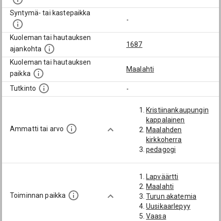
Syntymä- tai kastepaikka
-
Kuoleman tai hautauksen
1687
ajankohta
Kuoleman tai hautauksen
Maalahti
paikka
Tutkinto
-
Kristiinankaupungin
kappalainen
Ammatti tai arvo
Maalahden
kirkkoherra
pedagogi
Lapväärtti
Maalahti
Toiminnan paikka
Turun akatemia
Uusikaarlepyy
Vaasa