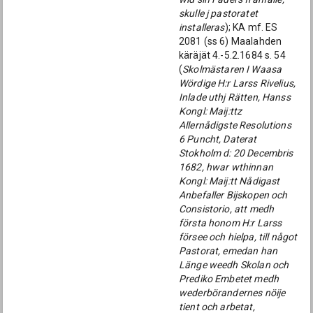
skulle j pastoratet
installeras
); KA mf. ES
2081 (ss 6) Maalahden
käräjät 4.-5.2.1684 s. 54
(
Skolmästaren I Waasa
Wördige H:r Larss Rivelius,
Inlade uthj Rätten, Hanss
Kongl: Maij:ttz
Allernådigste Resolutions
6 Puncht, Daterat
Stokholm d: 20 Decembris
1682, hwar wthinnan
Kongl: Maij:tt Nådigast
Anbefaller Bijskopen och
Consistorio, att medh
första honom H:r Larss
försee och hielpa, till något
Pastorat, emedan han
Länge weedh Skolan och
Prediko Embetet medh
wederbörandernes nöije
tient och arbetat,