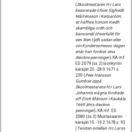
(
Skoolmestaren H:r Lars
beswerade öfwer Sigfredh
Mårtensson i Karparöön,
at haffwa honom medh
skambliga ordh och
banssmål öfwerfallit för
een liten tijdh sedan eller
om Kynderssmesso dagen
enär han fordrat sina
dieckne penninger
); KA mf.
ES 2079 (ss 2) Isonkyrön
käräjät 25.-28.9.1671 s.
230 (
Peer Hansson
Gumbse oppå
Skoolmestarens H:r Lars
Johannis wägna fordrade
aff Erich Månson i Kaukåla
1669 åhrs dieckne
penninger
); KA mf. ES
2080 (ss 3) Mustasaaren
käräjät 15.-19.2.1678 s. 93
(
Twisten emellan H:r Larss