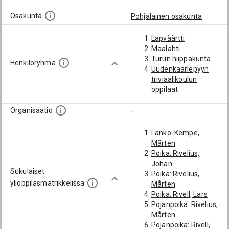
Osakunta
Pohjalainen osakunta
Lapväärtti
Maalahti
Turun hiippakunta
Henkilöryhmä
Uudenkaarlepyyn
triviaalikoulun
oppilaat
Organisaatio
-
Lanko: Kempe,
Mårten
Poika: Rivelius,
Johan
Sukulaiset
Poika: Rivelius,
ylioppilasmatrikkelissa
Mårten
Poika: Rivell, Lars
Pojanpoika: Rivelius,
Mårten
Pojanpoika: Rivell,