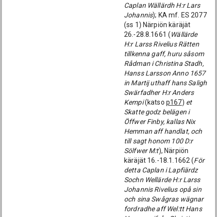
Caplan Wällärdh H:r Lars
Johannis
); KA mf. ES 2077
(ss 1) Närpiön käräjät
26.-28.8.1661 (
Wällärde
H:r Larss Rivelius Rätten
tillkenna gaff, huru såsom
Rådman i Christina Stadh,
Hanss Larsson Anno 1657
in Martij uthaff hans Saligh
Swärfadher H:r Anders
Kempi
(katso
p167
)
et
Skatte godz belägen i
Öffwer Finby, kallas Nix
Hemman aff handlat, och
till sagt honom 100 D:r
Sölfwer M:t
), Närpiön
käräjät 16.-18.1.1662 (
För
detta Caplan i Lapfiärdz
Sochn Wellärde H:r Larss
Johannis Rivelius opå sin
och sina Swågras wägnar
fordradhe aff Wel:tt Hans