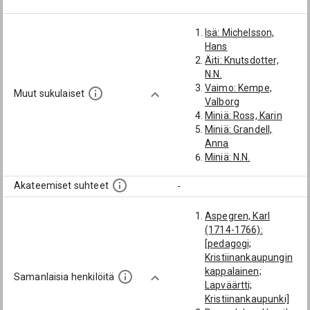
Mårten Johan
Isä: Michelsson,
Hans
Äiti: Knutsdotter,
N.N.
Vaimo: Kempe,
Muut sukulaiset
Valborg
Miniä: Ross, Karin
Miniä: Grandell,
Anna
Miniä: N.N.
Miniä: Preutz,
Helena
Akateemiset suhteet
-
Miniä: Wernberg,
Margareta
Aspegren, Karl
Miniä: N.N.
(1714-1766):
[pedagogi;
Kristiinankaupungin
kappalainen;
Samanlaisia henkilöitä
Lapväärtti;
Kristiinankaupunki]