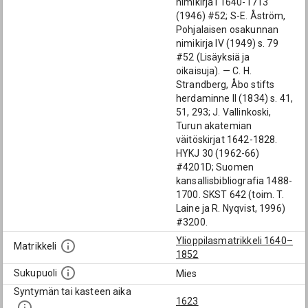
nimikirja I 1640-1713
(1946) #52; S-E. Åström,
Pohjalaisen osakunnan
nimikirja IV (1949) s. 79
#52 (Lisäyksiä ja
oikaisuja). — C. H.
Strandberg, Åbo stifts
herdaminne II (1834) s. 41,
51, 293; J. Vallinkoski,
Turun akatemian
väitöskirjat 1642-1828.
HYKJ 30 (1962-66)
#4201D; Suomen
kansallisbibliografia 1488-
1700. SKST 642 (toim. T.
Laine ja R. Nyqvist, 1996)
#3200.
Ylioppilasmatrikkeli 1640–
Matrikkeli
1852
Sukupuoli
Mies
Syntymän tai kasteen aika
1623