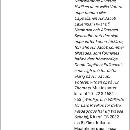
Nährwarande Allmoge,
Hwilken dhee willia Votera
oppå honom eller
Cappellanen H:r Jacob
Laxenius? Hwar till
Nembden och Allmogen
Swaradhe, dett dee sigh
oppå inttet kunna förklara,
förr ähn H:r Jacob kommer
tillstädes, som förmenes
hafwa dett högwördige
Domb Capitletz Fullmacht,
sade sigh och för detta
aldrig på H:r Jacob,
Voterat, wthan oppå H:r
Thomas
), Mustasaaren
käräjät 20.-22.3.1684 s.
263 (
Wördige och Wällärde
H:r Lars Rivelius för detta
Pædagogus här utj Waasa
Schola
); KA mf. ES 2082
(ss 8) Ylim. tutkinta
Maalahden pappilassa