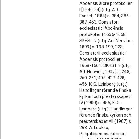
Aboensis äldre protokoller
I [1640-54] (utg. A. G.
Fontell, 1884) s. 384, 386-
387, 453; Consistorii
ecclesiastici Aboënsis
protokoller I 1656-1658.
SKHST 2 (utg. Ad. Neovius,
1899) s. 198-199, 223;
Consistorii ecclesiastici
Aboënsis protokoller II
1658-1661. SKHST 3 (utg.
Ad. Neovius, 1902) s. 248,
260-261, 408, 427-428,
456; K. G. Leinberg (utg.),
Handlingar rörande finska
kyrkan och presterskapet
IV (1900) s. 455; K. G.
Leinberg (utg.), Handlingar
rörande finska kyrkan och
presterskapet VII (1907) s.
263; A. Luukko,
Pohjalaisen osakunnan