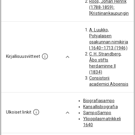
Roos, Johan Henrik
(1788-1859):
[Kristiinankaupungin
kappalainen;
Lapväärtti;
A. Luukko,
Kristiinankaupunki]
Pohjalaisen
Virgulander, Lars
osakunnan nimikirja
(-1695): [pedagogi;
I 1640–1713 (1946)
Kristiinankaupungin
C. H. Strandberg,
kappalainen;
Kirjallisuusviitteet
Åbo stifts
Lapväärtti;
herdaminne II
Kristiinankaupunki]
(1834)
Munselius, Erik
Consistorii
(1743-1802):
academici Aboensis
[Kristiinankaupungin
äldre protokoller I
kappalainen;
[1640–54] (utg. A. G.
Lapväärtti;
Biografiasampo
Fontell, 1884)
Kristiinankaupunki;
Kansallisbiografia
Consistorii
Maalahti;
Ulkoiset linkit
SampoSampo
ecclesiastici
Mustasaari]
Ylioppilasmatrikkeli
Aboënsis
Tunaeus, Olof
1640
protokoller I 1656–
(1708-1770):
1658. SKHST 2 (utg.
[pedagogi;