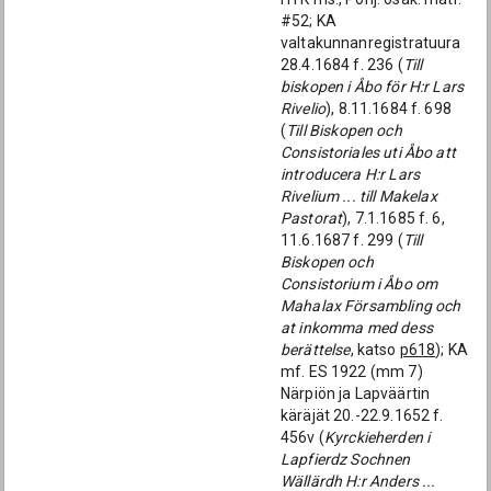
#52; KA
valtakunnanregistratuura
28.4.1684 f. 236 (
Till
biskopen i Åbo för H:r Lars
Rivelio
), 8.11.1684 f. 698
(
Till Biskopen och
Consistoriales uti Åbo att
introducera H:r Lars
Rivelium ... till Makelax
Pastorat
), 7.1.1685 f. 6,
11.6.1687 f. 299 (
Till
Biskopen och
Consistorium i Åbo om
Mahalax Försambling och
at inkomma med dess
berättelse
, katso
p618
); KA
mf. ES 1922 (mm 7)
Närpiön ja Lapväärtin
käräjät 20.-22.9.1652 f.
456v (
Kyrckieherden i
Lapfierdz Sochnen
Wällärdh H:r Anders ...