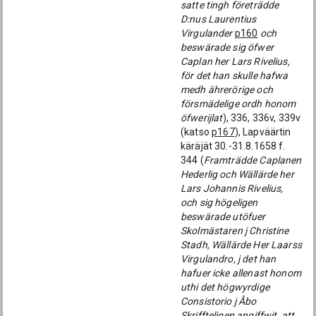
satte tingh företrädde
D:nus Laurentius
Virgulander
p160
och
beswärade sig öfwer
Caplan her Lars Rivelius,
för det han skulle hafwa
medh ährerörige och
försmädelige ordh honom
öfwerijlat
), 336, 336v, 339v
(katso
p167
), Lapväärtin
käräjät 30.-31.8.1658 f.
344 (
Framträdde Caplanen
Hederlig och Wällärde her
Lars Johannis Rivelius,
och sig högeligen
beswärade utöfuer
Skolmästaren j Christine
Stadh, Wällärde Her Laarss
Virgulandro, j det han
hafuer icke allenast honom
uthi det högwyrdige
Consistorio j Åbo
Skriffteligen angiffwit, att