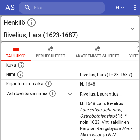
AS
FI
Henkilö
Rivelius, Lars (1623-1687)
TAULUKKO
PERHESUHTEET
AKATEEMISET SUHTEET
YHTE
Kuva
Nimi
Rivelius, Lars (1623-1687)
Kirjautumisen aika
kl. 1648
Vaihtoehtoisia nimiä
Rivelius, Laurentius
...
kl. 1648
Lars Rivelius
Laurentius Johannis,
Ostrobotniensis
p616
. *
noin 1623. Vht: talollinen
Närpiön Rangsbyssä
Hans
Michelsson
ja
N.N.