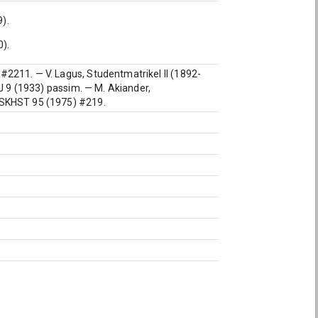
).
).
2211. — V. Lagus, Studentmatrikel II (1892-
SJ 9 (1933) passim. — M. Akiander,
 SKHST 95 (1975) #219.