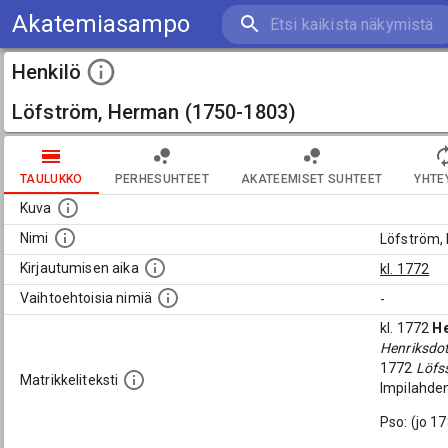
Akatemiasampo
Henkilö
Löfström, Herman (1750-1803)
TAULUKKO
PERHESUHTEET
AKATEEMISET SUHTEET
YHTE
Kuva
Nimi
Löfström,
Kirjautumisen aika
kl. 1772
Vaihtoehtoisia nimiä
-
kl. 1772
H
Henriksdot
1772
Löfs
Matrikkeliteksti
Impilahden
Pso: (jo 1