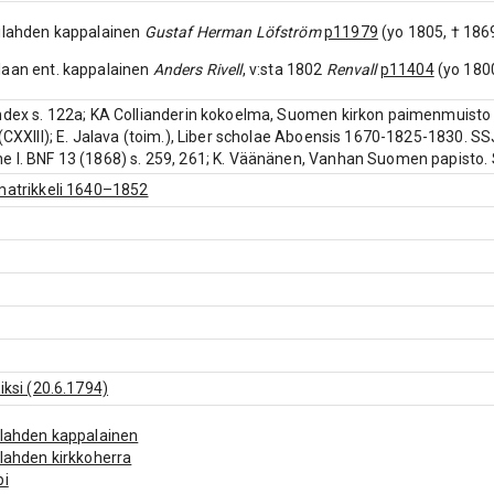
pilahden kappalainen
Gustaf Herman Löfström
p11979
(yo 1805, † 1869
laan ent. kappalainen
Anders Rivell
, v:sta 1802
Renvall
p11404
(yo 1800
ndex s. 122a; KA Collianderin kokoelma, Suomen kirkon paimenmuisto #
 (CXXIII); E. Jalava (toim.), Liber scholae Aboensis 1670-1825-1830. S
 I. BNF 13 (1868) s. 259, 261; K. Väänänen, Vanhan Suomen papisto.
matrikkeli 1640–1852
iksi (20.6.1794)
lahden kappalainen
lahden kirkkoherra
pi