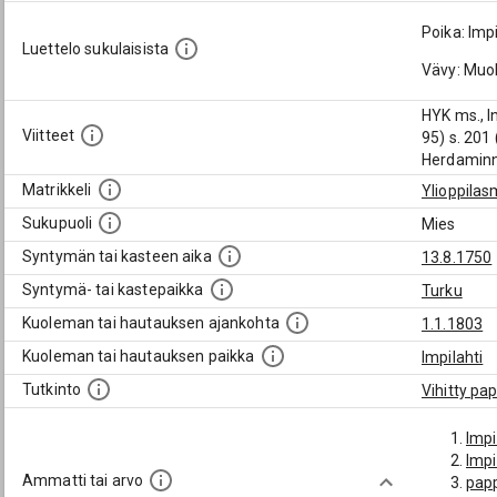
Poika: Im
Luettelo sukulaisista
Vävy: Muo
HYK ms., I
Viitteet
95) s. 201
Herdaminne
Matrikkeli
Ylioppilas
Sukupuoli
Mies
Syntymän tai kasteen aika
13.8.1750
Syntymä- tai kastepaikka
Turku
Kuoleman tai hautauksen ajankohta
1.1.1803
Kuoleman tai hautauksen paikka
Impilahti
Tutkinto
Vihitty pap
Impi
Impi
Ammatti tai arvo
pap