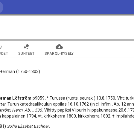
YDET
SUHTEET
SPARQL-KYSELY
 Herman (1750-1803)
erman Löfström
p9059
. * Turussa (ruots. seurak.) 13.8.1750. Vht: tu
ter
. Turun katedraalikoulun oppilas 16.10.1762 (in cl. infim., Ab. 12 ann
ström, Herm. Ab. _ 535.
Vihitty papiksi Viipurin hiippakunnassa 20.6.1
 kappalainen 1794, vt. kirkkoherra 1800, kirkkoherra 1802. † Impilahde
781)
Sofia Elisabet Eschner
.