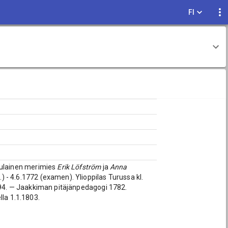
FI
rkulainen merimies
Erik Löfström
ja
Anna
.) - 4.6.1772 (examen). Ylioppilas Turussa kl.
794. — Jaakkiman pitäjänpedagogi 1782.
lla 1.1.1803.