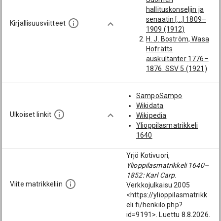
hovioikeuden
hallituskonseljin ja
auskultantti;
senaatin [...] 1809–
hovioikeudenneuvo
Kirjallisuusviitteet
1909 (1912)
s; aktuaari; Vaasan
H. J. Boström, Wasa
hovioikeuden
Hofrätts
auskultantit;
auskultanter 1776–
varakanneviskaali]
1876. SSV 5 (1921)
Krabbe, Magnus
s. 94–133
Arvid (1816-1882):
H. J. Boström, Wasa
[asessori; Vaasan
SampoSampo
hofrätts
hovioikeuden
Wikidata
presidenter,
auskultantti;
Ulkoiset linkit
Wikipedia
ledamöter och
hovioikeudenneuvo
Ylioppilasmatrikkeli
tjänstemän... 1776–
s; aktuaari; Vaasan
1640
1914 (1915)
hovioikeuden
HYK ms. AKA:12,
auskultantit;
Yrjö Kotivuori,
Konsistorin
varakanneviskaali]
Ylioppilasmatrikkeli 1640–
registratuura 1775–
Wasenius, Karl
1852: Karl Carp
.
1778
Fredrik (1786-1834):
Viite matrikkeliin
Verkkojulkaisu 2005
J. Vallinkoski, Turun
[asessori; Vaasan
<https://ylioppilasmatrikk
akatemian
hovioikeuden
eli.fi/henkilo.php?
väitöskirjat 1642–
auskultantti;
id=9191>. Luettu 8.8.2026.
1828. HYKJ 30
hovioikeudenneuvo