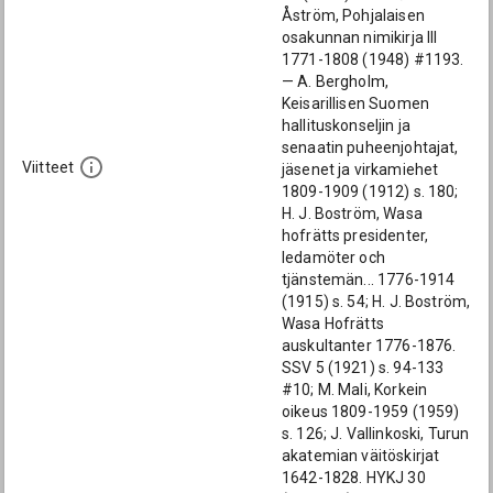
Åström, Pohjalaisen
osakunnan nimikirja III
1771-1808 (1948) #1193.
— A. Bergholm,
Keisarillisen Suomen
hallituskonseljin ja
senaatin puheenjohtajat,
Viitteet
jäsenet ja virkamiehet
1809-1909 (1912) s. 180;
H. J. Boström, Wasa
hofrätts presidenter,
ledamöter och
tjänstemän... 1776-1914
(1915) s. 54; H. J. Boström,
Wasa Hofrätts
auskultanter 1776-1876.
SSV 5 (1921) s. 94-133
#10; M. Mali, Korkein
oikeus 1809-1959 (1959)
s. 126; J. Vallinkoski, Turun
akatemian väitöskirjat
1642-1828. HYKJ 30