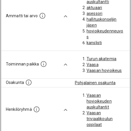
auskultantti
aktuaari
asessori
Ammatti tai arvo
hallituskonseljin
jäsen
hovioikeudenneuvo
s
kanslisti
varakanneviskaali
Turun akatemia
Toiminnan paikka
Vaasa
Vaasan hovioikeus
Osakunta
Pohjalainen osakunta
Vaasan
hovioikeuden
auskultantit
Henkilöryhmä
Vaasan
triviaalikoulun
oppilaat