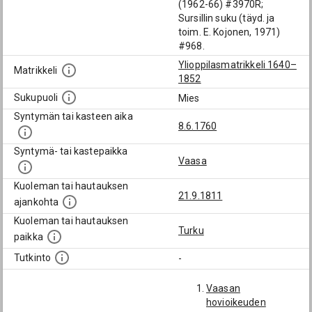
(1962-66) #3970R;
Sursillin suku (täyd. ja
toim. E. Kojonen, 1971)
#968.
Ylioppilasmatrikkeli 1640–
Matrikkeli
1852
Sukupuoli
Mies
Syntymän tai kasteen aika
8.6.1760
Syntymä- tai kastepaikka
Vaasa
Kuoleman tai hautauksen
21.9.1811
ajankohta
Kuoleman tai hautauksen
Turku
paikka
Tutkinto
-
Vaasan
hovioikeuden