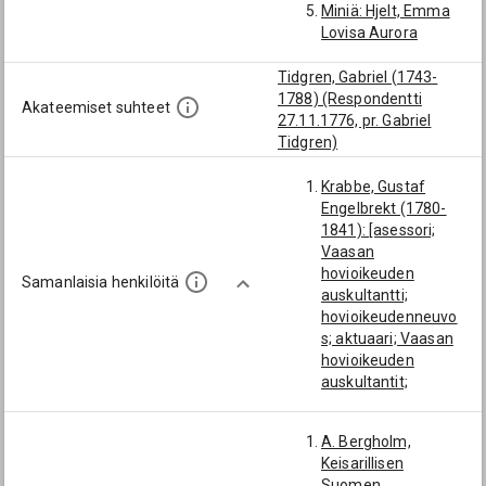
Miniä: Hjelt, Emma
Lovisa Aurora
Tidgren, Gabriel (1743-
1788) (Respondentti
Akateemiset suhteet
27.11.1776, pr. Gabriel
Tidgren)
Krabbe, Gustaf
Engelbrekt (1780-
1841): [asessori;
Vaasan
hovioikeuden
Samanlaisia henkilöitä
auskultantti;
hovioikeudenneuvo
s; aktuaari; Vaasan
hovioikeuden
auskultantit;
varakanneviskaali]
Floman, Henrik
A. Bergholm,
Fabian (1809-1866):
Keisarillisen
[asessori; Vaasan
Suomen