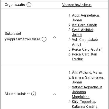
Organisaatio
Vaasan hovioikeus
Appi: Aejmelaeus,
Johan
Isä: Carp, Simon
Setä: Ahlbäck,
Sukulaiset
Jakob
ylioppilasmatrikkelissa
Veli: Carp, Jakob
Arndt
Poika: Carp, Gustaf
Poika: Carp, Karl
Fredrik
Veljenpoika: Carp,
Jakob
Äiti: Widlund, Maria
Veljenpoika: Carp,
Isän isä: Simonsson,
Karl
Johan
Pojanpoika: Carp,
Vaimo: Aejmelaeus,
Carl Ludvig
Johanna
Muut sukulaiset
Magdalena
Käly: Toppelius,
Katarina Kristina