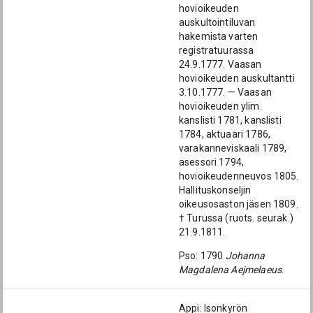
hovioikeuden
auskultointiluvan
hakemista varten
registratuurassa
24.9.1777. Vaasan
hovioikeuden auskultantti
3.10.1777. — Vaasan
hovioikeuden ylim.
kanslisti 1781, kanslisti
1784, aktuaari 1786,
varakanneviskaali 1789,
asessori 1794,
hovioikeudenneuvos 1805.
Hallituskonseljin
oikeusosaston jäsen 1809.
† Turussa (ruots. seurak.)
21.9.1811.
Pso: 1790
Johanna
Magdalena Aejmelaeus
.
Appi: Isonkyrön