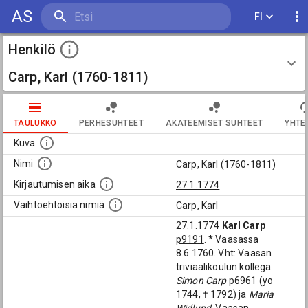
AS
FI
Henkilö
Carp, Karl (1760-1811)
TAULUKKO
PERHESUHTEET
AKATEEMISET SUHTEET
YHTE
Kuva
Nimi
Carp, Karl (1760-1811)
Kirjautumisen aika
27.1.1774
Vaihtoehtoisia nimiä
Carp, Karl
27.1.1774
Karl Carp
p9191
. * Vaasassa
8.6.1760. Vht: Vaasan
triviaalikoulun kollega
Simon Carp
p6961
(yo
1744, † 1792) ja
Maria