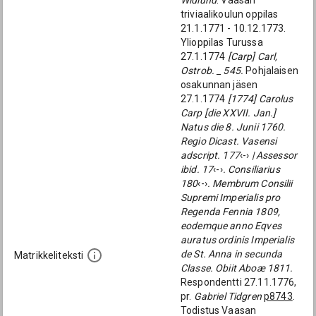
Widlund
. Vaasan
triviaalikoulun oppilas
21.1.1771 - 10.12.1773.
Ylioppilas Turussa
27.1.1774
[Carp] Carl,
Ostrob. _ 545.
Pohjalaisen
osakunnan jäsen
27.1.1774
[1774] Carolus
Carp [die XXVII. Jan.]
Natus die 8. Junii 1760.
Regio Dicast. Vasensi
adscript. 177
‹-›
| Assessor
ibid. 17
‹-›
. Consiliarius
180
‹-›
. Membrum Consilii
Supremi Imperialis pro
Regenda Fennia 1809,
eodemque anno Eqves
auratus ordinis Imperialis
de St. Anna in secunda
Matrikkeliteksti
Classe. Obiit Aboæ 1811.
Respondentti 27.11.1776,
pr.
Gabriel Tidgren
p8743
.
Todistus Vaasan