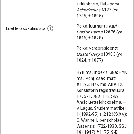
kirkkoherra, FM
Johan
Aejmelaeus
p6177
(yo
1735, † 1805).
Poika: luutnantti
Karl
Luettelo sukulaisista
Fredrik Carp
p12876
(yo
1816, † 1828).
Poika: varapresidentti
Gustaf Carp
p13983
(yo
1824, † 1877).
HYK ms., Index s. 38a; HYK
ms., Pohj. osak. matr.
#1193; HYK ms. AKA:12,
Konsistorin registratuura
1775-1778 s. 112'; KA
Ansioluettelokokoelma. —
V. Lagus, Studentmatrikel
II (1892-95) s. 212 (CXXV);
O. Wanne, Liber scholae
Wasensis 1722-1830. SSJ
18 (1947) #1175; S-E.