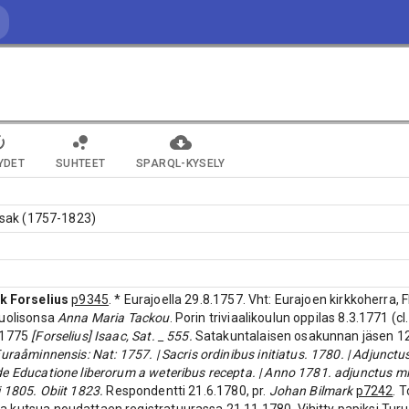
YDET
SUHTEET
SPARQL-KYSELY
 Isak (1757-1823)
k Forselius
p9345
. * Eurajoella 29.8.1757. Vht: Eurajoen kirkkoherra,
puolisonsa
Anna Maria Tackou
. Porin triviaalikoulun oppilas 8.3.1771 (c
.1775
[Forselius] Isaac, Sat. _ 555.
Satakuntalaisen osakunnan jäsen 1
uraåminnensis: Nat: 1757. | Sacris ordinibus initiatus. 1780. | Adjunctu
e Educatione liberorum a weteribus recepta. | Anno 1781. adjunctus minis
 1805. Obiit 1823.
Respondentti 21.6.1780, pr.
Johan Bilmark
p7242
. 