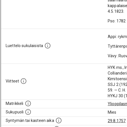
saamaansa 
kappalaise
4.5.1823.
Pso: 1782
Appi: rykm
Luettelo sukulaisista
Tyttärenpo
Vävy: Ruo
HYK ms., I
Colliander
Kimitoensis
Viitteet
SSJ 2 (192
59. — C. H
HYKJ 30 (1
Matrikkeli
Ylioppilas
Sukupuoli
Mies
Syntymän tai kasteen aika
29.8.1757