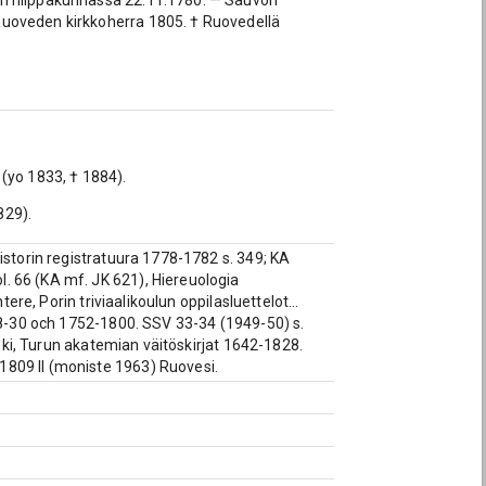
un hiippakunnassa 22.11.1780. — Sauvon
Ruoveden kirkkoherra 1805. † Ruovedellä
(yo 1833, † 1884).
829).
istorin registratuura 1778-1782 s. 349; KA
. 66 (KA mf. JK 621), Hiereuologia
ere, Porin triviaalikoulun oppilasluettelot...
728-30 och 1752-1800. SSV 33-34 (1949-50) s.
oski, Turun akatemian väitöskirjat 1642-1828.
1809 II (moniste 1963) Ruovesi.