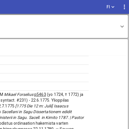
FI
 FM
Mikael Forselius
p5463
(yo 1724, † 1772) ja
l. syntact. #231) - 22.6.1775. Ylioppilas
2.7.1775
[1775 Die 12 m: Julii] Isaacus
s Sacellani in Sagu Dissertationem edidit
terii in Sagu. Sacell. in Kimito 1787. | Pastor
Todistus ordinaation hakemista varten