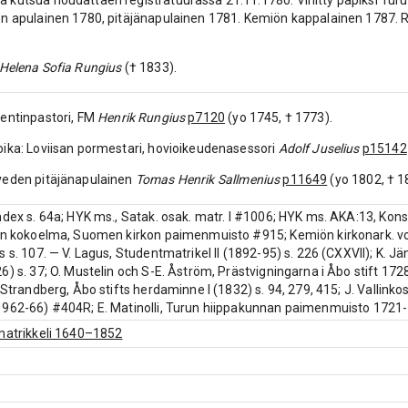
kutsua noudattaen registratuurassa 21.11.1780. Vihitty papiksi Tur
n apulainen 1780, pitäjänapulainen 1781. Kemiön kappalainen 1787. 
Helena Sofia Rungius
(† 1833).
entinpastori, FM
Henrik Rungius
p7120
(yo 1745, † 1773).
ika: Loviisan pormestari, hovioikeudenasessori
Adolf Juselius
p15142
veden pitäjänapulainen
Tomas Henrik Sallmenius
p11649
(yo 1802, † 1
ndex s. 64a; HYK ms., Satak. osak. matr. I #1006; HYK ms. AKA:13, Kons
in kokoelma, Suomen kirkon paimenmuisto #915; Kemiön kirkonark. vol
 s. 107. — V. Lagus, Studentmatrikel II (1892-95) s. 226 (CXXVII); K. Jänt
6) s. 37; O. Mustelin och S-E. Åström, Prästvigningarna i Åbo stift 1
. Strandberg, Åbo stifts herdaminne I (1832) s. 94, 279, 415; J. Vallink
962-66) #404R; E. Matinolli, Turun hiippakunnan paimenmuisto 1721-
matrikkeli 1640–1852