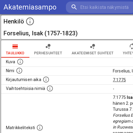
Akatemiasampo
Henkilö
Forselius, Isak (1757-1823)
TAULUKKO
PERHESUHTEET
AKATEEMISET SUHTEET
YHTE
Kuva
Nimi
Forselius,
Kirjautumisen aika
7.1775
Vaihtoehtoisia nimiä
-
7.1775
Isa
hänen 2. 
Turussa 7
Forselius E
egregiam d
in Ruowesi
Matrikkeliteksti