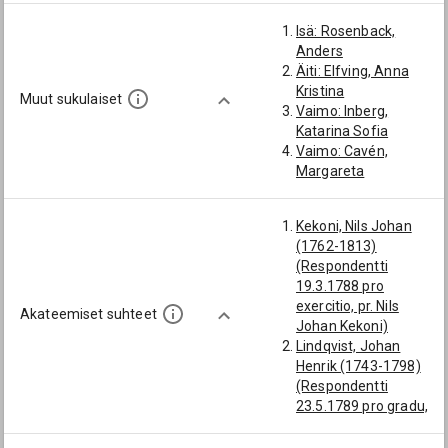
Inberg, Herman
Isä: Rosenback,
Magnus
Anders
Veljenpoika:
Äiti: Elfving, Anna
Rosenback, Erland
Kristina
Muut sukulaiset
Vaimo: Inberg,
Katarina Sofia
Vaimo: Cavén,
Margareta
Kekoni, Nils Johan
(1762-1813)
(Respondentti
19.3.1788 pro
exercitio, pr. Nils
Akateemiset suhteet
Johan Kekoni)
Lindqvist, Johan
Henrik (1743-1798)
(Respondentti
23.5.1789 pro gradu,
pr. Johan Henrik
Lindqvist)