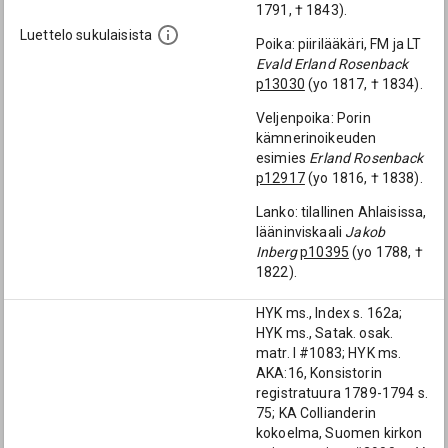
1791, † 1843).
Luettelo sukulaisista
Poika: piirilääkäri, FM ja LT
Evald Erland Rosenback
p13030
(yo 1817, † 1834).
Veljenpoika: Porin
kämnerinoikeuden
esimies
Erland Rosenback
p12917
(yo 1816, † 1838).
Lanko: tilallinen Ahlaisissa,
lääninviskaali
Jakob
Inberg
p10395
(yo 1788, †
1822).
HYK ms., Index s. 162a;
HYK ms., Satak. osak.
matr. I #1083; HYK ms.
AKA:16, Konsistorin
registratuura 1789-1794 s.
75; KA Collianderin
kokoelma, Suomen kirkon