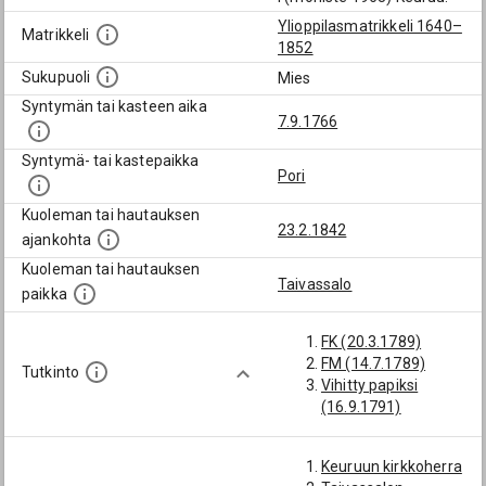
Ylioppilasmatrikkeli 1640–
Matrikkeli
1852
Sukupuoli
Mies
Syntymän tai kasteen aika
7.9.1766
Syntymä- tai kastepaikka
Pori
Kuoleman tai hautauksen
23.2.1842
ajankohta
Kuoleman tai hautauksen
Taivassalo
paikka
FK (20.3.1789)
FM (14.7.1789)
Tutkinto
Vihitty papiksi
(16.9.1791)
Keuruun kirkkoherra