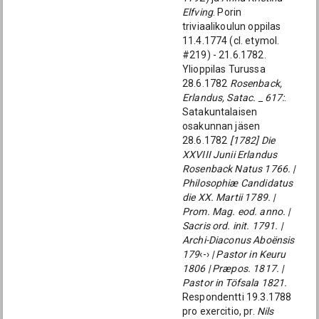
Elfving
. Porin
triviaalikoulun oppilas
11.4.1774 (cl. etymol.
#219) - 21.6.1782.
Ylioppilas Turussa
28.6.1782
Rosenback,
Erlandus, Satac. _ 617:
.
Satakuntalaisen
osakunnan jäsen
28.6.1782
[1782] Die
XXVIII Junii Erlandus
Rosenback Natus 1766. |
Philosophiæ Candidatus
die XX. Martii 1789. |
Prom. Mag. eod. anno. |
Sacris ord. init. 1791. |
Archi-Diaconus Aboënsis
179
‹-›
| Pastor in Keuru
1806 | Præpos. 1817. |
Pastor in Töfsala 1821.
Respondentti 19.3.1788
pro exercitio, pr.
Nils