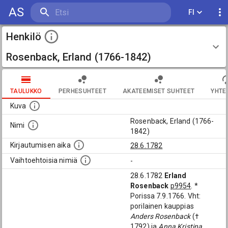
AS
FI
Henkilö
Rosenback, Erland (1766-1842)
TAULUKKO
PERHESUHTEET
AKATEEMISET SUHTEET
YHTE
Kuva
Rosenback, Erland (1766-
Nimi
1842)
Kirjautumisen aika
28.6.1782
Vaihtoehtoisia nimiä
-
28.6.1782
Erland
Rosenback
p9954
. *
Porissa 7.9.1766. Vht:
porilainen kauppias
Anders Rosenback
(†
1792) ja
Anna Kristina