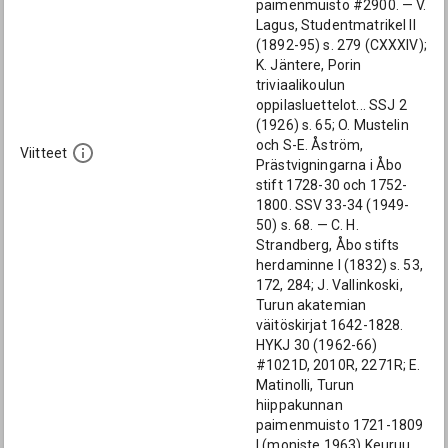
paimenmuisto #2900. — V.
Lagus, Studentmatrikel II
(1892-95) s. 279 (CXXXIV);
K. Jäntere, Porin
triviaalikoulun
oppilasluettelot... SSJ 2
(1926) s. 65; O. Mustelin
och S-E. Åström,
Viitteet
Prästvigningarna i Åbo
stift 1728-30 och 1752-
1800. SSV 33-34 (1949-
50) s. 68. — C. H.
Strandberg, Åbo stifts
herdaminne I (1832) s. 53,
172, 284; J. Vallinkoski,
Turun akatemian
väitöskirjat 1642-1828.
HYKJ 30 (1962-66)
#1021D, 2010R, 2271R; E.
Matinolli, Turun
hiippakunnan
paimenmuisto 1721-1809
I (moniste 1963) Keuruu.