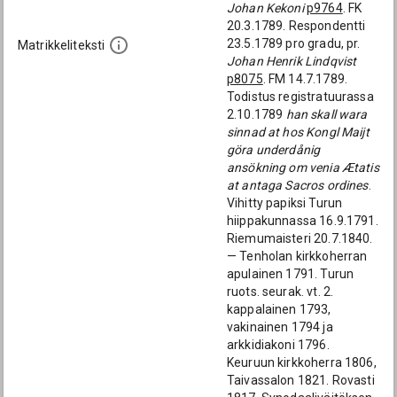
Johan Kekoni
p9764
. FK
20.3.1789. Respondentti
23.5.1789 pro gradu, pr.
Matrikkeliteksti
Johan Henrik Lindqvist
p8075
. FM 14.7.1789.
Todistus registratuurassa
2.10.1789
han skall wara
sinnad at hos Kongl Maijt
göra underdånig
ansökning om venia Ætatis
at antaga Sacros ordines
.
Vihitty papiksi Turun
hiippakunnassa 16.9.1791.
Riemumaisteri 20.7.1840.
— Tenholan kirkkoherran
apulainen 1791. Turun
ruots. seurak. vt. 2.
kappalainen 1793,
vakinainen 1794 ja
arkkidiakoni 1796.
Keuruun kirkkoherra 1806,
Taivassalon 1821. Rovasti