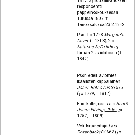
1817. Synodaaliväitöksen
respondentti
pappeinkokouksessa
Turussa 1807. †
Taivassalossa 23.2.1842.
Pso: 1:o 1798
Margareta
Cavén
(† 1803); 2:o
Katarina Sofia Inberg
tämän 2. avioliitossa (†
1842).
Pson edell. aviomies:
Ikaalisten kappalainen
Johan Rothovius
p9675
(yo 1779, † 1817).
Eno: kollegiasessori
Henrik
Johan Elfving
p7960
(yo
1757, † 1809).
Veli: kirjanpitäjä
Lars
Rosenback
p10662
(yo