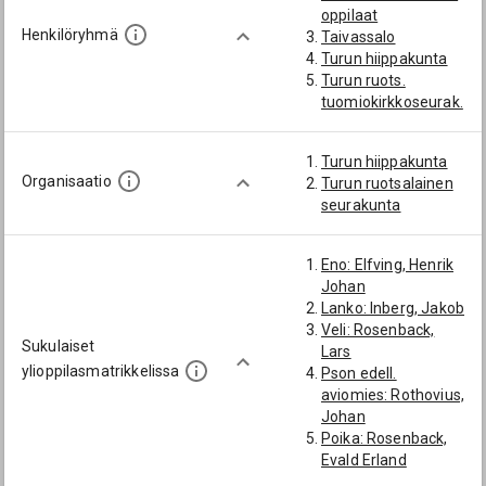
oppilaat
Henkilöryhmä
Taivassalo
Turun hiippakunta
Turun ruots.
tuomiokirkkoseurak.
Turun hiippakunta
Organisaatio
Turun ruotsalainen
seurakunta
Eno: Elfving, Henrik
Johan
Lanko: Inberg, Jakob
Veli: Rosenback,
Sukulaiset
Lars
ylioppilasmatrikkelissa
Pson edell.
aviomies: Rothovius,
Johan
Poika: Rosenback,
Evald Erland
Langon poika: