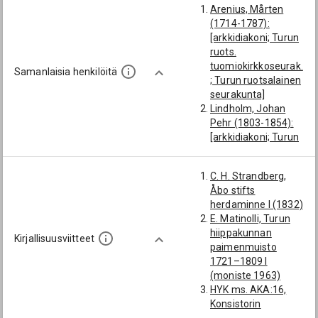
Arenius, Mårten
(1714-1787):
[arkkidiakoni; Turun
ruots.
tuomiokirkkoseurak.
Samanlaisia henkilöitä
; Turun ruotsalainen
seurakunta]
Lindholm, Johan
Pehr (1803-1854):
[arkkidiakoni; Turun
ruots.
tuomiokirkkoseurak.
C. H. Strandberg,
; Turun ruotsalainen
Åbo stifts
seurakunta]
herdaminne I (1832)
Amnell, Johan
E. Matinolli, Turun
(1692-1772):
hiippakunnan
[arkkidiakoni; Turun
Kirjallisuusviitteet
paimenmuisto
ruots.
1721–1809 I
tuomiokirkkoseurak.
(moniste 1963)
; Turun ruotsalainen
HYK ms. AKA:16,
seurakunta]
Konsistorin
Brunnerus, Johan