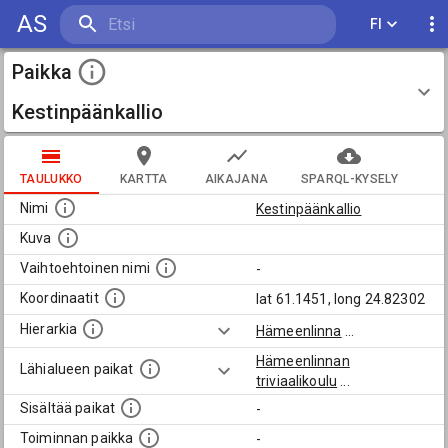
AS
FI
Paikka
Kestinpäänkallio
TAULUKKO
KARTTA
AIKAJANA
SPARQL-KYSELY
Nimi
Kestinpäänkallio
Kuva
Vaihtoehtoinen nimi
-
Koordinaatit
lat 61.1451, long 24.82302
Hierarkia
Hämeenlinna
...
Hämeenlinnan
Lähialueen paikat
triviaalikoulu
...
Sisältää paikat
-
Toiminnan paikka
-