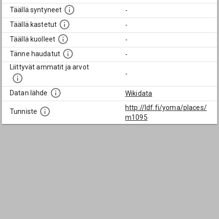
Täällä syntyneet
-
Täällä kastetut
-
Täällä kuolleet
-
Tänne haudatut
-
Liittyvät ammatit ja arvot
-
Datan lähde
Wikidata
http://ldf.fi/yoma/places/
Tunniste
m1095