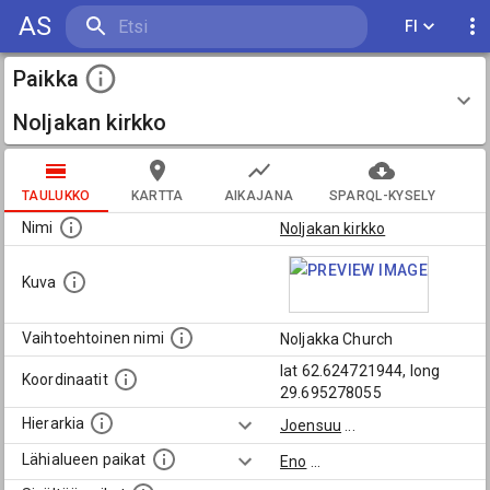
AS
FI
Paikka
Noljakan kirkko
TAULUKKO
KARTTA
AIKAJANA
SPARQL-KYSELY
Nimi
Noljakan kirkko
Kuva
Vaihtoehtoinen nimi
Noljakka Church
lat 62.624721944, long
Koordinaatit
29.695278055
Hierarkia
Joensuu
...
Lähialueen paikat
Eno
...