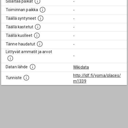
Sisältää paikat
-
Toiminnan paikka
-
Täällä syntyneet
-
Täällä kastetut
-
Täällä kuolleet
-
Tänne haudatut
-
Liittyvät ammatit ja arvot
-
Datan lähde
Wikidata
http://ldf.fi/yoma/places/
Tunniste
m1339